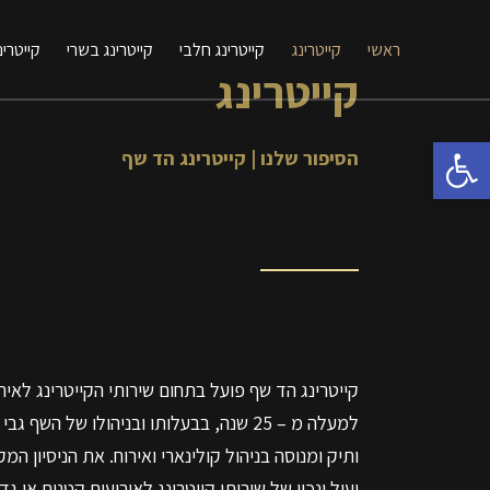
ראשי
קייטרינג
קייטרינג חלבי
קייטרינג בשרי
קייטרינ
קייטרינג
פתח סרגל נגישות
הסיפור שלנו | קייטרינג הד שף
קייטרינג הד שף פועל בתחום שירותי הקייטרינג לאיר
למעלה מ – 25 שנה, בבעלותו ובניהולו של השף 
ותיק ומנוסה בניהול קולינארי ואירוח. את הניסיון המ
יעיל ונכון של שירותי קייטרינג לאירועים קטנים או גד