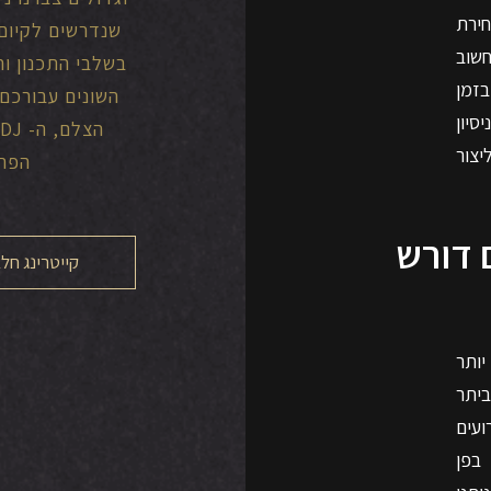
חירת
שנדרשים לקיום 
שוב
בשלבי התכנון וה
בזמן
השונים עבורכם
סיון
יצור
הפרח
 דורש
קייטרינג חלב
יותר
יתר
ועים
בפן