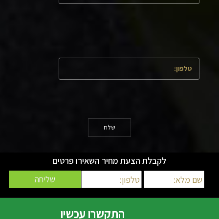
שלח
לקבלת הצעת מחיר השאירו פרטים
בניית אתרים | קידום אתרים | ניהול מוניטין | WebXp
התקשרו עכשיו