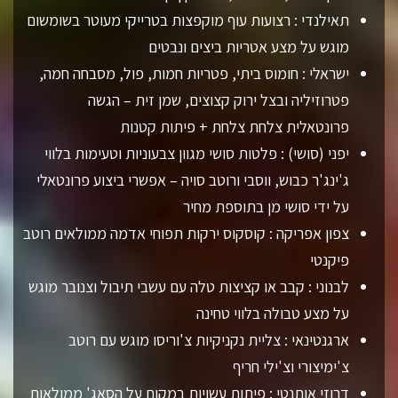
תאילנדי : רצועות עוף מוקפצות בטרייקי מעוטר בשומשום
מוגש על מצע אטריות ביצים ונבטים
ישראלי : חומוס ביתי, פטריות חמות, פול, מסבחה חמה,
פטרוזיליה ובצל ירוק קצוצים, שמן זית – הגשה
פרונטאלית צלחת צלחת + פיתות קטנות
יפני (סושי) : פלטות סושי מגוון צבעוניות וטעימות בלווי
ג'ינג'ר כבוש, ווסבי ורוטב סויה – אפשרי ביצוע פרונטאלי
על ידי סושי מן בתוספת מחיר
צפון אפריקה : קוסקוס ירקות תפוחי אדמה ממולאים רוטב
פיקנטי
לבנוני : קבב או קציצות טלה עם עשבי תיבול וצנובר מוגש
על מצע טבולה בלווי טחינה
ארגנטינאי : צליית נקניקיות צ'וריסו מוגש עם רוטב
צ'ימיצורי וצ'ילי חריף
דרוזי אותנטי : פיתות עשויות במקום על הסאג' ממולאות