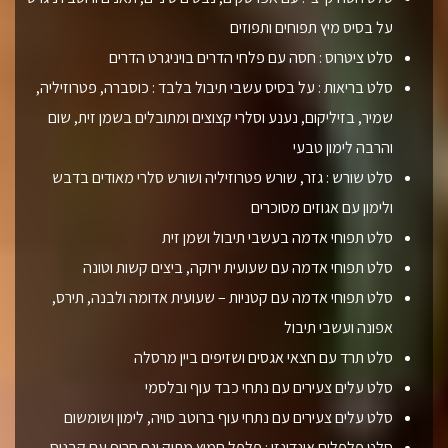
על בסיס מיץ תפוחים ותפוזים
סלט ציטרוס : חסה עם פלחי הדרים בויניגרט הדרים
סלט בריאות : על בסיס עשבי תיבול בלבד : כוסברה, פטרוזיליה,
שמיר, בזיליקום, נענע וסלרי קצוצים ומתובלים בשמן זית, שום
והרבה לימון טבעי
סלט שורש : גזר, שורש פטרוזיליה ושורש סלרי מאודים בדבש
ולימון עם אגוזים מסוכרים
סלט תפוחי אדמה בעשבי תיבול ושמן זית
סלט תפוחי אדמה עם שעועית ירוקה, ביצים קשות וטונה
סלט תפוחי אדמה עם קטניות – שעועית אדומה ולבנה, תירס,
אפונה ועשבי תיבול
סלט תרד עם חצאי אגסים ושזיפים ביין מרסלה
סלט עלים צעירים עם נתחי כבד עוף ובלסמי
סלט עלים צעירים עם נתחי עוף ברוטב סויה, לימון ושומשום
סלט פלפלים אינדונזי : פלפל חמוץ מתוק וגם חריף עם קבנוס