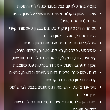
בקציץ בשר טלה עם בצל וצנובר מגולגלות וחתוכות
טאבון : מגוון פוקצ'ות אפויות פרונטאלי על טבון לבנים
אמיתי (בתוספת מחיר)
סמוסה הודי : מגוון ירקות מטוגנים בבצק טאמפורה קארי
עשיר ומתובל, מוגש במגוון רטבים
איטלקי : הכנת מנות פסטה קטנות מגוון רטבים
אנטיפסטי : פלפלים, חצילים, פטריות, קלחוני תירס,
קישואים, שום, ברוקולי, בטטה ועוד קלויים בניחוח שום,
שמן זית ועשבי תיבול – מסודר בפלטות ענק מעוצבות
דגים : מוס טונה, פלטות דגים מעושנים וכבושים, צנימים
קרקרים ומגוון ממרחים פיקנטיים
פיש אנד צ'יפס – רצועות דג מטוגנים בבצק לצד צ'יפס
פריך ורטבים
פינת באן – לחמניות אסייתיות מאודות במילויים שונים
לבקשת האורח