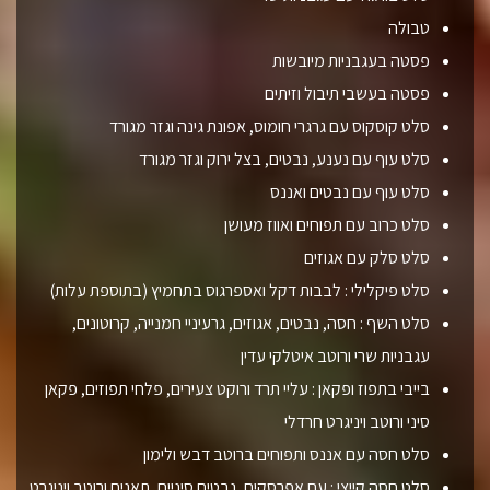
טבולה
פסטה בעגבניות מיובשות
פסטה בעשבי תיבול וזיתים
סלט קוסקוס עם גרגרי חומוס, אפונת גינה וגזר מגורד
סלט עוף עם נענע, נבטים, בצל ירוק וגזר מגורד
סלט עוף עם נבטים ואננס
סלט כרוב עם תפוחים ואווז מעושן
סלט סלק עם אגוזים
סלט פיקלילי : לבבות דקל ואספרגוס בתחמיץ (בתוספת עלות)
סלט השף : חסה, נבטים, אגוזים, גרעיניי חמנייה, קרוטונים,
עגבניות שרי ורוטב איטלקי עדין
בייבי בתפוז ופקאן : עליי תרד ורוקט צעירים, פלחי תפוזים, פקאן
סיני ורוטב ויניגרט חרדלי
סלט חסה עם אננס ותפוחים ברוטב דבש ולימון
סלט חסה קייצי : עם אפרסקים, נבטים סיניים, תאנים ורוטב ויניגרט