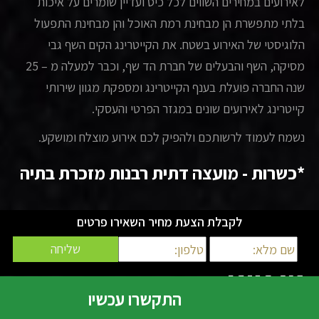
לאירועים במחירים השווים לכל כיס ועדיין שומרים על איכות
בלתי מתפשרת הן מבחינת רמת האוכל והן מבחינת התפעול
הלוגיסטי של האירוע בשטח. את הקייטרינג הקים השף גבי
מסיקה, השף והבעלים של חברת הד שף, וכבר למעלה מ – 25
שנה החברה פועלת בענף הקייטרינג ומספקת מגוון שירותי
קייטרינג לאירועים שונים במגזר הפרטי והעסקי.
נשמח לעמוד לרשותכם ולהפיק לכם אירוע מוצלח ומושקע.
*כשרות - מועצה דתית רבנות מזכרת בתיה
לקבלת הצעת מחיר השאירו פרטים
להצעת מחיר השאירו
פרטים
התקשרו עכשיו