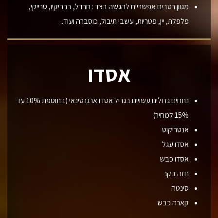
מגוון רטבים אפשריים להגשה בצד : חרדל, ברביקיו, טרייקי,
פלפלת, יין, פטריות, עשבי תיבול, כוסברה ועוד..
אסדו
נתחים גדולים עשויים בגריל אסדו ארגנטינאי (בתוספת 10% עד
15% למחיר)
אנטריקוט
אסדו עגל
אסדו כבש
חזה בקר
סינטה
קארה כבש