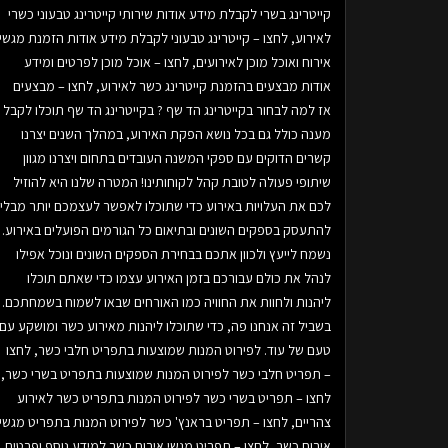
קייטרינג בשרי לקבלת מידע אודות שירותי קייטרינג טבעוני כשרי
לאירוע, לחצו – קייטרינג טבעוני לקבלת מידע אודות הזמנת מגשי
אירוח ואוכל מוכן לאירועים, לחצו – אוכל מוכן לפרטים ומידע
אודות מבצעים בהזמנת קייטרינג כשר לאירוע, לחצו – מבצעים
אז למה לבחור בקייטרינג הד שף ? בקייטרינג הד שף תוכלו לקבל
מענה כולל גם בכל נושא הפקת האירוע, במהלך השנים יצרנו
קשרים הדוקים עם ספקי המשנה העובדים בתחום ויצרנו מגוון
שיתופי פעולה לטובת קהל לקוחותינו! המטרה שלנו היא להוזיל
לכם את העלויות באירוע כדי שתוכלו לאפשר לעצמכם יותר מבלי
להתעסק בספקים השונים ובתיאום כל הגורמים הפועלים באירוע.
נשמח לייעץ ולכוון אתכם בבחירת הספקים השונים ונוכל אפילו
לנהל את כולם עבורכם בזמן האירוע עצמו כדי שאתם תוכלו
ליהנות ולחוות את החוויה כמו האורחים שבאו לשמוח בשמחתכם.
בשביל זה אנחנו פה, כדי שתוכלו ליהנות מאירוע כשר ומושקע עם
טעם של עוד. לפירוט המנות שמוצעות בתפריט חלבי כשר, לחצו
– תפריט חלבי כשר לפירוט המנות שמוצעות בתפריט בשרי כשר,
לחצו – תפריט בשרי כשר לפירוט המנות בתפריט כשר לאירוע
צהריים, לחצו – תפריט בראנץ' כשר לפירוט המנות בתפריט מגשי
אירוח כשר, לחצו – תפריט מגשי אירוח כשר למידע נוסף ופרטים