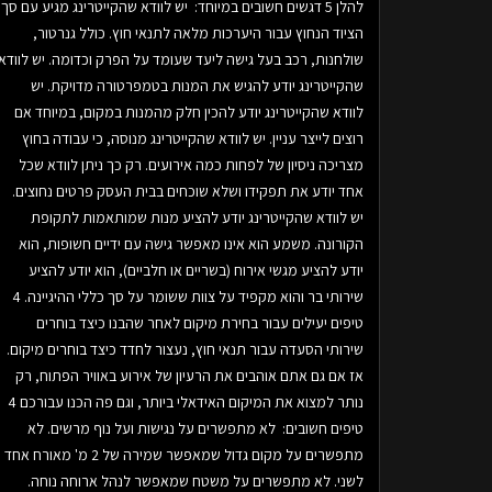
להלן 5 דגשים חשובים במיוחד: יש לוודא שהקייטרינג מגיע עם סך
הציוד הנחוץ עבור היערכות מלאה לתנאי חוץ. כולל גנרטור,
שולחנות, רכב בעל גישה ליעד שעומד על הפרק וכדומה. יש לוודא
שהקייטרינג יודע להגיש את המנות בטמפרטורה מדויקת. יש
לוודא שהקייטרינג יודע להכין חלק מהמנות במקום, במיוחד אם
רוצים לייצר עניין. יש לוודא שהקייטרינג מנוסה, כי עבודה בחוץ
מצריכה ניסיון של לפחות כמה אירועים. רק כך ניתן לוודא שכל
אחד יודע את תפקידו ושלא שוכחים בבית העסק פרטים נחוצים.
יש לוודא שהקייטרינג יודע להציע מנות שמותאמות לתקופת
הקורונה. משמע הוא אינו מאפשר גישה עם ידיים חשופות, הוא
יודע להציע מגשי אירוח (בשריים או חלביים), הוא יודע להציע
שירותי בר והוא מקפיד על צוות ששומר על סך כללי ההיגיינה. 4
טיפים יעילים עבור בחירת מיקום לאחר שהבנו כיצד בוחרים
שירותי הסעדה עבור תנאי חוץ, נעצור לחדד כיצד בוחרים מיקום.
אז אם גם אתם אוהבים את הרעיון של אירוע באוויר הפתוח, רק
נותר למצוא את המיקום האידאלי ביותר, וגם פה הכנו עבורכם 4
טיפים חשובים: לא מתפשרים על נגישות ועל נוף מרשים. לא
מתפשרים על מקום גדול שמאפשר שמירה של 2 מ' מאורח אחד
לשני. לא מתפשרים על משטח שמאפשר לנהל ארוחה נוחה.