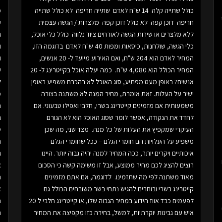
כולל שתייה קלה 14 ש"ח לאדם שתייה חריפה לא כולל שתייה
מ
חריפה דוכן קפה לא כולל דוכן קפה מלצרות / הגשה עצמית
ק
ללא מלצרים או שירות הגשה לאורחים ציוד נלווה כולל כלי אוכל,
ג
כלי הגשה, שולחנות, כיסאות ומפות 40 ש"ח לאדם בדוגמה הזו,
ו
המחיר לאדם הוא 204 ש"ח, ואם האירוע מיועד ל- 20 אנשים,
ו
המחיר הכולל הוא 4,080 ש"ח. כמה יעלה אוכל בקייטרינג ל- 20
אנשים? באופן מעט מפתיע, סוג האוכל לא בהכרח משפיע באופן
ל
ישיר על העלות. זאת אומרת, מחיר המנה לא משתנה בצורה
מ
משמעותית אם מזמינים קייטרינג בשרי, חלבי ואפילו טבעוני. אם
ה
לחדד את הנקודה, אפשר לומר שסוג האוכל הוא לא הגורם
ג
העיקרי שמקפיץ את העלות של כל מנה. מצד שני, מה שכן
ס
משפיע על העלויות הם חומרי הגלם – ככל שחומרי הגלם
ה
איכותיים ויקרים יותר, ככה המחיר למנה יהיה גבוה יותר. היינו
ג
רוצים להציג לכם מחיר ממוצע, אבל זו משימה קשה כי הסכום
א
מאוד משתנה לפי מה שתזמינו. לדוגמה, אם אתם מזמינים
נ
קייטרינג בשרי ובוחרים להגיש נתחי בשר משובחים הכולל גם
א
לפעמים כבד אווז הידוע במחיר הגבוה שלו, או קייטרינג חלבי ל 20
ת
איש עם גבינות יוקרתיות, למשל, בחירה כזו מקפיצה את המחיר
ה