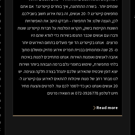
שמחים יותר. בשורה התחתונה, איך בוחרים קייטרינג? אם אתם
מ
מחפשים קייטרינג ל- 20 אנשים, זה בטח אירוע חשוב בשבילכם.
ת
לכן, העצה שלנו: אל תתפשרו – תבדקו היטב את האפשרויות
ו
השונות הקיימות בשוק, תקראו המלצות על חברות קייטרינג שונות
מ
ודברו עם אנשים שכבר התנסו בשירות כדי לוודא שהם היו
ש
מרוצים. אנחנו בקייטרינג הד שף פועלים בתחום האירועים יותר
כ
מ- 25 שנה ומתמחים בבניית תפריט אירוע מדויק ומושלם מתוך
ע
אהבה לאנשים ואומנות האירוח. אנחנו מתחייבים למנות באיכות
מ
בלתי מתפשרת, שימוש בחומרי גלם ברמה הגבוהה ביותר ושירות
ש
יוצא דופן שיבטיח שהאירוע שלכם יתנהל בצורה חלקה ונעימה. יש
ש
לנו מבחר רחב של מנות שיכולות להתאים לאירוע עם קייטרינג ל-
ו
20 אנשים ואנחנו כאן כדי לספר לכם עוד. לפרטים והצעת מחיר
מ
חייגו לטלפון 072-3926778 או השאירו פרטים
כ
ה
Read more
מ
ה
ת
א