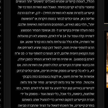
הכולל, לעומת קייטרינג שמגיש מאכלים "פשוטים" יותר העשויים
ו
מחומרי גלם לא יקרים במיוחד. האוכל הוא השירות המרכזי של
ה
קייטרינג (למרות שהוא לא השירות היחיד) – לכן, יש לכם הרבה
ג
שליטה כאן. אתם יכולים לבחור במנות היקרות או "הפשוטות
מ
יותר", תלוי בסוג האירוע, המוזמנים וההעדפות האישיות שלכם.
מ
כמה תעלה שתייה בקייטרינג ל- 20 אנשים? המחיר הממוצע
ש
לשתייה קלה עומד על 14 ש"ח לאדם, ומושפע לא רק מהעלות
ש
של השתייה, אלא כולל גם עלויות נלוות כמו קירור ושינוע. אם
כ
תרצו להוסיף שתייה חמה, למשל דוכן קפה שיציע לאורחים את
ב
מנת הקפאין היומית שלהם, לרוב תצטרכו להוסיף עוד כ- 10 ש"ח
מ
לאדם (בממוצע). או שתייה חריפה לאירוע המחיר כמובן יעלה,
מ
וזה בתנאי שחברת הקייטרינג יכולה לספק את השירות הזה. אם
ל
לא, כי לא כל קייטרינג מספק שתייה חריפה, אתם יכולים לבדוק
אפשרות של שירות חיצוני, או לקנות בעצמכם כמה בקבוקי
ע
אלכוהול. מחיר של ציוד נלווה לקייטרינג מחיר של ציוד נלווה
ר
לקייטרינג באירוע קטן יכול להגיע עד 60 ש"ח לאדם. הציוד, כמו
מ
שולחנות, כיסאות, כלי אוכל, כלי הגשה ועוד – מסופק על ידי
מ
חברת הקייטרינג למקום האירוע כדי להפעיל אותו. כשאתם
ב
בוחרים קייטרינג, אל תשכחו לשאול על הציוד שהחברה מביאה
א