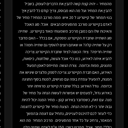
מהמחיר – יהיה קצת קשה להבין את הדברים לעומק. בשביל
ל
להבין את המחיר ועל מה הוא מבוסס, צריך קודם כל להבין איך
ל
בנוי תמחור של קייטרינג ל 20 איש. ממה מורכב המחיר? מחיר של
ל
לאדם בקייטרינג מורכב מהסעיפים הבאים: אוכל: סוג האוכל
א
והאיכות שלו הם כמובן מרכיב משמעותי מאוד בקייטרינג. שתייה:
ש
סוג השתייה שחברת הקייטרינג מספקת, אם בכלל – האם מדובר
מ
רק על שתייה קלה? או שאתם רוצים להוסיף גם שתייה חמה? או
ו
שתייה חריפה? ציוד: הכוונה לציוד שחברת הקייטרינג צריכה
מ
להביא איתה לאירוע, כמו כלי אוכל והגשה, שולחנות, כיסאות,
מזנונים, מפות וכדומה. צורת הגשה: מתייחס לאופן תפעול
ו
האירוע, האם חברת הקייטרינג צריכה לספק מלצרים שיגישו את
ב
המנות, להפעיל עמדת בופה עם מגישים, לפנות בסוף החגיגה
ה
וכדומה. גודל האירוע: בגלל שחברת קייטרינג מרוויחה יותר
ה
באירוע גדול, לפעמים יש אפשרות לעשות הנחה על מחיר של
ב
מנה. עם זאת, כשמדובר באירוע קטן – מחיר המנה יכול להיות
ת
גבוה יותר כי לא תהיה הנחה. הצעת מחיר של קייטרינג לדוגמה
מ
כדי לעזור לכם להיכנס לעניינים, נתחיל עם דוגמה ובהמשך
ו
המאמר, נרחיב על כל אחד מהסעיפים. מרכיב המחיר מה הוא
מ
כולל? מחיר אוכל תפריט בשרי 150 ש"ח לאדם שתייה קלה
ל