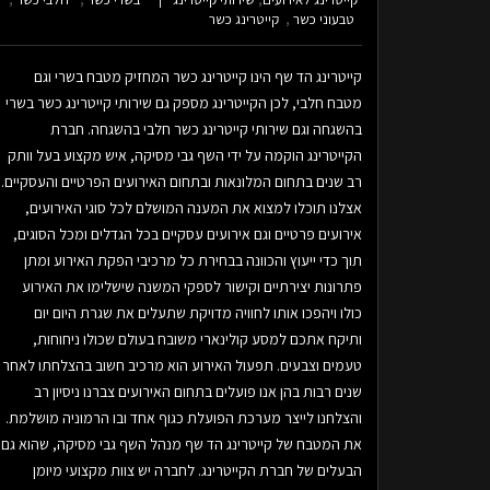
טבעוני כשר
קייטרינג כשר
קייטרינג הד שף הינו קייטרינג כשר המחזיק מטבח בשרי וגם
מטבח חלבי, לכן הקייטרינג מספק גם שירותי קייטרינג כשר בשרי
בהשגחה וגם שירותי קייטרינג כשר חלבי בהשגחה. חברת
הקייטרינג הוקמה על ידי השף גבי מסיקה, איש מקצוע בעל וותק
רב שנים בתחום המלונאות ובתחום האירועים הפרטיים והעסקיים.
אצלנו תוכלו למצוא את המענה המושלם לכל סוגי האירועים,
אירועים פרטיים וגם אירועים עסקיים בכל הגדלים ומכל הסוגים,
תוך כדי ייעוץ והכוונה בבחירת כל מרכיבי הפקת האירוע ומתן
פתרונות יצירתיים וקישור לספקי המשנה שישלימו את האירוע
כולו ויהפכו אותו לחוויה מדויקת שתעלים את שגרת היום יום
ותיקח אתכם למסע קולינארי משובח בעולם שכולו ניחוחות,
טעמים וצבעים. תפעול האירוע הוא מרכיב חשוב בהצלחתו לאחר
שנים רבות בהן אנו פועלים בתחום האירועים צברנו ניסיון רב
והצלחנו לייצר מערכת הפועלת כגוף אחד ובו הרמוניה מושלמת.
את המטבח של קייטרינג הד שף מנהל השף גבי מסיקה, שהוא גם
הבעלים של חברת הקייטרינג. לחברה יש צוות מקצועי מיומן