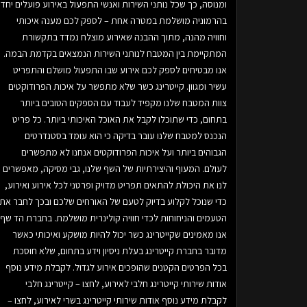
ומנוסה, כך שכל נותני השירות ואנשי התפעול באירוע פועלים יחד
בהרמוניה מושלמת במטרה אחת – לספק לכם מענה איכותי
וחוויה מהנה, מתוך ההבנה שאירוע מוצלח נמדד בתקשורת
המתקיימת בין המטבח לנותני השירות הנמצאים בקדמת הבמה.
אנו מבטיחים לספק לכם אירוע שבו התפעול מושלם והתפריט
עשיר ומגוון. קייטרינג כשר שלא מתפשר על איכות הפרודוקטים
צוות המטבח שלנו מקפיד לעבוד עם הספקים הטובים ביותר
בתחום, כדי שתוכלו לקבל את האוכל האיכותי ביותר. כל פריט
הנכנס למטבח שלנו עובר בדיקה כי הוא עומד בסטנדרטים
הגבוהים ביותר ועל איכות הפרודוקטים אנחנו לא מתפשרים
לעולם. המעוף והיצירתיות של השף שלנו, גבי מסיקה, מאפשרים
לנו את היכולת להתאים תפריט מדויק ופרטני לכל אירוע ואירוע,
כדי שנוכל לקלוע בדיוק לטעם של האורחים שלכם ובכך לחבר את
הטעמים והניחוחות לכדי חוויה קולינרית מושלמת. בחברת הד שף
אנו מאמינים שקייטרינג כשר יכול להיות מושקע ואיכותי כאשר
מדובר בחברת קייטרינג בעלת ניסיון וידע בתחום, שלא חוסכת
בכל הפרטים הקטנים שהופכים אירוע לגדול. לקבלת מידע נוסף
אודות שירותי קייטרינג חלבי לאירוע, לחצו – קייטרינג חלבי
לקבלת מידע נוסף אודות שירותי קייטרינג בשרי לאירוע, לחצו –