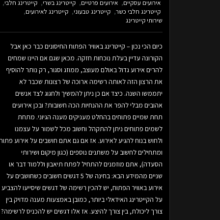
אירועים עסקיים
אירועים פרטיים
קייטרינג בשרי
קייטרינג חלבי
קייטרינג חלבי כשר
קייטרינג טבעוני
קייטרינג לאירועים
שירותי קייטרינג
כיום הכי נכון – קייטרינג באוויר הפתוח החיסונים כבר כאן אבל
הקורונה עדיין בעלת נוכחות חזקה. מכאן שגם אם היינו שמחים
להרים אירוע גדול באולם מעוצב, ממוזג וסגור, רק נותר להוסיף
את הרצון הזה לאותה רשימה ארוכה של רצונות שכבר לא
יתממשו השנה. כיצד אם כן ניתן להמשיך ולחגוג לצד אנשים
אהובים מבלי להפר את ההנחיות הכה חשובות? ובכן אירועים
תחת שמיים פתוחים בהחלט מעניקים מענה הגיוני. מתחת
לשמים פתוחים ניתן להתקהל וחשוב מכל לשמור על עצמנו
ולחוש בנוח להגיע לאירוע. אז אם גם אתם חושבים על אירוע פתוח
ומתחילים לחשוב על משתנים נוספים (כגון מיקום ושירותי
הסעדה), אתם מוזמנים להתחיל לפתח תיאבון וללמוד דבר או
שניים מהמידע הבא: בחינה של 5 דגשים חשובים כשחושבים על
אירוע באוויר הפתוח, יש להכין רשימה של דגשים שיסייעו להצביע
על הקייטרינג האידאלי ביותר, כמובן באמצעות מענה מדויק בין
צורך ליכולת, בין צורך להיצע. אז אלו דגשים יש להכניס לרשימה?