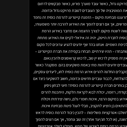
רויקט גדול, כאשר עובד מוערך פורש, כאשר מבקשים לרתום
ת המוטיבציה של סך העובדים לטובת פרויקט גדול וכדומה.
רעננו מבחינת מיקום – הזמנת קייטרינג להרמת כוסית זה נחמד
מרשים, אך אם רוצים להפוך את האירוע להרבה יותר משמעותי,
ווה לשנות מיקום. לצורך הדוגמה אם מדובר באירוע הרמת
וסית לחברת הייטק, יהיה זה אידאלי לקיים את האירוע מתחת
כיפת השמיים. אנחנו בהד שף יודעים להגיע ערוכים לכל מקום
תבחרו – תהיו יצירתיים. תבחרו בקפידה את חברת הקייטרינג –
ין זה מספיק לרכוש יין טוב, לרכוש קרואסונים ולהכין נאום.
ובדים יודעים לזהות מתי באמת משקיעים בהם. מסקנה? כאשר
קבלים החלטה להרים אירוע הרמת כוסית לחג, ליעדים עסקיים,
הצלחות, לכבוד עובדים חדשים וכדומה, חשוב להשקיע! כיצד אם
ן בוחרים חברת קייטרינג להרמת כוסית? חיוני לבחון ניסיון
קודתי, רזומה, יכולת לבוא לקראת הלקוח, היתכנות להרים
ירוע במיקום הרצוי, איכות חומרי גלם, גישה יצירתית ויכולת
התאים בן היציע לתקציב, מבלי לעגל פינות מבחינת איכות.
שלבו אטרקציות משלימות – להכין כיבוד להרמת כוסית לראש
שנה, (או לכל חג/יעד אחר) זה טוב ונחמד, אך אם רוצים להפוך
ירוע הרמת כוסית לאירוע של ממש, מומלץ לשלב אטרקציות