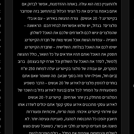
ולהתעניין כמה הוא עולה. באותה ההזדמנות, אפשר לבדוק אם
פ
אתם באמת צריכים את כל הציוד הכלול (בהתחשב בזה שמדובר
א
בקייטרינג ל- 20 אנשים). צורת ההגשה באירוע – עם או בלי
ת
מלצרים? בגדול, יש שלוש אפשרויות לבחירתכם: הראשונה –
ו
שהמלצרים יגישו לכם ולאורחים שלכם את האוכל לשולחן.
ש
השנייה – עמדות הגשת אוכל ואנשי צוות של חברת הקייטרינג
כ
ישימו לכם את האוכל בצלחת. השלישית – שחברת הקייטרינג
ל
תספק את האוכל ואתם תהיו אחראים על כל השאר, כולל ההגשה
ש
(למשל, לסדר את האוכל על השולחן וכל אורח יקח בעצמו). ברוב
א
המקרים, יום עבודה של מלצר בקייטרינג יעלה לפחות 250 ש"ח
ע
(ביום חול, ואפילו יותר מזה בסוף שבוע). מה שאומר שאם אתם
מ
בוחרים להזמין מלצרים לאירוע של 20 אנשים – הדבר משפיע
ל
משמעותית על המחיר לכל אדם (בניגוד לאירוע גדול בו השכר של
כ
המלצרים מתחלק בין יותר אורחים). קייטרינג ל- 20 אנשים
נ
לאירוע עסקי מתכננים אירוע עסקי קטן? אתם יכולים לשדרג אותו
א
עם שירותי קייטרינג איכותי. מנות טריות, איכותיות ומעוררות
ל
תיאבון יהפכו כל התכנסות למהנה, מעניינת ונעימה יותר. לא
ת
משנה אם תעדיפו קייטרינג חלבי או בשרי, כשאוכל טעים מוגש
ה
לשולחן והניחוחות אופפים את החלל – כולם הופכים להיות
א