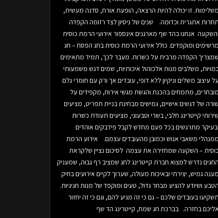
שלימות. זו יכולה להיות הרצאה, הופעת אורח, סדנה מעשית,
חרות אתגרית וכדומה. שנים של ניסיון לצד רזומה הקפדה
השקעה אנחנו בהד שף מארגנים אינספור אירועי הרמת כוסית
רשימים ומוקפדים. כולל אירועי הרמת כוסית בחג הפסח – חג
מצריך הקפדה מרבית על כשרות. מעבר לכך, תמיד מתאימים
מויות, משלבים מנות אלכוהול איכותיות, שמים דגש משמעותי
ל עיצוב משלים וניקיון ללא דופי, עובדים אך ורק עם חומרי גלם
ובחרים, מתמחים בהכנת והגשת מגשי אירוח, מקפידים על
ורה של דגשים אישיים, גמישים מבחינת בניית תפריט, מציעים
ירותי קייטרינג חלבי, בשרי וטבעוני, מציעים תעודת כשרות
בעיקר מתרגשים בכל פעם מחדש לקבל פידבקים אוהדים
מנהלי משאבי אנוש וכמובן מהעובדים עצמם. אירוע הרמת
וסית – השקעה שמחזירה את עצמה לסיכום נציין שלקראת
חגים נדרש למצוא חברת קייטרינג לחג שמציב רף גבוה, שמעניק
ענה גמיש, יצירתי ובאיכות מעולה, שערוך לקיים אירועים בחיק
טבע ושיודע להציע מבחר גדול, טעים ומוקפד של מנות חגיגיות.
שקיעו בעובדים שלכם – גם כי זה מגיע להם, וגם כי זה יחזור
ליכם בחזרה. בברכת חג שמח, קייטרינג הד שף