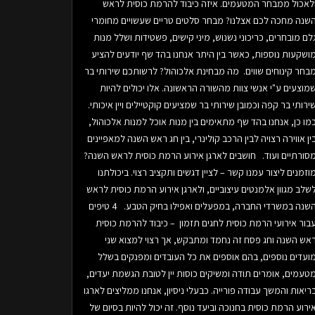
לאכול ממבחר המטעמים. איזה כיבוד להרמת כוסית לראש
שנה מחכה לכם אצלנו? מבחר סלטים טריים שעשויים מחומרי
לם מובחרים, כריכוני נשנוש, מיני קישים, פשטידות ושלל מנות
ושקעות נוספות, כאשר בין היתר אנחנו בהד שף יודעים להציע
בחר קינוחים שווים. מה מבחינת אלכוהול? לרשותכם שירותי בר
מוצעים ע"י אנשי צוות מהשורה הראשונה. אלו יכולים להיות
ירותי בר קפה וכמובן שירותי בר שמציעים קוקטיילים ויין איכותי.
מו כן, אנחנו בהד שף מתאימים בין מנות אוכל למנות אלכוהול,
ין אווירה רצויה לבין הרכב קולינרי, בין חג ראש השנה למאפיינים
סורתיים ועוד. חושבים לארגן אירוע הרמת כוסית לראש השנה?
וזמנים ליצור עמנו קשר – לציין דגשים ותקציב רצוי. ביכולתנו
שלב מגוון אלמנטים עיצוביים, ולארגן אירוע הרמת כוסית לראש
השנה במשרדי החברה, במפעלים ואפילו בחיק הטבע. 4 טיפים
בור אירועי הרמת כוסית לחגים תזמון – כיבוד להרמת כוסית
אש השנה וחג פסח זה נחמד ומתבקש, אך רצוי למצוא שני
ועדים נוספים, בהם אוספים את כל העובדים ומפנקים בשלל
טעמים, אומרים תודה ומשיקים כוסות יין לטובת הגשמת יעדים,
ריאות והמשך עבודה פורייה. כבעלי ניסיון, אנחנו ממליצים לארגו
ירוע הרמת כוסית בחנוכה וביעד נוסף. זה יכול להיות בסיום של