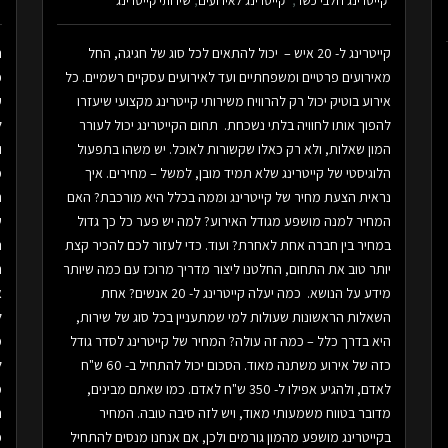
קייטרינג חלבי כשר
קייטרינג לאירועים
שירותי קייטרינג
קייטרינג ל- 20 איש – יכול להתאים לכל סוג של חגיגה, החל
ה
מאירועים פרטיים ומשפחתיים ועד לאירועים עסקיים רשמיים. כל
כ
אירוע בוטיק יכול רק להרוויח משירותי קייטרינג מקצועי שיעזרו
ע
להפוך אותו לחוויה בלתי נשכחת. תחום הקייטרינג יכול לעורר
ל
המון שאלות, ולא רק כאלו שקשורות לאוכל. יש משהו בתפעול
ו
הלוגיסטי של קייטרינג שלא תמיד מובן, למשל – מחירים. איך
מ
נראית הצעת מחיר של קייטרינג וממה בכלל היא מורכבת? האם
ת
המחיר למנה מושפע מגודל האירוע? למה יש פער כל כך גדול
ש
במחיר בין חברה אחת לאחרת? ועוד. כדי לעזור לכם להכיר קצת
ה
יותר טוב את התחום, החלטנו ליצור מדריך מרוכז עם כמה שיותר
ר
מידע על הנושא. כמה יעלה קייטרינג ל- 20 אנשים? אחת
א
השאלות הראשונות שעולות למי שמתעניין בכל סוג של שירות,
ל
היא בדרך כלל – כמה זה עולה? המחיר של קייטרינג לסדר גודל
מ
כזה של אירוע משתנה מאוד. הסכום יכול להתחיל ב- 60 ש"ח
ל
לאדם, ולהגיע אפילו ל- 350 ש"ח לאדם. כמו שאתם מבינים,
מ
מדובר בטווח משמעותי מאוד, ויש לזה סיבה טובה. המחיר
ה
בקייטרינג מושפע מהמון גורמים ולכן, אם אנחנו מנסים להתחיל
כ