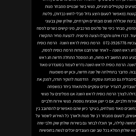
ציעים קוקטיילים חגיגיים, מגשי בשר שבנויים ממבחר מנות
טנות (מאפשר לטעום היצע גדול מבלי לחוש כבדות), פלטת
בינות שכוללת סוגים מובחרים ויוקרתיים, שולחן שוק צבעוני
מזמין, מבחר כיפי של סלטים מורכבים, מיני קישים כשרים לפסח
עוד. דברו איתנו ותקבלו הצעה פרטנית. להצעת מחיר התקשרו
עכשיו 072-3926778 הרמת כוסית לראש השנה הרמת כוסית
חג ראש השנה – לאחר שהרחבנו אודות הרמת כוסית לפסח,
גיע החג החשוב לא פחות, חג המסמל התחלה חדשה חג ראש
שנה. הרמת כוסית לראש השנה נדרש לעמוד בסטנדרט מאוד
בוה. מדובר בתחילתה של שנה חדשה, וכאן יש משמעות
ימבולית גם מבחינה עסקית. הזדמנות להוקיר תודה, לפנק את
עובדים, להגדיר יעדים עסקיים ולהתאחד ביחד כמשפחה
דולה.לצורך הרמת כוסית לראש השנה אנו ממליצים על מגשי
ירוח חלביים, אם כי ישנן אופציות נוספות. מגשי אירוח חלביים
חשבים מאוד מוצלחים, בעיקר כיוון שהם מאפשרים להסתובב בין
נשים, לטעום ממבחר רב של מנות ולאורך כל האירוע לשמור על
חושה קלילה, אך תוכלו לבחור גם בשירות שולחן שוק חלבי שזה
וא שולחן המלא בכל טוב שבו העובדים יוכלים לגשת בחופשיות