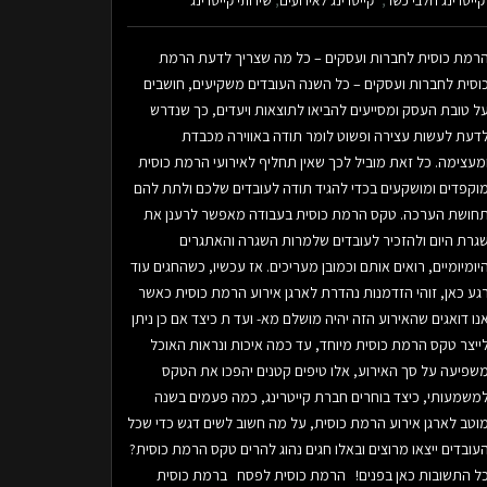
קייטרינג חלבי כשר
קייטרינג לאירועים
שירותי קייטרינג
רמת כוסית לחברות ועסקים – כל מה שצריך לדעת הרמת
וסית לחברות ועסקים – כל השנה העובדים משקיעים, חושבים
ל טובת העסק ומסייעים להביאו לתוצאות ויעדים, כך שנדרש
דעת לעשות עצירה ופשוט לומר תודה באווירה מכבדת
מעצימה. כל זאת מוביל לכך שאין תחליף לאירועי הרמת כוסית
וקפדים ומושקעים בכדי להגיד תודה לעובדים שלכם ולתת להם
חושת הערכה. טקס הרמת כוסית בעבודה מאפשר לרענן את
גרת היום ולהזכיר לעובדים שלמרות השגרה והאתגרים
יומיומיים, רואים אותם וכמובן מעריכים. אז עכשיו, כשהחגים עוד
גע כאן, זוהי הזדמנות נהדרת לארגן אירוע הרמת כוסית כאשר
נו דואגים שהאירוע הזה יהיה מושלם מא- ועד ת כיצד אם כן ניתן
ייצר טקס הרמת כוסית מיוחד, עד כמה איכות ונראות האוכל
שפיעה על סך האירוע, אלו טיפים קטנים יהפכו את הטקס
משמעותי, כיצד בוחרים חברת קייטרינג, כמה פעמים בשנה
וטב לארגן אירוע הרמת כוסית, על מה חשוב לשים דגש כדי שכל
עובדים ייצאו מרוצים ובאלו חגים נהוג להרים טקס הרמת כוסית?
ל התשובות כאן בפנים! הרמת כוסית לפסח ברמת כוסית