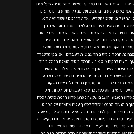
פסח – בשנים האחרונות מחלקת משאבי אנוש מבינה שעל מנת
שמר במערכת עובדים טובים ועל מנת להפוך עובדים מרוצים
יותר יעילים, חשוב להשקיע, ואחת הדרכים לעשות זאת היא
ירוע הרמת כוסית לפני החגים. לאורך השנה נהוג לשלב בין
ניים לארבעה אירועי הרמת כוסית, כאשר הרמת כוסית לפסח
קבל מקום של כבוד. פסח הוא אחד מהחגים היותר חגיגיים
מיוחדים, ואף חג מאוד משפחתי, משמע מדובר ביעד מושלם
בחינת הרמת כוסית ביחד עם צוות העובדים. אנו בקייטרינג הד
שף יודעים להקים מ-0 אירוע הרמת כוסית מושלם הכולל כיבוד
אוכל איכותי וטעים וכמובן יין ואלכוהול איכותי להרמת כוסית
פסח שישאיר את כל העובדים מרוצים ונרגשים. אצלנו אירוע
רמת כוסית לכבוד פסח מתוכנן בהתאם לדרישות הלקוח.
קייטרינג שלנו הוא כשר, כך שכל העובדים יזכו לקחת חלק
אירוע המגבש. חושבים שקשה לארגן אירוע הרמת כוסית לפסח
וך הימנעות מחמץ? יכולים לסמוך עלינו שחשבנו על תפריט
דהים ויצירתי, אך לפני ואחרי הכול מציעים תפריט טרי, מושקע
טעים. מחפשים רעיונות להרמת כוסית לפסח? כחברת קייטרינג
קצועית ומאוד מנוסה, צברנו מכלול רעיונות שמצליחים
הפתיע, להרשים ובעיקר להשאיר את כולם מרוצים. בין היתר