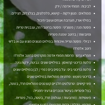
לביבות : תפוחי אדמה / ירק
ממולאים : מגוון ירקות – קישוא, פלפלונים, בצלצלים, חצילים..
במילוי אורז, תערובת אגוזים ועשבי תיבול
פסטה פנה / פטוצ'יני : פסטה ברוטב רוזה, עגבניות טריות
ומיובשות / ברוטב שמנת פטריות
רביולי : פסטה טרייה איכותית במילוים מגוונים מוגש עם או בליווי
רוטב אלפרדו
תפו"א גרטן : פרוסות תפוחי אדמה מוקרמים ברוטב אלפרדו
פלטת כריכוני קרואסון : במילויים שונים : גבינות, ירקות גינה….
פלטת כריכוני ביס : על בסיס ביס כפרי / לבן במילויים שונים
כריכוני נשנוש : פחזניות ממולאות במילויים שונים
מיני קישים : טרטלטים חלביים קטנטנים ממולאים תרד, בטטה,
בצל ופטריות בעיטור צנוברים וגרעיני חמנייה
פשטידות : (מרובעות / עגולות) תרד, בטטה, בצל, פטריות..
מוקפץ : נודלס / ירקות מוקפצים בסגנון אסייאתי