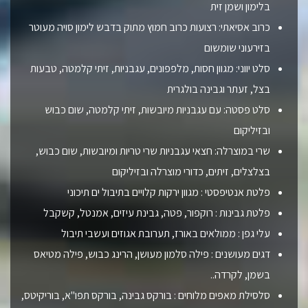
בלימון ושמן זית
כרוב אסיאתי: רצועות כרוב חמוץ מתוק בדבש לימון סויה מעוטר
בזירעוני שומשום
סלט יווני: מגוון חסות, מלפפונים, עגבניות, זיתי קלמטה, טבעות
בצל, זעתר וגבינה בולגרית
סלט פסטה: עם עגבניות מיובשות, זיתי קלמטה, שום כבוש
ובזיליקום
שרי במוצרלה: חצאי עגבניות שרי טריות ומיובשות, שום כבוש,
בצלצלים, זיתים, כדורי מוצרלה ובזיליקום
פלטת אנטיפסטי : מגוון ירקות קלויים בתיבול ים תיכוני
פלטת גבינות : רוקפור, פטה, גבינת עיזים, אמנטל, קשקבל
עלי גפן : ממולאים באורז, תערובת אגוזים ועשבי תיבול
דגים מעושנים : פילה סלמון מעושן, הרינג כבוש, פילה מטיאס
בשמן, לקרדה..
סלסילת מאפים מלוחים : בורקס גבינה, בורקס תפו"א, בוריקיטס,