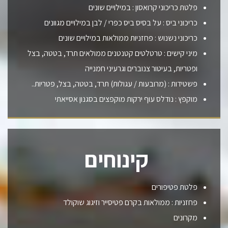
פלטת כריכוני קרואסון : במילויים שונים
כריכוני ביס : על בסיס ביס כפרי / לבן במילויים מגוונים
כריכוני נשנוש : פחזניות ממולאות במילויים שונים
מיני קישים : טרטלטים קטנטנים ממולאים תרד, בטטה, בצל
ופטריות, בעיטור צנוברים וגרעיני חמנייה
פשטידות : (מרובעות / עגולות) תרד, בטטה, בצל, פטריות..
מוקפץ : נודלס עוף ירקות מוקפצים בסגנון אסייאתי
קינוחים
פלטת פטיפורים
פחזניות : ממולאות בקרם פטיסייר וזיגוג שוקולד
מקרונים