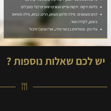
פלטת ירקות : ירקות טריים מגוונים חתוכים לצד מטבלים
דגים מעושנים : פילה סלמון מעושן, הרינג כבוש, פילה מטיאס
בשמן, לקרדה ועוד..
עלי גפן : ממולאים בבשר טלה, אורז ועשבי תיבול
יש לכם שאלות נוספות ?