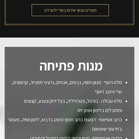
תפריט מגשי אירוח בשרי להורדה
מנות פתיחה
סלט השף : מגוון חסות, נבטים, אגוזים, גרעיני חמנייה, קרוטונים,
שרי ורוטב השף
סלט טבולה : בורגול, פטרוזיליה, בצל ירוק ונענע, קצוצים
ומתובלים בלימון ושמן זית
כרוב אסייאתי : רצועות כרוב חמוץ מתוק בדבש, לימון וסויה, מעוטר
בזירעוני שומשום
פלטת אנטיפסטי : מגוון ירקות קלויים בתיבול ים תיכוני