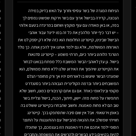
הניחוח המגרה של בשר עסיסי וחרוך על האש בדיוק במידה
ה
הנכונה, קדירה בבישול ארוך עם בשר וירקות שפשוט נמסים לך
ר
בפה, או באן מאודה עם עוף מוקפץ ושחום במרינדה בטעם אלוהי
ו
– יש דבר כיף יותר מלהכין את כל זה במו ידינו? עבור אוהבי
הבישול שבינינו, קייטרינג החלומות הוא כזה שלא רק יספק לנו את
ל
הארוחה המושלמת, אלא גם ילמד אותנו איך להכין אותה. כך נולד
ב
הטרנד הלוהט ביותר כיום, תרתי משמע – קייטרינג סדנאות
בישול. גן עדן לאוהבי הבשר המשובח כלל מפתח בבואנו לבחור
פ
את הקייטרינג שיהפוך את האירוע שלנו ללא פחות ממושלם, הוא
ב
שמעדני הבשר שיוגשו בו לאורחים יהיו אך ורק מחומרי הגלם
י
המשובחים ביותר וברמה הקולינרית הגבוהה ביותר בסטנדרט
מ
מקומי ובינלאומי כאחד. אם גם אתם קרניבורים כמונו, חשוב שלא
ו
תתפשרו על פחות מזה. יישון, חיתוך, הכנת, בישול וצליית בשר
ב
טוב הם לא פחות מאמנות. וחשוב שתבחרו בקייטרינג ששולט בה
ה
באופן וירטואוזי. אבל אין שום סיבה שתסתפקו בכך. קייטרינג
ש
חווייתי שמשלב את ההנאה מהבישול עם ההתענגות על התוצר
הסופי ילמד אתכם את רזי האמנות הזו בעצמכם, כך שתוכלו
פ
להיות בקיאים בידע הבשרים ולהרשים את המשפחה והחברים
ד