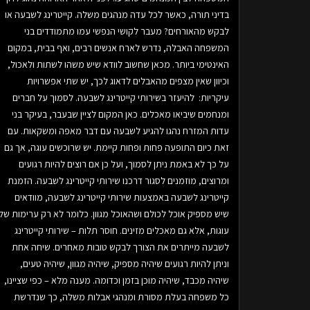
בדיני תורה, כאשר לכל עדה מנהגים משלה. קייטרינג לשבעה או
לבקש מהאורחים? מעבר לקושי הנפשי עמו מתמודדים בני
המשפחה האבלה, נדרש לארח אנשים רבים, ואף בבית, במקום
האינטימי ביותר. מכאן שחשוב לוודא שיש משהו לשתות ולאכול,
וכיוון שאין מצפים מהאבלים לדאוג לכך, יש שתי אפשרויות
עיקריות: להיעזר בשירותי קייטרינג לשבעה. לסמוך על חברים
ומנחמים שיביאו מאכלים. כאן המקום לציין שבעבר, בעיקר בני
עדות המזרח נהגו להגיע לשבעה עם דבר מאפה ומשקאות. עם
זאת כיום התופעה פחות ופחות קיימת. יש שרוכשים עוגה, אך גם
על כך לא באמת ניתן לסמוך, ועל כן אם רוצים להיות רגועים
ומרוצים, מוזמנים לסגור דרכנו שירותי קייטרינג לשבעה. הזמנת
קייטרינג לשבעה באמצעות שירותי קייטרינג לשבעה, מוודאים
שיש מספיק אוכל לכולם ושהאוכל מגוון. כלומר לא רק ערימות של
עוגות, אלא גם מאכלים מזינים. חוסר תלות – שירותי קייטרינג
לשבעה מייתרים את הצורך לבקש טובות מאחרים. שיחה אחת
וניתן להיות רגועים שיהיה מספיק, שיהיה מגוון, שיהיה טעים,
שיהיה מכבד, שיהיה מוכן בזמן וכדומה. מענה מלא – כפי שציינו,
כל משפחה בעלת מסורת ומנהגי אבלות משלה, כך שנדרשת