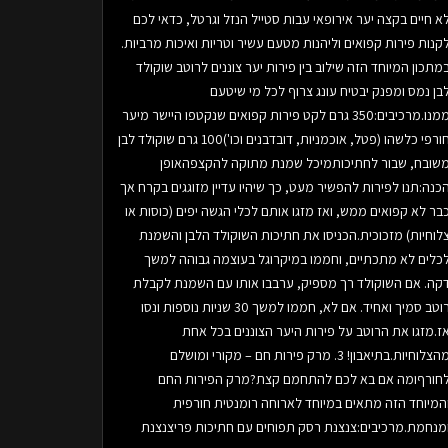
א חיים בקצה יער אירופאי עבות סטייל הנזל וגרטל, כדאי לכם
קנות פירות קפואים וליהנות מטעם עשיר וטריות ואיכות מרביות.
מתכון המיוחד הזה שילוב בין פירות יער צוננים לרוטב שוקולד
בן נמס ומפנק יבטיח עונג צרוף לכל מי שיטעם
ממנו.מרכיבים:350 גרם לקט פירות קפואים שנקטפו היישר מיער
חורפי כלשהו (פטל, אוכמניות, דובדבנים וכו')100 גרם שוקולד לבן
שובח, שבור לחתיכותמיכל שמנת מתוקה להקצפהאופן
כנה:תנו לפירות להפשיר מעט, כך שיהיו עדיין מזוגגים בקרח אך
בר לא קפואים ממש, ואז מזגו אותם לכלי הגשה יפים (כוסות או
לוחיות) מזכוכית.הכניסו את חתיכות השוקולד הלבן והשמנת
כלים לא מתכתיים, וחממו במיקרוגל בעוצמה גבוהה למשך
קה. אם השוקולד רך מספיק, ערבבו אותו עם השמנת לקבלת
רוטב סמיך ואחיד. אם לא, חממו למשך 30 שניות נוספות ונסו
ז.מזגו את הרוטב על פירות היער הצוננים בכל אחת
מהצלוחיות.בתיאבון! 3. מרק פירות חם – מקורי ומושלם
חורףומה אם בא לכם להתחמם קצת?מרק הפירות החם
המיוחד הזה מתאים במיוחד לארוחה רומנטית חורפית
מנחמת.מרכיבים:צנצנת רסק תפוחים עם חתיכות פריצנצנת