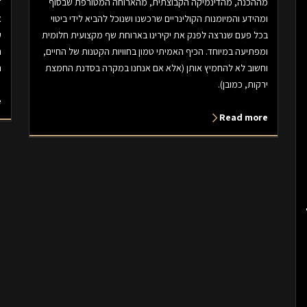
מההכנה, מהדינמיקה הקבוצתית, מהארוחה המטורפת שבסוף
ד
ומהידע והמיומנות הקולינריים שרכשנו ושנוכל להביא לידי ביטוי
א
בכל פעם שנרצה לפנק את יקירינו בארוחת שף מקצועית חלומית
ע
ומפתיעה במיוחד. הכיף האמיתי טמון בחוויות הקטנות של החיים,
וחשוב לא להחמיץ אותן (אלא אם אנחנו במקרה בסדנת החמצת
נ
ירקות, כמובן).
e
Read more