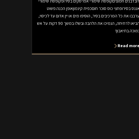
ובדבנים חמוציםקופסת שימורי אפרסקים בסירופקופסת שימורי
ננס בסירופחצי כוס סוכר חוםכפית קינמוןאופן הכנה:פשוט
רבבו את כל המרכיבים בסיר, הוסיפו מים או יין אדום עד לכיסוי,
הביאו לרתיחה, הנמיכו את הלהבה ובשלו במשך 90 דקות על אש
מוכה.בתיאבון!
Read mor