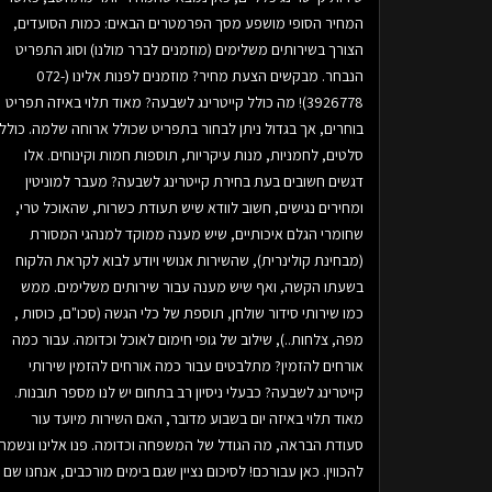
המחיר הסופי מושפע מסך הפרמטרים הבאים: כמות הסועדים,
הצורך בשירותים משלימים (מוזמנים לברר מולנו) וסוג התפריט
הנבחר. מבקשים הצעת מחיר? מוזמנים לפנות אלינו (072-
3926778)! מה כולל קייטרינג לשבעה? מאוד תלוי באיזה תפריט
בוחרים, אך בגדול ניתן לבחור בתפריט שכולל ארוחה שלמה. כולל
סלטים, לחמניות, מנות עיקריות, תוספות חמות וקינוחים. אלו
דגשים חשובים בעת בחירת קייטרינג לשבעה? מעבר למוניטין
ומחירים נגישים, חשוב לוודא שיש תעודת כשרות, שהאוכל טרי,
שחומרי הגלם איכותיים, שיש מענה ממוקד למנהגי המסורת
(מבחינת קולינרית), שהשירות אנושי ויודע לבוא לקראת הלקוח
בשעתו הקשה, ואף שיש מענה עבור שירותים משלימים. ממש
כמו שירותי סידור שולחן, תוספת של כלי הגשה (סכו"ם, כוסות ,
מפה, צלחות..), שילוב של גופי חימום לאוכל וכדומה. עבור כמה
אורחים להזמין? מתלבטים עבור כמה אורחים להזמין שירותי
קייטרינג לשבעה? כבעלי ניסיון רב בתחום יש לנו מספר תובנות.
מאוד תלוי באיזה יום בשבוע מדובר, האם השירות מיועד עור
סעודת הבראה, מה הגודל של המשפחה וכדומה. פנו אלינו ונשמח
להכווין. כאן עבורכם! לסיכום נציין שגם בימים מורכבים, אנחנו שם