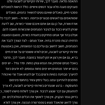
התאמה מלאה. מעבר לכך, שירותי הקייטרינג לשבעה שלנו
מעניקים מענה מלא עבור דגשים אישיים. כולל רגישות למאכלים
מסכני חיים, מאכלים שאינם נוטים להשאיר כתמים, מאכלים
שמותאמים גם לאנשים מבוגרים וכדומה. כשרות – חשוב לכבד כל
אורח ואורח, ועל כן גם אם אתם אינכם שומרי כשרות, טוב לדעת
שניתן להגיש כיבוד גם לציבור המנחמים שהכשרות חשובה להם.
אצלנו בהד שף אנחנו מחזיקים בתעודת כשרות, מטעם המועצה
הדתית רבנות מזכרת בתיה. אוכל מנחם – לצד הצורך לכבד את
המנחמים, חשוב לחשוב גם עליכם בני המשפחה, ואכן באמצעות
שירותי קייטרינג לשבעה, זוכים לוודא ששומרים על אורח חיים
בריא, גם אם אין רצון או זמן לעמוד במטבח. מעבר לכך, מדובר
באוכל מנחם שמחזק את הנפש ונותן כוחות. סדר גודל – יש ימים
בהם יש יותר מנחמים ויש ימים פחות עמוסים. לא יודעים כיצד
להיערך מבחינת כמויות ורוצים בכל יום להגיש אוכל טרי ואיכותי?
מוזמנים להתייעץ עמנו. בעלי ניסיון עשיר בתחום! מינימום
התעסקות – ברגע שנעזרים בשירותי קייטרינג לשבעה, לא צריך
להתעסק עם דבר שנוגע לכיבוד. אין צורך לשלוח מישהו לסופר, כי
בדיוק נגמר הנקניק. אין צורך לשטוף את הכלים המלוכלכים. אין
צורך לדאוג שהאוכל מוגש בטמפרטורה הנכונה. אין צורך לוודא