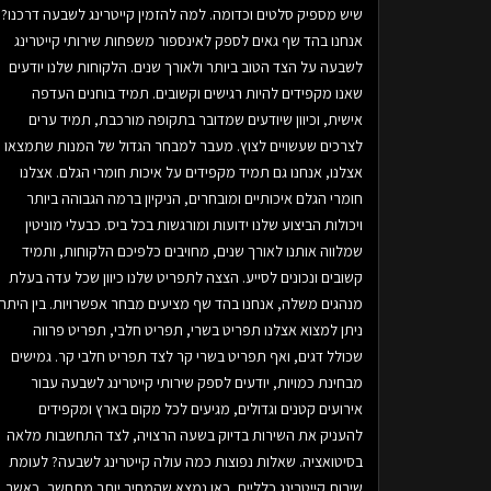
שיש מספיק סלטים וכדומה. למה להזמין קייטרינג לשבעה דרכנו?
אנחנו בהד שף גאים לספק לאינספור משפחות שירותי קייטרינג
לשבעה על הצד הטוב ביותר ולאורך שנים. הלקוחות שלנו יודעים
שאנו מקפידים להיות רגישים וקשובים. תמיד בוחנים העדפה
אישית, וכיוון שיודעים שמדובר בתקופה מורכבת, תמיד ערים
לצרכים שעשויים לצוץ. מעבר למבחר הגדול של המנות שתמצאו
אצלנו, אנחנו גם תמיד מקפידים על איכות חומרי הגלם. אצלנו
חומרי הגלם איכותיים ומובחרים, הניקיון ברמה הגבוהה ביותר
ויכולות הביצוע שלנו ידועות ומורגשות בכל ביס. כבעלי מוניטין
שמלווה אותנו לאורך שנים, מחויבים כלפיכם הלקוחות, ותמיד
קשובים ונכונים לסייע. הצצה לתפריט שלנו כיוון שכל עדה בעלת
מנהגים משלה, אנחנו בהד שף מציעים מבחר אפשרויות. בין היתר
ניתן למצוא אצלנו תפריט בשרי, תפריט חלבי, תפריט פרווה
שכולל דגים, ואף תפריט בשרי קר לצד תפריט חלבי קר. גמישים
מבחינת כמויות, יודעים לספק שירותי קייטרינג לשבעה עבור
אירועים קטנים וגדולים, מגיעים לכל מקום בארץ ומקפידים
להעניק את השירות בדיוק בשעה הרצויה, לצד התחשבות מלאה
בסיטואציה. שאלות נפוצות כמה עולה קייטרינג לשבעה? לעומת
שירות קייטרינג כלליים, כאן נמצא שהמחיר יותר מתחשב, כאשר