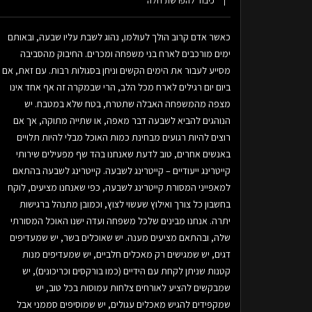
כיבוד להפרשת חלה
כאשר אדם קרוב הולך לעולמו, נהוג לשבת עליו שבעה, ובאותם
ימים מורכבים לארח בני משפחה ומכרים. החיבוק מהסביבה
מסייע לעבור את הימים הקשים וניחן בסגולות רבות. עם זאת, אם
ביום יום רגילים לארח מכל הלב, הרי שבמקרה זה אף אחד אינו
מצפה מהמשפחה האבלה שתטרח, בטח שלא במטבח. יש
הנוהגים להביא לשבעה דבר מאפה, או שתייה מתוקה, אך אם
רוצים להיות רגועים מבחינת כמות האוכל מבלי להיות תלויים
באנשים אחרים, טוב לדעת שאנחנו בהד שף מפעילים שירותי
קייטרינג ייעודיים – קייטרינג לשבעה. קייטרינג לשבעה בהתאם
למאפייני המסורת קייטרינג לשבעה, כפי שאנחנו מציעים, לוקח
בחשבון כל צורך ואילוץ שעשוי לצוץ, וכמובן מתנהל ברגישות
יתרה. אנחנו מבינים שלכל משפחה ועדה ישנו האוכל המסורתי
שלה, ובהתאם מציעים מענה. יש שאוכלים בשר, יש שמעדיפים
דגים, יש שמגישים רק מאכלים חלביים, יש שמעדיפים מנות
קטנות שניתן לקחת עם הידיים (כמו בורקסים וכריכונים), יש
שמבקשים להציע לאורחים צלחות עמוסות בכל טוב, יש
שמקפידים להגיש מאכלים עגולים, יש שמוסיפים סממני אבל