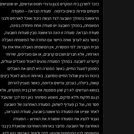
כזכר לחורבן בית המקדש (כגון גרגירי חומס ועדשים), יש שמגישים
פיצוחים ופירות יבשים וכדומה. סעודת הבראה – הסעודה
הראשונה במהלך השבעה לצד הגשת כיבוד ואוכל לאורחים ולבני
המשפחה, במהלך השבעה יש סעודה אחת מיוחדת במינה,
סעודת הבראה. סעודה זו הינה הראשונה מבין סעודות השבעה,
כאשר נהוג לערוך אותה היישר עם החזרה של המשפחה האבלה
מבית הקברות. לפי המסורת, אין המשפחה האבלה אחראית על
הארוחה, אלא חברים ושכנים קרובים, או אם מעדיפים, שירותי
קייטרינג לשבעה. במהלך הסעודה נוהגים לאכול מאכלים עגולים,
כסממן למעגל החיים, כאשר המטרה היא לנחם את האבלים
בזכות הרעיון שגלגל החיים מסתובב. בארוחה זו נהוג לאכול ביצים
קשות, בייגלה, כעכים, עדשים וכדומה, כאשר מעניין להרחיב
בנושא העדשים. לא רק שהן מסמנות את חורבן בית המקדש, אלא
הן גם חלקות וללא סדקים, משמע מסתתר כאן רמז לכך שהאבל
חסר פה, ועל כן מעדיף לשתוק. הסעודה האחרונה של השבעה
לאחר שציינו את הסעודה הראשונה בשבעה, סעודת ההבראה,
נעבור להציג את הסעודה שסוגרת את האירוע – הסעודה
האחרונה של השבעה. מדובר בארוחה האחרונה שמאגדת בין בני
המשפחה לבין המנחמים שהגיעו. לפני ולאחר הארוחה נהוג לדון