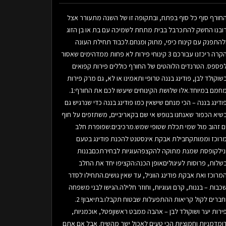
חורף סוף כל סוף בפתח, ובתקופה זו של השנה מתעורר אצל
ובנו החשק להתכרבל בבית מתחת לשמיכה עם בת או בן הזוג
להתפנק עם קינוח כיפי, מתוק ומנחם.לכבוד תחילת העונה
הקרה ריכזנו עבורכם 3 קינוחי פירות לא פחות ממדהימים שאסור
פספס. הטרנדים הלוהטים של החורף כוללים פירות קפואים
שוקולד לבן, פודינג בננה טרופי ותאמינו או לא, גם מרק פירות
מחמם במיוחד.אלו שלושת הקינוחים שיעשו לכם את החורף:1.
ודינג בננה – הכי מנחם שישאין כמו פודינג בננה כדי שנרגיש גם
שיא הכפור שאנחנו בנופש אי שם בקאריביים, משתזפים על חוף
ם זהוב מול שמי תכלת שטופי שמש.מרכיבים:שפופרת חלב
רוכז וממותקחבילת אבקת אינסטנט להכנת פודינג בטעם
נילקופסת שמנת מתוקה להקצפהעוגיות לבחירתכםבננות
שלות, פרוסות לעיגוליםאופן הכנה:הקציפו יחד את החלב
מרוכז ואת אבקת פודינג הווניל, עד שאין גושים.התחילו לסדר
כבות – בננות, קרם ועוגיות, וחוזר חלילה.הגישו לבני משפחה
וחברים לקול קריאות ההתפעלות שבטוח תקבלו.בתיאבון! 2.
ירות יער ושוקולד לבן – אהבה ממבט ראשוןפטל, אוכמניות,
ומדמניות וחמוציות הכי טעים לאכול ישר מהשיח. אבל אם אתם