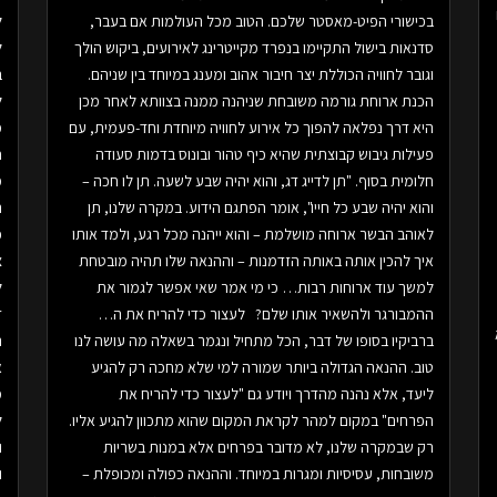
בכישורי הפיט-מאסטר שלכם. הטוב מכל העולמות אם בעבר,
ל
סדנאות בישול התקיימו בנפרד מקייטרינג לאירועים, ביקוש הולך
ל
וגובר לחוויה הכוללת יצר חיבור אהוב ומענג במיוחד בין שניהם.
ב
הכנת ארוחת גורמה משובחת שניהנה ממנה בצוותא לאחר מכן
ל
היא דרך נפלאה להפוך כל אירוע לחוויה מיוחדת וחד-פעמית, עם
פעילות גיבוש קבוצתית שהיא כיף טהור ובונוס בדמות סעודה
חלומית בסוף. "תן לדייג דג, והוא יהיה שבע לשעה. תן לו חכה –
מ
והוא יהיה שבע כל חייו", אומר הפתגם הידוע. במקרה שלנו, תן
ה
לאוהב הבשר ארוחה מושלמת – והוא ייהנה מכל רגע, ולמד אותו
כ
איך להכין אותה באותה הזדמנות – וההנאה שלו תהיה מובטחת
צ
למשך עוד ארוחות רבות… כי מי אמר שאי אפשר לגמור את
ל
ההמבורגר ולהשאיר אותו שלם? לעצור כדי להריח את ה…
ד
ברביקיו בסופו של דבר, הכל מתחיל ונגמר בשאלה מה עושה לנו
טוב. ההנאה הגדולה ביותר שמורה למי שלא מחכה רק להגיע
א
ליעד, אלא נהנה מהדרך ויודע גם "לעצור כדי להריח את
הפרחים" במקום למהר לקראת המקום שהוא מתכוון להגיע אליו.
ל
רק שבמקרה שלנו, לא מדובר בפרחים אלא במנות בשריות
ו
משובחות, עסיסיות ומגרות במיוחד. וההנאה כפולה ומכופלת –
ו