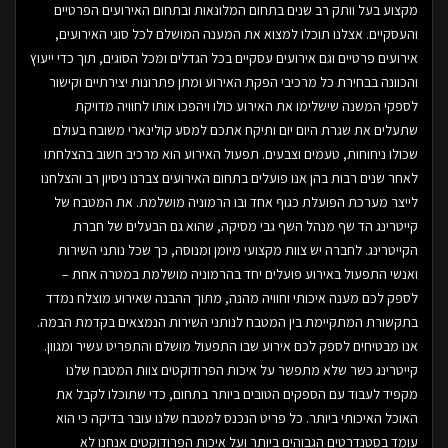
מקצוע בעל וותק רב שנים בתחום המלונאות ובתחום האירועים הפרטיים
והעסקיים. אצלנו תוכלו למצוא את המענה המושלם לכל סוגי האירועים,
אירועים פרטיים וגם אירועים עסקיים בכל הגדלים ומכל הסוגים, תוך כדי ייעוץ
והכוונה בבחירת כל מרכיבי הפקת האירוע ומתן פתרונות יצירתיים וקישור
לספקי המשנה שישלימו את האירוע כולו ויהפכו אותו לחוויה מדויקת
שתעלים את שגרת היום יום ותיקח אתכם למסע קולינארי משובח בעולם
שכולו ניחוחות, טעמים וצבעים. תפעול האירוע הוא מרכיב חשוב בהצלחתו
לאחר שנים רבות בהן אנו פועלים בתחום האירועים צברנו ניסיון רב והצלחנו
לייצר מערכת הפועלת כגוף אחד ובו הרמוניה מושלמת. את המטבח של
קייטרינג הד שף מנהל השף גבי מסיקה, שהוא גם הבעלים של חברת
הקייטרינג. לחברה יש צוות מקצועי מיומן ומנוסה, כך שכל נותני השירות
ואנשי התפעול באירוע פועלים יחד בהרמוניה מושלמת במטרה אחת –
לספק לכם מענה איכותי וחוויה מהנה, מתוך ההבנה שאירוע מוצלח נמדד
בתקשורת המתקיימת בין המטבח לנותני השירות הנמצאים בקדמת הבמה.
אנו מבטיחים לספק לכם אירוע שבו התפעול מושלם והתפריט עשיר ומגוון.
קייטרינג כשר שלא מתפשר על איכות הפרודוקטים צוות המטבח שלנו
מקפיד לעבוד עם הספקים הטובים ביותר בתחום, כדי שתוכלו לקבל את
האוכל האיכותי ביותר. כל פריט הנכנס למטבח שלנו עובר בדיקה כי הוא
עומד בסטנדרטים הגבוהים ביותר ועל איכות הפרודוקטים אנחנו לא