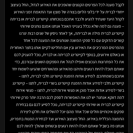
לקבל מענה לכל הפרטים הקטנים שהופכים את האירוע לגדול, החל בעיצוב
ייחודי לברית על ידי בלוני הליום בצורה של מוצץ ועד התאמת זמני האירוע
לקהל היעד שעתיד להגיע ולכבד אתכם בנוכחותו. קייטרינג לברית או בריתה
– מענה גם למה שלא נכלל בענייני האוכל אנחנו אמנם נותנים שירותי
קייטרינג לברית מילה או לבריתה, אך לאחר ניסיון של שנים רבות יצרנו
קשרים הדוקים עם כל ספקי המשנה שנותנים את המענה לכל אחד
מהפרטים המרכיבים את האירוע ובין אם תחליטו לקיים אותו בחצר האחורית
או באולם אירועים, בנוסף לקייטרינג לבריתה או לברית, נוכל להעניק לכם
את כל הפתרונות הנכונים ואפילו לנהל את הספקים השונים עבורכם, כדי
שאתם תוכלו להיות רגועים ותיהנו מהאירוע ומהאורחים שהגיעו לשמוח יחד
אתכם בשמחתכם. למידע אודות הזמנת קייטרינג חלבי לברית, לחצו –
קייטרינג חלבי למידע אודות הזמנת קייטרינג בשרי לברית, לחצו – קייטרינג
בשרי למידע אודות אוכל מוכן או מגשי אירוח לברית, לחצו – מגשי אירוח
למה דווקא אנחנו? יש לנו את האפשרות לספק לכם הרבה יותר מרק שירותי
קייטרינג לברית או שירותי קייטרינג לבריתה, נוכל לסייע לכם גם בבחירת
ספקים איכותיים וזולים שכל אחד מהם יוכל להשלים את חלקו ליצירת
התמונה הכללית באירוע. החל מעיצוב האירוע ועד לבחירת המנות בתפריט,
אנחנו פה בשביל שאתם תוכלו להיות רגועים ובטוחים שהולך להיות לכם
אירוע מוצלח. הצוות של קייטרינג הד שף מתמחה במתן שירות מקצועי