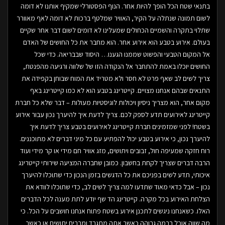
בתנאי שטח הכל הופך להיות אחר. הנוף הפסטורלי שמקיף אותנו לא דומה
לשום תמונה שנתלה על הקיר, האוויר שמלטף ברכות לא דומה לאף מאוורר
שתלוי בתקרה והשמיים הכחולים שמעלינו לא דומים לשום דבר אחר שקיים
בעולם. אירוע בטבע הוא אירוע אחר. הוא מחבר את כל החושים של האדם
אל המקום הטבעי והפשוט שממנו הגענו… היסוד שבבריאה. כדי שכל
החושים יוכלו באמת להתחבר אל הנקודה הזו של שלווה ורגיעה מהפנטת,
צריך לשים לב שאף פרט לא חסר ולא מטריד את המוח שבוחן בקפידה את
התנאים שבהם אנחנו מצויים. קייטרינג בטבע הוא לא כמו קייטרינג באף
מקום אחר, הוא מצריך ניסיון ויכולות לוגיסטיות מעולות – דבר שלא כל חברת
קייטרינג לאירועים תדע לספק לכם. צריך לדעת איך להיערך נכון עבור אירוע
בשטח! לפני שמזמינים חברת קייטרינג לאירועים בטבע צריך לדעת איך
להיערך נכון, כי אירוע בטבע יכול להפתיע עם כל מיני דברים לא מתוכננים.
רוח חזקה שמעיפה חול, זבובים ויתושים, מזג אוויר חם מידי או קר מידי ועוד
הרבה דברים שצריך לקחת בחשבון. כמובן שחברה המציעה שירותי קייטרינג
איכותי, תדע לשים בפניכם את כל הדגשים בזמן הנכון כדי שתוכלו להיערך
נכון – אבל כדאי מאוד שתדעו למה צריך לשים לב, כדי שתוכלו לוודא את
הצלחת האירוע בכל מקרה. קייטרינג הד שף יודע לתת מענה לכל הדברים
האלו. כשאנחנו ניגשים לתכנן אירוע בשטח פתוח אנחנו חושבים על הכל. כי
מה שווה אוכל ברמה גבוהה כאשר אתה מתגרד ומבריח יתושים או כאשר