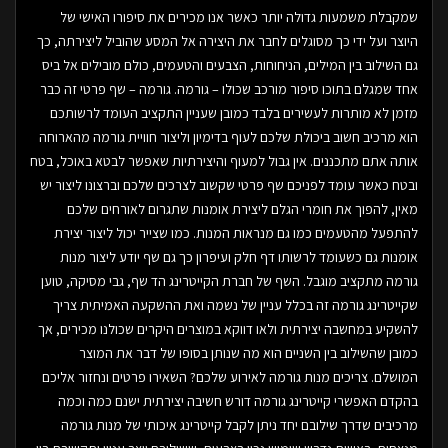
שמקבלת משמעות גדולה יותר כאשר אנו מכירים את סיפורו האישי של
היוצר ועל ידי כך מסוגלים לחבר את היצירה אל המסע שהוביל ליצירתה, כך
גם השילוב בין המילים, הניחוחות, הצבעים והטעמים, כולם מובילים אל ביס
אחד שמגלם בתוכו סיפור מורכב שכולו – גורמה. גורמה – שף פרטי זה כבר
מזמן לא מותרות לעשירים בלבד כמובן שעניין התקציב העומד לרשותכם
הוא מרכיב חשוב ביכולת שלכם לעוף בדימיון וליצור חוויית גורמה מהארוחה
אותה אתם מתכננים. אין גבול למעוף והיצירתיות שאפשר לבטא באוכל, בטח
ובטח כאשר עומד לפניכם שף פרטי שקשוב לצרכים שלכם וברצונו ליצור יש
מאין, להפוך את חומרי הגלם ליצירת אומנות שתגרום לאורחים שלכם
להתפעל מהטעמים כמו גם מנראות המנות. כמו שצייר יכול ליצור יצירת
אומנות גם כשעומד לרשותו דף חלק ועיפרון כך גם שף יודע ליצור מנות
גורמה מתקציב מוגבל. השף של חברת הקייטרינג הד שף, גבי מסיקה, טוען
שקייטרינג גורמה זה בכלל עניין של נשמה ואת ההשקעה האמיתית צריך
להשקיע במחשבה יצירתית ולאו דווקא במוצרים היקרים שכולנו מכירים, אך
כמובן שהשילוב בין השניים הוא מה שנותן בסופו של דבר את המוצר
המושלם. צריכים מנות גורמה לאירוע שלכם? השאירו פרטים ונחזור אליכם
בהקדם האפשרי קייטרינג גורמה דורש חשיבה יצירתית ישנם כמה וכמה
מרכיבים שדרך שילובם יחד ניתן לקבל קייטרינג איכותי של מנות גורמה