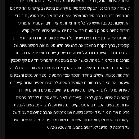
אירוח לאירוע בטבע, לחצו – מגשי אירוח מה הוא האוכל המתאים ביותר
לשטח ? מה הכי נכון לבקש כשמפיקים אירועים בטבע? בקייטרינג הד שף אנו
מתמחים בבניית תפריטים מותאמים אישית עבור אירועים בטבע, תוך כדי
התחשבות בטעם האישי של כל אחד ואחת מהאורחים, שמנות התפריט
חייבות להיות מספיק מגוונות כדי שכולם ירגישו שהאירוע מדויק וקולע
לטעמם האישי. בין אם תרצו בשרים על האש ובין אם תבחרו בתפריט אירוע
קוקטייל, צריך לקחת בחשבון את התנאים הלוגיסטיים ואת המשמעויות של
כל דבר ודבר כאשר מדובר על אירועים בשטח, שהם נחשבים להרבה יותר
מורכבים מכל אירוע אחר. כאשר אתם בונים את התפריט יחד עם שף שמבין
את התמונה מהצד התפעולי, תוכלו להבין את התמונה המלאה וכך גם לקבל
החלטות נכונות שישלבו בחירה חכמה מצד התפעול ומצד הטעמים והצבעים
שיעטפו את האירוע בניחוחות קסומים בשטח. לפרטים נוספים אודות קייטרינג
לאירוע פרטי, לחצו – קייטרינג לאירועים פרטיים לפרטים נוספים אודות
קייטרינג לאירוע עסקי, לחצו – קייטרינג לאירועים עסקיים לקבלת פרטים
אודות מבצעים והטבות בהזמנת קייטרינג לאירוע, לחצו – מבצעים לקבלת
פרטים אודות אירועי קייטרינג בשטח אנו מזמינים אתכם להיכנס לעמוד של
קייטרינג בשטח ולקרוא אודות השירותים שאנו מציעים. למידע נוסף ופרטים
על הזמנת קייטרינג לאירועים בטבע: 072-3926778