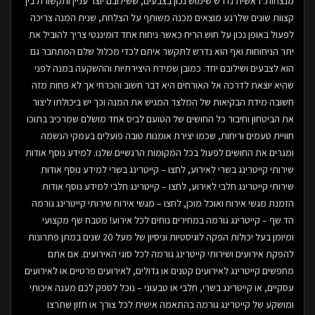
מנצחות. ראשית נדרש שימוש נכון בצבעים, ששילובם יוצר עניין ותקשורת בין
קצוות שונים שלרגע מוצאים מכנה משותף על הצלחת, שנית המנה צריכה
לפעול באופן נכון על חוש הריח כאשר ניחוח אחד דומיננטי צריך להוביל את
יתר הניחוחות ואף הוא נדרש לתקשר איתם לכדי מכלול שלם המתחבר גם
הוא לצבעים ושילובם יחד. כמובן שמידת היצירתיות וההשקעה במנה לפני
שהיא יוצאת לדרכה אל האורחים היא דבר חשוב והכרחי אך לא פחות מזה
חשובה מידת הבקיאות של המלצר המגיש את המנה וכך יש ביכולתו ליצור
את הביטחון וחיבור כל החושים של הטועם לביס אחד מושלם שמרכיב בתוכו
חוויית טעמים וריחות, שכמו יצירת אומנות טובה פועלים בעמקי הנשמה
ומגרים את החושים לפעול בכל המקומות הרגשיים שלנו. למידע נוסף אודות
שירותי קייטרינג בשרי לאירוע, לחצו – קייטרינג בשרי למידע נוסף אודות
שירותי קייטרינג חלבי לאירוע, לחצו – קייטרינג חלבי למידע נוסף אודות
הזמנת מגשי אירוח ואוכל מוכן, לחצו – מגשי אירוח שירותי קייטרינג גורמה
הד שף – קייטרינג גורמה במחירים נוחים לכל אירוע! מטבח שף מקצועי
ומיומן בעל יכולות הפקה לוגיסטיות וניסיון של מעל 20 שנים במתן פתרונות
להפקת אירועים ושירותי קייטרינג גורמה לכל סוגי האירועים. אם אתם
מחפשים קייטרינג לאירועים קטנים או גדולים, לאירועים פרטיים או לאירועים
עסקיים, או קייטרינג בשרי, חלבי או טבעוני – נוכל לספק לכם מענה איכותי
ומושקע של קייטרינג גורמה בהתאמה אישית לכל צורך או חזון שתרצו