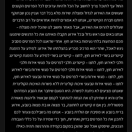
החול עף לתוכו? צריך לחשוב על הכל ולהיות ערוכים לכל הפרטים הקטנים
שעושים את האירוע לגדול ומוצלח. שירות מלא בכל דבר ועניין נכון שבתוקף
היותנו חברת הקייטרינג, אנחנו לא אמורים להיות אחראיים על רוב הדברים
שעלולים להרוס את האירוע, אבל מאחר וחשוב לנו שהכל יהיה מוצלח –
אנחנו באים עם ראש גדול ובכל אירוע תקבלו מאיתנו את כל הדגשים שימנעו
מכם הפתעות בלתי נעימות באירוע חוץ. אחרי שדאגנו לכל הפרטים מסביב
ניגש לאוכל, שהרי הוא מרכיב מכריע בהצלחתו של אירוע: למידע על הזמנת
קייטרינג בשרי לאירוע חוץ, לחצו – קייטרינג בשרי למידע על הזמנת קייטרינג
חלבי לאירוע חוץ, לחצו – קייטרינג חלבי לפרטים על מגשי אירוח חלבי
לאירוע חוץ, לחצו – מגשי אירוח חלבי לפרטים על מגשי אירוח בשרי לאירוע
חוץ, לחצו – מגשי אירוח בשרי לפרטים על מגשי אירוח טבעוני לאירוע חוץ,
לחצו – מגשי אירוח טבעוני איכות קולינרית ללא פשרות האיכות הקולינרית
שאנחנו מציעים לא ניתנת לפשרה. היא הטעם שיחבר את הטבע המדהים
אלינו והיא זו שתיתן לנו את הנחת להתחבר לקסם שבאוויר וליהנות מאווירה
פסטורלית. בין אם זו קייטרינג לחתונה, בר מצווה או בת מצווה בטבע, אירוע
ברית בטבע או מסיבת יום הולדת בטבע – אנחנו פה בשבילכם ונעזור לכם
לתכנן את כל הפרטים בדיוק ואחריות, תוך כדי שמירה על כל כללי העבודה
הנכונים, שיספקו אוכל טוב שהוכן במקום בקפידה וההרגשה תהיה כאילו