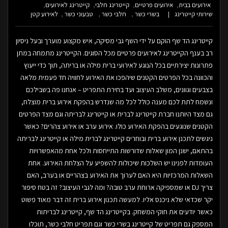
אירועים בבית
אירועים פרטיים
קייטרינג חלבי
קייטרינג לאירועים
שירותי קייטרינג
בשרי כשר
חלבי כשר
טבעוני כשר
לאירוע קטן
קייטרינג הד שף הוקם על ידי השף גבי מסיקה, איש מקצוע מוערך ובעל ניסיון
רב בענף הקייטרינג לאירועים פרטיים מכל הסוגים. הקייטרינג מתמחה במתן
פתרונות יצירתיים בכל הנוגע לאירועי ברית מילה או בריתה, תוך כדי ייעוץ
והכוונה בכל הפרטים הקטנים שיהפכו את האירוע לחוויה חד פעמית מלאה
בצבעים וגוונים, משלב העיצוב ועד בחירת התפריט – אנחנו פה בשבילכם
ונשמח לתת לכם מענה כולל לכל מה שנדרש בהפקת אירוע ברית מוצלח,
גם מצד היותנו חברת קייטרינג לברית או קייטרינג לבריתה וגם מצד הפרטים
הקטנים שנוגעים בהפקת האירוע כולו. אירוע ערב או אירוע צהרים? כאשר
ניגשים לתכנן אירוע ברית ובוחרים קייטרינג לברית מילה או קייטרינג לבריתה
בהתאם, ישנן המון שאלות שדורשות התייחסות ולכל אחת מהאפשרויות
העומדות לפנינו יש השלכות שיכולות להשפיע על הצלחת האירוע. אחת
השאלות המרכזיות היא האם לערוך את האירוע בצהריים או בערב, האם
צריך DJ או שמספיקה ארוחת ערב טובה? ומה לגבי העיצוב? זה בטח סיפור
יקר שכדאי שלא ניכנס אליו. למעשה תכנון אירוע ברית זה דבר מאוד פשוט
כאשר יודעים את חוקי המשחק. בקייטרינג הד שף, קייטרינג לבריתות
המספק גם תפריט של קייטרינג בשרי כשר וגם תפריט חלבי כשר, תוכלו