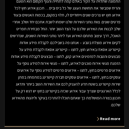
התמונה שתלויה על הקיר באולם קמה לתחייה והנוף הקסום הוא הטעם
והריח שמבשר את תחושת העונג של כל ביס וביס… תכנון אירוע חוץ לכל
אירוע חוץ יש צרכים שונים וייחודיים לו, תלוי במקום, בכמות האנשים ובעוד
פרטים שונים. צוות נותני השירות שלנו ישמחו לשבת אתכם יחד ושלב אחרי
שלב לבנות את האירוע שלכם על הצד הטוב יותר. החל מבחירת תפריט
האוכל, דרך עיצוב מתחם האירוע ועד ליתר נותני השירות השונים, שנדרשים
לקיום אירוע מוצלח בטבע – אנחנו פה בשבילכם. לקבלת מידע אודות
קייטרינג אסאדו באירוע חוץ, לחצו – קייטרינג אסאדו לקבלת מידע על
מבצעים והטבות למזמינים אירוע קטן, לחצו – מבצעים לקבלת מידע אודות
הזמנת מגשי אירוח מוכנים לאירוע, לחצו – מגשי אירוח למידע נוסף על
אירועים פרטיים בחוץ, לחצו – אירועים פרטיים למידע נוסף על אירועים
עסקיים בחוץ, לחצו – אירועים עסקיים חברת קייטרינג במתמחה במתן
שירות קייטרינג בשטח תדע להעניק לכם את השירות הטוב ביותר ותדאג
לכלל הארגוניים שצריך עבור אירוע שכזה בקייטרינג בחוץ יש דגש רק על
תכנון בצורה המושלמת כך שאתם תוכלו להתרכז בעיקר וליהנות מהאירוע
שלכם.
Read more