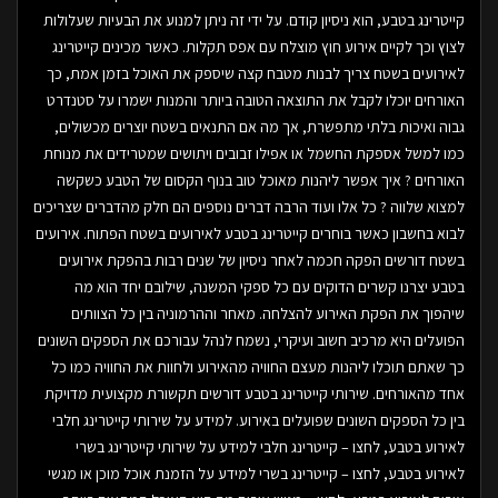
קייטרינג בטבע, הוא ניסיון קודם. על ידי זה ניתן למנוע את הבעיות שעלולות
לצוץ וכך לקיים אירוע חוץ מוצלח עם אפס תקלות. כאשר מכינים קייטרינג
לאירועים בשטח צריך לבנות מטבח קצה שיספק את האוכל בזמן אמת, כך
האורחים יוכלו לקבל את התוצאה הטובה ביותר והמנות ישמרו על סטנדרט
גבוה ואיכות בלתי מתפשרת, אך מה אם התנאים בשטח יוצרים מכשולים,
כמו למשל אספקת החשמל או אפילו זבובים ויתושים שמטרידים את מנוחת
האורחים ? איך אפשר ליהנות מאוכל טוב בנוף הקסום של הטבע כשקשה
למצוא שלווה ? כל אלו ועוד הרבה דברים נוספים הם חלק מהדברים שצריכים
לבוא בחשבון כאשר בוחרים קייטרינג בטבע לאירועים בשטח הפתוח. אירועים
בשטח דורשים הפקה חכמה לאחר ניסיון של שנים רבות בהפקת אירועים
בטבע יצרנו קשרים הדוקים עם כל ספקי המשנה, שילובם יחד הוא מה
שיהפוך את הפקת האירוע להצלחה. מאחר וההרמוניה בין כל הצוותים
הפועלים היא מרכיב חשוב ועיקרי, נשמח לנהל עבורכם את הספקים השונים
כך שאתם תוכלו ליהנות מעצם החוויה מהאירוע ולחוות את החוויה כמו כל
אחד מהאורחים. שירותי קייטרינג בטבע דורשים תקשורת מקצועית מדויקת
בין כל הספקים השונים שפועלים באירוע. למידע על שירותי קייטרינג חלבי
לאירוע בטבע, לחצו – קייטרינג חלבי למידע על שירותי קייטרינג בשרי
לאירוע בטבע, לחצו – קייטרינג בשרי למידע על הזמנת אוכל מוכן או מגשי