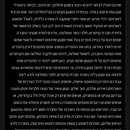
שלכם תוכלו לבחור להגיש כיבוד בסגנון איטלקי, ים תיכוני, לבחור במאכלי
אצבעות וכיוצא באלה. בבחירת הסגנון תצטרכו גם להחליט כיצד יוגש הכיבוד
לאורחים. לכל אירוע יש אופי ייחודי שמקנה לו אווירה כללית, לאוכל שמוגש
לאורחים יש תפקיד חשוב ביצירת האווירה הזו. לכן כבר בשלב הראשוני של
בחירת חברת קייטרינג חלבי כשר מומלצת, עליכם לוודא שנציגי החברה
שמים דגש על בניית תפריט בעל אופי וסגנון שיתאים לאווירה ולאופי אותם
תרצו לשדר באירוע. בחנו את התפריט המוצע אתם מוזמנים לעיין בתפריט
אותו מציעה החברה, לשאול שאלות, להתרשם ולקבל החלטה אם הקייטרינג
מתאים לכם על פי המגוון שהוא מציע. כאן חשוב לזכור כי התפריט אותו
תבחרו צריך להיות מגוון במידה, וכי המוזמנים רוצים ליהנות מהאירוע עצמו
ולצאת עם טעם בלתי נשכח. חברת קייטרינג חלבי מומלצת תדע ליצור
עבורכם תפריט בהתאמה אישית, שיספק מענה מקיף לכל הצרכים של
האורחים באירוע שלכם, תוך שילוב מגוון עשיר של מנות חלביות ומתן מענה
גם לטבעוניים או צמחוניים, אנשים שרוצים רק אוכל קליל ודל בקלוריות, או
אנשים שהגיעו רעבים ומצפים שהסעודה באירוע תשביע ותמלא את בטנם
הרעבה. התרשמו גם מהשירות השירות של החברה חשוב לא פחות מהמגוון
אותו היא מציעה. אם נציגי החברה אדיבים בשיחת הטלפון, נותנים ייעוץ מתוך
הניסיון שלהם, מוכנים לשמוע בקשות ומנסים למצוא פתרונות, החברה תדע