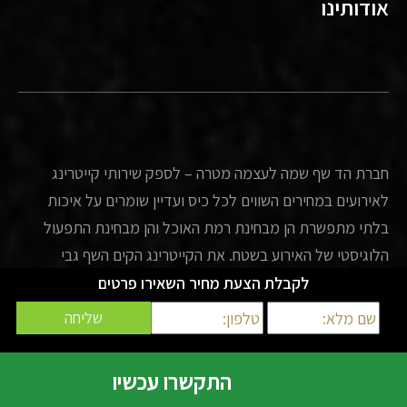
אודותינו
חברת הד שף שמה לעצמה מטרה – לספק שירותי קייטרינג
לאירועים במחירים השווים לכל כיס ועדיין שומרים על איכות
בלתי מתפשרת הן מבחינת רמת האוכל והן מבחינת התפעול
הלוגיסטי של האירוע בשטח. את הקייטרינג הקים השף גבי
מסיקה, השף והבעלים של חברת הד שף, וכבר למעלה מ – 25
לקבלת הצעת מחיר השאירו פרטים
שנה החברה פועלת בענף הקייטרינג ומספקת מגוון שירותי
קייטרינג לאירועים שונים במגזר הפרטי והעסקי.
נשמח לעמוד לרשותכם ולהפיק לכם אירוע מוצלח ומושקע.
התקשרו עכשיו