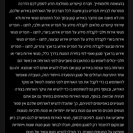
בהגשמת חלומותייך. חברת קייטרינג מומלצת תדע לספק לכם הדרכה
מפורטת לבניית תפריט נכון שיענה לכל הצרכים של האורחים באירוע שלכם,
וזה לא משנה אם מדובר באירוע קטן ובסך הכל הזמנתם מגשי אירוח ולא
שירותי קייטרינג מלאים. לקבלת מידע על תפריט אירוע חלבי, לחצו – תפריט
מגשי אירוח חלבי לקבלת מידע על תפריט אירוע בשרי, לחצו – תפריט מגשי
אירוח בשרי לקבלת מידע על תפריט אירוע טבעוני, לחצו – תפריט מגשי
אירוח טבעוני לקבלת מידע על תפריט אירוע בראנץ' צהרים, לחצו – תפריט
אירוע בראנץ' סגנון ואופי לפי בחירת המנות בדרך כלל, מגשי אירוח בשרי או
חלבי יכולים לשמש גם כמתאבנים משביעים לפני הארוחה או כאשר הם
הארוחה בפני עצמה באירוע קטן שבו תוכלו להגיש אותם למי שנמצא. זהו גם
אחד היתרונות הגדולים של סגנון ההסעדה הייחודי הזה, העובדה שאפשר
להשתמש בו כדי לקבל את פני האורחים לפני החופה למשל או מוקד
האירוע, ובנוסף ניתן גם להשתמש בו כדי להגיש את עיקר הארוחה בצורה
חגיגית שכזאת. בנוסף, מגשי האירוח מתאימים במיוחד גם אם אתם
מעוניינים באפיטפים למיניהם, כך שתוכלו להגיש לאורחים שלכם אין ספור
מגשים מוכנים מראש עם מנות בשריות ייחודיות או מנות חלביות מגוונות
שישביעו את רצונם. לסיכום לבסוף, מגשי האירוח מאפשרים לכם גיוון רב כיוון
שבמקום להיצמד רק לסגנון מסוים, תוכלו לבחור מגוון מנות שונות וייחודיות
שיופיעו על המגשים השונים. כך תוכלו להציע מגוון עשיר של מנות