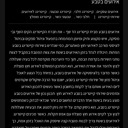
אירועים בטבע
אירועים עסקיים
קייטרינג חלבי
קייטרינג טבעוני
קייטרינג לאירועים
שירותי קייטרינג
חלבי כשר
טבעוני כשר
קייטרינג מומלץ
אירועים בטבע מבית קייטרינג הד שף – את חברת הקייטרינג הקים השף גבי
מסיקה, איש מקצוע ותיק ומיומן המתמחה בתפעול וניהול ספקים ובניהול
לוגיסטי מורכב לאירועי חוץ מאתגרים, כפי שנדרש בשירותי קייטרינג בטבע
הפתוח. היכולת לנהל בזמן האירועים בשטח את צוות המטבח במקביל לצוות
נותני השירות בקדמת הבמה, תוך כדי היערכות מוקדמת לכל בעיה שעלולה
לצוץ ולהפר את אווירת האירוע, הוא המתכון המושלם לאירוע חוץ מוצלח.
כאשר מדובר בלוגיסטיקה של אירועים בטבע, במיוחד בכל הנוגע לאוכל
וניהול מזון של שירותי קייטרינג בטבע, ישנם עוד הרבה שיקולים שקודמים
ליום האירוע ואותם צריך לקחת בחשבון כאשר ניגשים לתכנון האירוע
ומזמינים שירותי קייטרינג בטבע לאירוע חוץ. תכנון נכון של אירועים בטבע
מונע בעיות בשטח אחד הדברים החשובים ביותר שכדאי לבדוק כשמחפשים
קייטרינג בטבע, הוא ניסיון קודם. על ידי זה ניתן למנוע את הבעיות שעלולות
לצוץ וכך לקיים אירוע חוץ מוצלח עם אפס תקלות. כאשר מכינים קייטרינג
לאירועים בשטח צריך לבנות מטבח קצה שיספק את האוכל בזמן אמת, כך
האורחים יוכלו לקבל את התוצאה הטובה ביותר והמנות ישמרו על סטנדרט