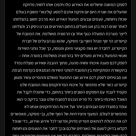
לספקי המשנה שישלימו את האירוע כולו ויהפכו אותו לחוויה מדויקת
שתעלים את שגרת היום יום ותיקח אתכם למסע קולינארי משובח בעולם
שכולו ניחוחות, טעמים וצבעים. תפעול האירוע הוא מרכיב חשוב בהצלחתו
לאחר שנים רבות בהן אנו פועלים בתחום האירועים צברנו ניסיון רב והצלחנו
לייצר מערכת הפועלת כגוף אחד ובו הרמוניה מושלמת. את המטבח של
קייטרינג הד שף מנהל השף גבי מסיקה, שהוא גם הבעלים של חברת
הקייטרינג. לחברה יש צוות מקצועי מיומן ומנוסה, כך שכל נותני השירות
ואנשי התפעול באירוע פועלים יחד בהרמוניה מושלמת במטרה אחת –
לספק לכם מענה איכותי וחוויה מהנה, מתוך ההבנה שאירוע מוצלח נמדד
בתקשורת המתקיימת בין המטבח לנותני השירות הנמצאים בקדמת הבמה.
אנו מבטיחים לספק לכם אירוע שבו התפעול מושלם והתפריט עשיר ומגוון.
קייטרינג כשר שלא מתפשר על איכות הפרודוקטים צוות המטבח שלנו
מקפיד לעבוד עם הספקים הטובים ביותר בתחום, כדי שתוכלו לקבל את
האוכל האיכותי ביותר. כל פריט הנכנס למטבח שלנו עובר בדיקה כי הוא
עומד בסטנדרטים הגבוהים ביותר ועל איכות הפרודוקטים אנחנו לא
מתפשרים לעולם. המעוף והיצירתיות של השף שלנו, גבי מסיקה, מאפשרים
לנו את היכולת להתאים תפריט מדויק ופרטני לכל אירוע ואירוע, כדי שנוכל
לקלוע בדיוק לטעם של האורחים שלכם ובכך לחבר את הטעמים והניחוחות
לכדי חוויה קולינרית מושלמת. בחברת הד שף אנו מאמינים שקייטרינג כשר