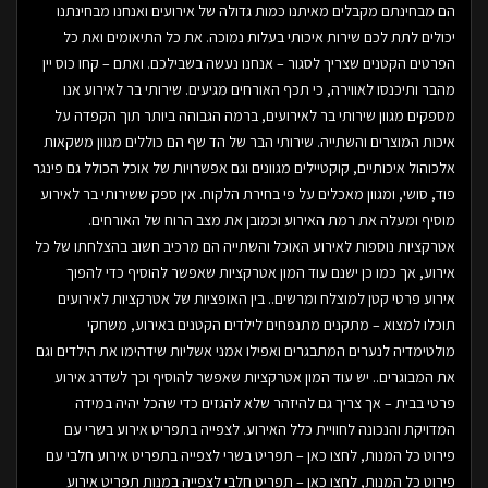
הם מבחינתם מקבלים מאיתנו כמות גדולה של אירועים ואנחנו מבחינתנו
יכולים לתת לכם שירות איכותי בעלות נמוכה. את כל התיאומים ואת כל
הפרטים הקטנים שצריך לסגור – אנחנו נעשה בשבילכם. ואתם – קחו כוס יין
מהבר ותיכנסו לאווירה, כי תכף האורחים מגיעים. שירותי בר לאירוע אנו
מספקים מגוון שירותי בר לאירועים, ברמה הגבוהה ביותר תוך הקפדה על
איכות המוצרים והשתייה. שירותי הבר של הד שף הם כוללים מגוון משקאות
אלכוהול איכותיים, קוקטיילים מגוונים וגם אפשרויות של אוכל הכולל גם פינגר
פוד, סושי, ומגוון מאכלים על פי בחירת הלקוח. אין ספק ששירותי בר לאירוע
מוסיף ומעלה את רמת האירוע וכמובן את מצב הרוח של האורחים.
אטרקציות נוספות לאירוע האוכל והשתייה הם מרכיב חשוב בהצלחתו של כל
אירוע, אך כמו כן ישנם עוד המון אטרקציות שאפשר להוסיף כדי להפוך
אירוע פרטי קטן למוצלח ומרשים.. בין האופציות של אטרקציות לאירועים
תוכלו למצוא – מתקנים מתנפחים לילדים הקטנים באירוע, משחקי
מולטימדיה לנערים המתבגרים ואפילו אמני אשליות שידהימו את הילדים וגם
את המבוגרים.. יש עוד המון אטרקציות שאפשר להוסיף וכך לשדרג אירוע
פרטי בבית – אך צריך גם להיזהר שלא להגזים כדי שהכל יהיה במידה
המדויקת והנכונה לחוויית כלל האירוע. לצפייה בתפריט אירוע בשרי עם
פירוט כל המנות, לחצו כאן – תפריט בשרי לצפייה בתפריט אירוע חלבי עם
פירוט כל המנות, לחצו כאן – תפריט חלבי לצפייה במנות תפריט אירוע