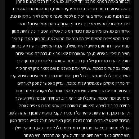
ולבחור באחת המתאימה במיוחד לאירוע. מגשי אירוח חלבי נותנים פתרון
בשלל אירועים קטנים וגדולים. הם מפנקים בטעם, במראה ובמגוון הטעמים.
וגם הזמנת מגשי אירוח בשרי יכולים לספק מענה מושלם לאירוע קטן או כנס,
פרזנטציה וכל מפגש שמצריך כיבוד או ארוחה. מהם מגשי אירוח? מגשי
אירוח הם מגשים עליהם מונח כיבוד המוכן לאכילה. הכיבוד יכול להיות מגוון
מאד והמאפיינים המשותפים הם הנראות המושלמת, החיתוך המדויק היוצר
מנות אישיות והטעם שחייב להיות מושלם. הכנת המגשים דורשת ידע בתחום
האירוח וניסיון באירועים, כך שהאורחים יצאו מרוצים. בבחירת מגשי אירוח
תוכלו ליהנות מהיתרון של גיוון רב במנות שמוגשות לאורחים, ובנוסף לכך
תוכלו גם לשלוט בכמות שעליה אתם משלמים ואם נשאר מזון לאחר סוף
האירוע תוכלו להשתמש בו לכל צורך אחר שתבחרו. מגשי אירוח לאירוע קטן
זה פתרון מושלם שמאפשר עלות נמוכה, ועדיין מאפשר לספק לאורחים
באירוע תפריט מזון מושקע ואיכותי, כאשר אתם אלו שקובעים איזה מנות
מזמינים ומה הכמות שתקבלו עבור האירוע. הבחירה הנכונה לאירוע שלך
בחירת הכיבוד לאירוע היא סוגיה חשובה כיוון שהמוזמנים מצפים לאכול
וליהנות מכך. ההחלטות שיהיה על המארח לקבל נוגעות לסגנון ההגשה ולסוג
הכיבוד שיוגש לאורחים. חברה בעלת ניסיון באירועים תוכל לסייע בכיבוד מגוון
אך לא מפוזר ובמציאת פתרונות המתאימים לכל אחד. כאן, התפקיד שלך
הוא לחלום כיצד ייראה היום המיוחד, לשתף את החברה והיא תעזור