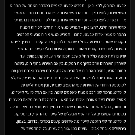
טבעוני מפורט, לחצו כאן – תפריט טבעוני לצפייה במבחר המנות של תפריט
מגשי אירוח, לחצו כאן – תפריט מגשי אירוח לפירוט המנות בתפריט מגשי
אירוח בשרי, לחצו כאן – תפריט מגשי אירוח בשרי לפירוט המנות בתפריט
מגשי אירוח חלבי, לחצו כאן – תפריט מגשי אירוח חלבי לפירוט המנות
בתפריט מגשי אירוח טבעוני, לחצו – תפריט מגשי אירוח טבעוני הפרטים
הקטנים שהופכים אירוע לגדול כשניגשים לתכנן אירוע קטן בבית צריך לייחס
חשיבות לפרטים הקטנים שהופכים אותו לאירוע גדול! בקייטרינג הד שף
יודעים לתת מענה כולל החל משלב תכנון האירוע, הפקתו בפועל ועד
שאחרון האורחים עוזב בחיוך את המקום. בין אם האירוע בחוף הים, בשטח
פתוח בטבע, בחצר האחורית של הבית שלכם, אנחנו איתכם ואנחנו ניתן את
המענה הטוב ביותר להצלחת האירוע שלכם. נבנה יחד את התפריט, שיקלע
לקונספט הייחודי של האירוע לפי התקציב שנגדיר, ובין אם תחליטו על
קייטרינג גורמה שמורכב ממנות טאפסים שונות ובין אם תחליטו על קייטרינג
אסאדו שכולו בשר משובח ואיכותי על האש – נבנה לכם חוויה מלאה בטעמים
וניחוחות, החל מהמנות הראשונות שיגרו את החייך ויפתחו את התיאבון וכלה
בקינוחים שמיוצרים על ידי השף והבעלים של קייטרינג הד שף, גבי מסיקה.
קייטרינג הד שף הזמנת קייטרינג לאירועים קטנים במרכז, בדרום, בצפון,
בירושלים או בתל אביב – עושים כמו שצריך לעשות, בלי להתפשר על