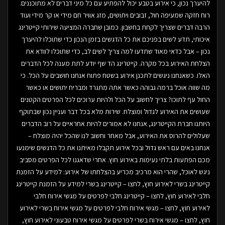
להיערך נכון, כי אירוע בטבע יכול להפתיע עם כל מיני דברים לא מתוכננים.
רוח חזקה שמעיפה חול, זבובים ויתושים, מזג אוויר חם מידי או קר מידי ועוד
הרבה דברים שצריך לקחת בחשבון. כמובן שחברה המציעה שירותי קייטרינג
איכותי, תדע לשים בפניכם את כל הדגשים בזמן הנכון כדי שתוכלו להיערך
נכון – אבל כדאי מאוד שתדעו למה צריך לשים לב, כדי שתוכלו לוודא את
הצלחת האירוע בכל מקרה. קייטרינג הד שף יודע לתת מענה לכל הדברים
האלו. כשאנחנו ניגשים לתכנן אירוע בשטח פתוח אנחנו חושבים על הכל. כי
מה שווה אוכל ברמה גבוהה כאשר אתה מתגרד ומבריח יתושים או כאשר
החול עף לתוכו? צריך לחשוב על הכל ולהיות ערוכים לכל הפרטים הקטנים
שעושים את האירוע לגדול ומוצלח. שירות מלא בכל דבר ועניין נכון שבתוקף
היותנו חברת הקייטרינג, אנחנו לא אמורים להיות אחראיים על רוב הדברים
שעלולים להרוס את האירוע, אבל מאחר וחשוב לנו שהכל יהיה מוצלח –
אנחנו באים עם ראש גדול ובכל אירוע תקבלו מאיתנו את כל הדגשים שימנעו
מכם הפתעות בלתי נעימות באירוע חוץ. אחרי שדאגנו לכל הפרטים מסביב
ניגש לאוכל, שהרי הוא מרכיב מכריע בהצלחתו של אירוע: למידע על הזמנת
קייטרינג בשרי לאירוע חוץ, לחצו – קייטרינג בשרי למידע על הזמנת קייטרינג
חלבי לאירוע חוץ, לחצו – קייטרינג חלבי לפרטים על מגשי אירוח חלבי
לאירוע חוץ, לחצו – מגשי אירוח חלבי לפרטים על מגשי אירוח בשרי לאירוע
חוץ, לחצו – מגשי אירוח בשרי לפרטים על מגשי אירוח טבעוני לאירוע חוץ,