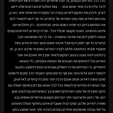
כולל בכל הפרטים הקטנים, על מנת שהאירוע יהיה מוצלח והאורחים ימשיכו
לדבר עליו הרבה אחרי שהוא נגמר… צוות המלצרים והברמנים שלנו ידאגו
לערוך ולהכין את המקום לאירוע בצורה הכי מוקפדת ומרשימה שיש. כמו כן,
גם בתום האירוע צוות נותני השירות של קייטרינג הד שף ידאגו להשאיר לכם
את המתחם בדיוק כפי שהיה כשהם הגיעו. מבחינתכם – רק תתלבשו יפה
ותיהנו מהחגיגה. מענה מקצועי שכולל הכל.. חברת קייטרינג לאירועים קטנים
אמורה לספק לכם את שירותי ההסעדה – על כל מה שמשתמע מכך.
קייטרינג הד שף יספק לכם אוכל איכותי שיוגש מתוך תפריט אירוע עשיר
ומוקפד שיבחר בהתאמה מלאה לצורכי האירוע הספציפי שלכם. כמו כן, יש
ביכולתנו לתת מענה בעיצוב המקום ולאחר שנבין יחד אתכם את אופי
האירוע נוכל להתאים את הצבעים של המפות והמפיות, כלי ההגשה
הייחודיים, זרי הפרחים ומרכזי השולחן ואם תרצו ממש להשקיע ניתן גם
להוסיף ריהוט אלטרנטיבי ואין סוף פרטים מתוך המבחר הרב שקיים לרשותנו.
ספקי משנה לאירוע אנחנו אמנם הרבה יותר מחברת קייטרינג לאירועים,
אבל אנחנו לא מתיימרים לעשות הכל לבד! אנחנו עובדים בשיתוף פעולה עם
מיטב החברות של נותני השירותים השונים וכך באפשרותנו גם להציע מגוון
רחב של ריהוט אלטרנטיבי ויתר הפרטים הקטנים והייחודיים שיוסיפו צבע
ואווירה לאירוע שלכם. ספקי הבית שעובדים איתנו בשיתוף פעולה חתומים
על חוזי עבודה שמספקים מחירים נמוכים בהרבה יותר ממה שמוצע בחוץ.