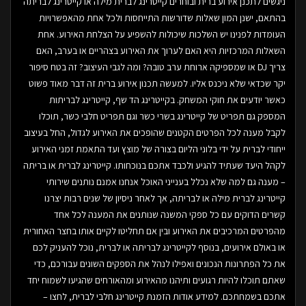
ניגשים לתכנן אירוע ברית ובוחרים קייטרינג לברית מילה או קייטרינג לבריתה
בהתאם, ישנן המון שאלות שדורשות התייחסות ולכל אחת מהאפשרויות
העומדות לפנינו יש השלכות שיכולות להשפיע על הצלחת האירוע. אחת
השאלות המרכזיות היא האם לערוך את האירוע בצהריים או בערב, האם
צריך DJ או שמספיקה ארוחת ערב טובה? ומה לגבי העיצוב? זה בטח סיפור
יקר שכדאי שלא ניכנס אליו. למעשה תכנון אירוע ברית זה דבר מאוד פשוט
כאשר יודעים את חוקי המשחק. בקייטרינג הד שף, קייטרינג לבריתות
המספק גם תפריט של קייטרינג בשרי כשר וגם תפריט חלבי כשר, תוכלו
לקבל מענה לכל הפרטים הקטנים שהופכים את האירוע לגדול, החל בעיצוב
ייחודי לברית על ידי בלוני הליום בצורה של מוצץ ועד התאמת זמני האירוע
לקהל היעד שעתיד להגיע ולכבד אתכם בנוכחותו. קייטרינג לברית או בריתה
– מענה גם למה שלא נכלל בענייני האוכל אנחנו אמנם נותנים שירותי
קייטרינג לברית מילה או לבריתה, אך לאחר ניסיון של שנים רבות יצרנו
קשרים הדוקים עם כל ספקי המשנה שנותנים את המענה לכל אחד
מהפרטים המרכיבים את האירוע ובין אם תחליטו לקיים אותו בחצר האחורית
או באולם אירועים, בנוסף לקייטרינג לבריתה או לברית, נוכל להעניק לכם
את כל הפתרונות הנכונים ואפילו לנהל את הספקים השונים עבורכם, כדי
שאתם תוכלו להיות רגועים ותיהנו מהאירוע ומהאורחים שהגיעו לשמוח יחד
אתכם בשמחתכם. למידע אודות הזמנת קייטרינג חלבי לברית, לחצו –