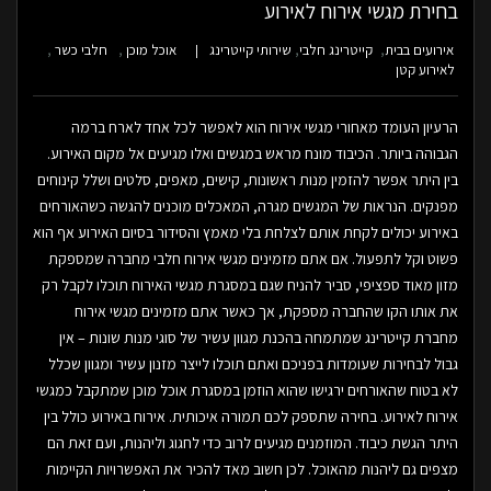
בחירת מגשי אירוח לאירוע
אירועים בבית
קייטרינג חלבי
שירותי קייטרינג
אוכל מוכן
חלבי כשר
לאירוע קטן
הרעיון העומד מאחורי מגשי אירוח הוא לאפשר לכל אחד לארח ברמה
הגבוהה ביותר. הכיבוד מונח מראש במגשים ואלו מגיעים אל מקום האירוע.
בין היתר אפשר להזמין מנות ראשונות, קישים, מאפים, סלטים ושלל קינוחים
מפנקים. הנראות של המגשים מגרה, המאכלים מוכנים להגשה כשהאורחים
באירוע יכולים לקחת אותם לצלחת בלי מאמץ והסידור בסיום האירוע אף הוא
פשוט וקל לתפעול. אם אתם מזמינים מגשי אירוח חלבי מחברה שמספקת
מזון מאוד ספציפי, סביר להניח שגם במסגרת מגשי האירוח תוכלו לקבל רק
את אותו הקו שהחברה מספקת, אך כאשר אתם מזמינים מגשי אירוח
מחברת קייטרינג שמתמחה בהכנת מגוון עשיר של סוגי מנות שונות – אין
גבול לבחירות שעומדות בפניכם ואתם תוכלו לייצר מזנון עשיר ומגוון שכלל
לא בטוח שהאורחים ירגישו שהוא הוזמן במסגרת אוכל מוכן שמתקבל כמגשי
אירוח לאירוע. בחירה שתספק לכם תמורה איכותית. אירוח באירוע כולל בין
היתר הגשת כיבוד. המוזמנים מגיעים לרוב כדי לחגוג וליהנות, ועם זאת הם
מצפים גם ליהנות מהאוכל. לכן חשוב מאד להכיר את האפשרויות הקיימות