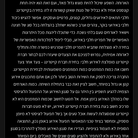
הארוחה. השפע שיכול להיות מוגש גדול מאד, ועם זאת הוא יהיה תחת
קונספט אחיד ולא כבליל של מנות שאינן קשורות זו לזו. בחירה בקייטרינג
חלבי תתאים לאירועים גדולים, קטנים, פרטיים ועסקיים. אפשר להגיש כיבוד
חלבי באירועי בוקר, צהרים וערב כשהוא ישתלב בהצלחה בכל סוג של חגיגה
וישאיר לאורחים טעם בלתי נשכח. כדי שתוכלו ליהנות מכל היתרונות
האפשריים של תפריט חלבי באירוע, מבלי ליפול למלכודות האפשריות של
בחירה לא מוצלחת שתביא לתפריט חלבי שמרגיש כפשרה זולה ותחליף
לארוחה אמיתית, נפרוש לפניכם את הצעדים שיעזרו לכם לבחור חברת
קייטרינג מומלצת לאירוע חלבי. בחירת חברת קייטרינג – צעד אחר צעד
חשבו את כמות המוזמנים כמות המוזמנים משמעותית לבחירת הקייטרינג.
החברה צריכה לספק את השירות הטוב ביותר ולכן אם אתם מתכננים אירוע
קטן או גדול במיוחד, חשוב לציין זאת כבר בתחילת השיחה. כמות האורחים
הצפויה להגיע תשפיע בין היתר גם על סגנון האירוע ועל התפעול הלוגיסטי
שלו במהלך האירוע בזמן אמת. אל תטעו לחשוב שכמות המוזמנים היא לא
מרכיב חשוב בעת בחירת חברת קייטרינג לאירוע, יש לא מעט חברות
קייטרינג שמסוגלות לעשות אוכל טעים אך בשל תפעול לוגיסטי לא מיומן
מספיק, ומחסור בציוד טכני המאפשר תפעול אירוע באופן נכון, התוצאה
הסופית לא תעמוד בציפיות. הגדירו את סגנון האירוע מומלץ להתרכז בסגנון
אחד באירוע ולא להתפזר ולהציע סוגים שונים של מאכלים. ביום המיוחד