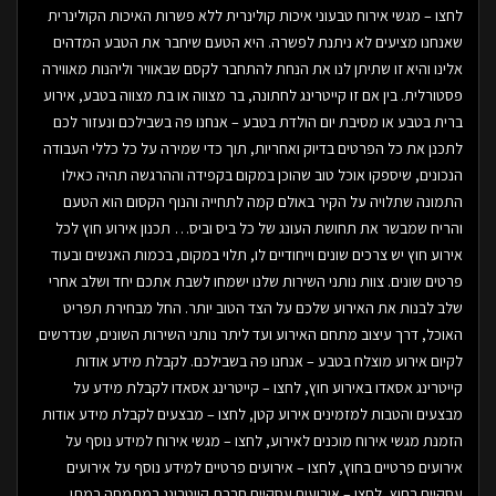
לחצו – מגשי אירוח טבעוני איכות קולינרית ללא פשרות האיכות הקולינרית
שאנחנו מציעים לא ניתנת לפשרה. היא הטעם שיחבר את הטבע המדהים
אלינו והיא זו שתיתן לנו את הנחת להתחבר לקסם שבאוויר וליהנות מאווירה
פסטורלית. בין אם זו קייטרינג לחתונה, בר מצווה או בת מצווה בטבע, אירוע
ברית בטבע או מסיבת יום הולדת בטבע – אנחנו פה בשבילכם ונעזור לכם
לתכנן את כל הפרטים בדיוק ואחריות, תוך כדי שמירה על כל כללי העבודה
הנכונים, שיספקו אוכל טוב שהוכן במקום בקפידה וההרגשה תהיה כאילו
התמונה שתלויה על הקיר באולם קמה לתחייה והנוף הקסום הוא הטעם
והריח שמבשר את תחושת העונג של כל ביס וביס… תכנון אירוע חוץ לכל
אירוע חוץ יש צרכים שונים וייחודיים לו, תלוי במקום, בכמות האנשים ובעוד
פרטים שונים. צוות נותני השירות שלנו ישמחו לשבת אתכם יחד ושלב אחרי
שלב לבנות את האירוע שלכם על הצד הטוב יותר. החל מבחירת תפריט
האוכל, דרך עיצוב מתחם האירוע ועד ליתר נותני השירות השונים, שנדרשים
לקיום אירוע מוצלח בטבע – אנחנו פה בשבילכם. לקבלת מידע אודות
קייטרינג אסאדו באירוע חוץ, לחצו – קייטרינג אסאדו לקבלת מידע על
מבצעים והטבות למזמינים אירוע קטן, לחצו – מבצעים לקבלת מידע אודות
הזמנת מגשי אירוח מוכנים לאירוע, לחצו – מגשי אירוח למידע נוסף על
אירועים פרטיים בחוץ, לחצו – אירועים פרטיים למידע נוסף על אירועים
עסקיים בחוץ, לחצו – אירועים עסקיים חברת קייטרינג במתמחה במתן