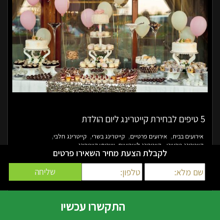
5 טיפים לבחירת קייטרינג ליום הולדת
אירועים בבית
אירועים פרטיים
קייטרינג בשרי
קייטרינג חלבי
קייטרינג טבעוני
קייטרינג לאירועים
שירותי קייטרינג
לקבלת הצעת מחיר השאירו פרטים
ימי ההולדת – בכל גיל – הפכו בשנים האחרונות לאירועים מושקעים מאוד,
וטוב שכך. היום שבו נולדנו הוא הזדמנות מצוינת להודות על כל מה שקיבלנו,
להעריך את מה שיש לנו ולחגוג עם אנשים שאנחנו אוהבים. באופן טבעי אחד
התקשרו עכשיו
הגורמים המשפיעים ביותר על ההנאה מהאירוע הוא האוכל. על-מנת לוודא
שכל מי שיגיע למסיבה יזכה לחוויה קולינרית מענגת, חשוב לבחור נכון את