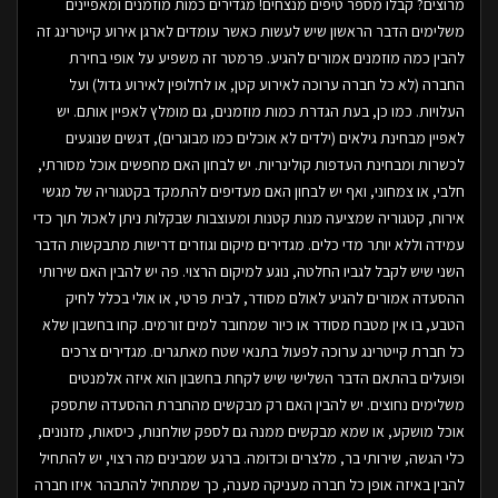
מרוצים? קבלו מספר טיפים מנצחים! מגדירים כמות מוזמנים ומאפיינים
משלימים הדבר הראשון שיש לעשות כאשר עומדים לארגן אירוע קייטרינג זה
להבין כמה מוזמנים אמורים להגיע. פרמטר זה משפיע על אופי בחירת
החברה (לא כל חברה ערוכה לאירוע קטן, או לחלופין לאירוע גדול) ועל
העלויות. כמו כן, בעת הגדרת כמות מוזמנים, גם מומלץ לאפיין אותם. יש
לאפיין מבחינת גילאים (ילדים לא אוכלים כמו מבוגרים), דגשים שנוגעים
לכשרות ומבחינת העדפות קולינריות. יש לבחון האם מחפשים אוכל מסורתי,
חלבי, או צמחוני, ואף יש לבחון האם מעדיפים להתמקד בקטגוריה של מגשי
אירוח, קטגוריה שמציעה מנות קטנות ומעוצבות שבקלות ניתן לאכול תוך כדי
עמידה וללא יותר מדי כלים. מגדירים מיקום וגוזרים דרישות מתבקשות הדבר
השני שיש לקבל לגביו החלטה, נוגע למיקום הרצוי. פה יש להבין האם שירותי
ההסעדה אמורים להגיע לאולם מסודר, לבית פרטי, או אולי בכלל לחיק
הטבע, בו אין מטבח מסודר או כיור שמחובר למים זורמים. קחו בחשבון שלא
כל חברת קייטרינג ערוכה לפעול בתנאי שטח מאתגרים. מגדירים צרכים
ופועלים בהתאם הדבר השלישי שיש לקחת בחשבון הוא איזה אלמנטים
משלימים נחוצים. יש להבין האם רק מבקשים מהחברת ההסעדה שתספק
אוכל מושקע, או שמא מבקשים ממנה גם לספק שולחנות, כיסאות, מזנונים,
כלי הגשה, שירותי בר, מלצרים וכדומה. ברגע שמבינים מה רצוי, יש להתחיל
להבין באיזה אופן כל חברה מעניקה מענה, כך שמתחיל להתבהר איזו חברה