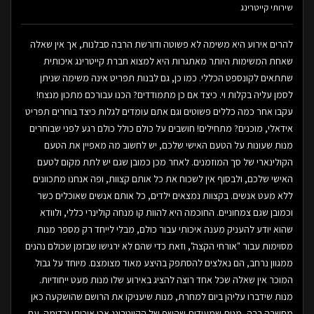
שירותי קייטרינג
להרים אירוע היא משימה לא פשוטה ודורשת הרבה סבלנות, אך אין שאלה
שאחת המשימות היותר מאתגרות היא למצוא חברת קייטרינג איכותית
שתתאים לקונספט הכללי. כמו כן, גם לבנות תפריט אינה משימה שניתן
לסמן עליה בקלות וי. כיצד אם כן מתמודדים? הכנו עבורכם מתכון מנצח!
עקבו אחר כמה כללים פשוטים וגם אתם עומדים לגלות כיצד בוחרים תפריט
אידאלי, מוכנים? מתחילים! חושבים על כולם כולל כולם רגע לפני שבוחרים
מנות שעונות על הטעם האישי שלכם, יש לחשוב מה מאפיין את הטעם
הקולינארי של סך המוזמנים. לאחר מכן כמובן שגם יש לתת מקום לטעם
האישי שלכם, ולבסוף אין לשכוח את כל אותם קצוות, ופה אנחנו מתכוונים
ללא מעט אנשים. בקצוות נמצאים ילדים, כל אותם אנשים שאוכלים כשר
וכמובן שגם צמחוניים. החוכמה היא להוות קו מנחה קולינרי כללי, ולוודא
שהוא יודע להעניק מענה איכותי עבור כולם, מבלי לייחד רק מספר מנות
מסוימות עבור "אורחי הקצה", וזאת כדי שהם לא ירגישו שבזמן שכולם נהנים
ממגוון נרחב, הם נאלצים להסתפק בהיצע מאוד מצומצם. מיוחד על גבול
המוכר אין שאלה שכל אחד רוצה להציג באירוע שלו מנות מעט ייחודיות.
מנות שידברו עליהן ביום למחרת, מנות שיעניקו את הרושם שהושקעה כאן
מחשבה רבה, מנות שמעידות שהשף של הקייטרינג אכן איכותי וכדומה. עם