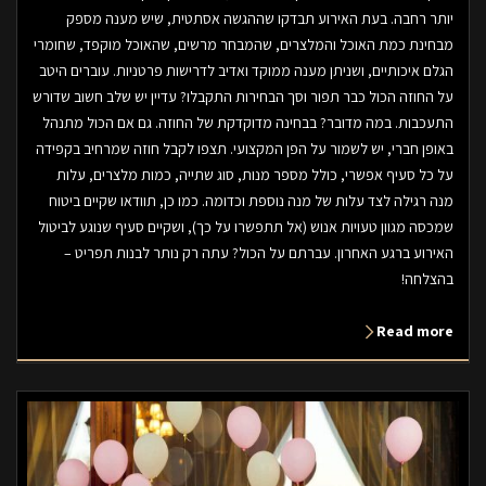
יותר רחבה. בעת האירוע תבדקו שההגשה אסתטית, שיש מענה מספק
מבחינת כמת האוכל והמלצרים, שהמבחר מרשים, שהאוכל מוקפד, שחומרי
הגלם איכותיים, ושניתן מענה ממוקד ואדיב לדרישות פרטניות. עוברים היטב
על החוזה הכול כבר תפור וסך הבחירות התקבלו? עדיין יש שלב חשוב שדורש
התעכבות. במה מדובר? בבחינה מדוקדקת של החוזה. גם אם הכול מתנהל
באופן חברי, יש לשמור על הפן המקצועי. תצפו לקבל חוזה שמרחיב בקפידה
על כל סעיף אפשרי, כולל מספר מנות, סוג שתייה, כמות מלצרים, עלות
מנה רגילה לצד עלות של מנה נוספת וכדומה. כמו כן, תוודאו שקיים ביטוח
שמכסה מגוון טעויות אנוש (אל תתפשרו על כך), ושקיים סעיף שנוגע לביטול
האירוע ברגע האחרון. עברתם על הכול? עתה רק נותר לבנות תפריט –
בהצלחה!
Read more