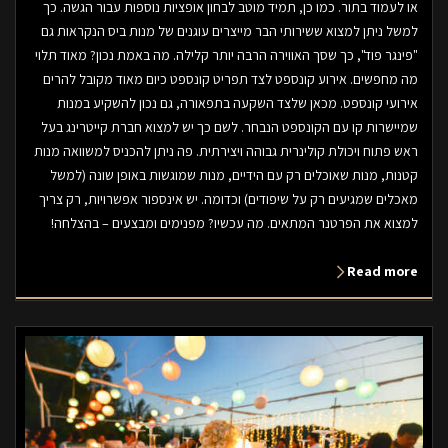
או לעמוד בתור. כמו כן, תמיד מוטב לבחון אופציות נוספות עבור הגשה. כך
למשל ניתן למצוא ששירותי הבר מייצרים עוגנים של מנות ביס הנקראות גם
"פינגר פוד", כך שסך האווירה הרבה יותר קלילה. מה באמת נכון? מאוד תלוי
מה מחפשים. אירוע קונספט לצד תפריט קונספט כיום מאוד מקובל להרים
אירועי קונספט. מכאן שלצד השקעה בתפאורה, גם נכון להשקיע במנות
שמיישרות קו עם הקונספט הנבחר. לשם כך יש למצוא חברת קייטרינג בעל
ראש פתוח ויכולת קולינרית גבוהה ויצירתית. פה ניתן להכניס למשוואה מנות
קטנות, מנות שאוכלים רק עם הידיים, מנות שמוגשות באופן שונה (למשל
מאכלים שמגיעים רק על שיפודים) וכדומה. יש אינספור אפשרויות, רק צריך
למצוא את הפרטנר המתאים. מה עכשיו? מפנימים ומבצעים – בהצלחה!
Read more