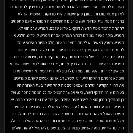
זאת, יש לקחת בחשבון שעם כל הכבוד למנות מיוחדות, גם צריך לתת מקום
לאותן מנות מוכרות. כמובן שהן חייבות להיות מדויקות וטעימות, אך לא
בהכרח מפתיעות. מדוע? אנשים רבים מחפשים את המוכר – אינם מחפשים
להתחיל להכיר מנות חדשות דווקא באירוע שלכם. תפריט ערב הוא לא
תפריט בוקר כאשר עומדים לבחור תפריט אם זה תפריט קייטרינג חלבי, או
תפריט בשרי, ראשית יש לקחת בחשבון באיזה חלק מהיום האירוע עומד
להתקיים. אירוע בוקר צריך לכלול הרבה יותר מנות קלילות ואם ניתן גם
צבעוניות, לצד ריבוי של סלטים ומשחק עם מתוקים. מנגד, אירוע ערב בונה
תפריט הרבה יותר כבד. גם פה צריך מבחר, אם כי באופן לגמרי שונה. את מי
מביאים לארוחת הטעימות עומדים להגיע לארוחת טעימות? ראשית תיהנו
ואם לא נהניתם החליפו קייטרינג. שנית, תבואו עם אנשים שאתם מעריכים
את החייך הקולינרי שלהם ושמאפיינים את קהל היעד. בעת הארוחה היו
בטוחים שיהיו חילוקי דעות, כי אי אפשר להכניס את כל המנות לתפריט, ועל
כן התהליך הנכון הוא כן לייצר שפה אחידה, אך יחד עם זאת לייצר מבחר. יש
תפריט – מה עם אופי ההגשה? עוד החלטה שיש לקבל היא כיצד האורחים
מגיעים לאוכל שלהם. האם בוחרים באופציה של בופה בה ניתן להתהלך בין
שלל מנות ופשוט לבחור – כיף גדול. או שמא בוחרים בהגשה לשולחן, כי חלק
גדול מהאורחים נוגע לאנשים מבוגרים שאינם ששים להתחיל לעשות טיולים