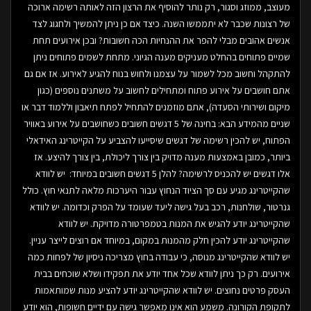
מעוצב, ממוזג וסגור, רק נותר להוסיף את הרצון הזה לאותה רשימה ארוכה
של רצונות שכבר לא יתממשו השנה. כיצד אם כן ניתן להמשיך ולחגוג לצד
אנשים אהובים מבלי להפר את ההנחיות הכה חשובות? ובכן אירועים תחת
שמיים פתוחים בהחלט מעניקים מענה הגיוני. מתחת לשמים פתוחים ניתן
להתקהל וחשוב מכל לשמור על עצמנו ולחוש בנוח להגיע לאירוע. אז אם גם
אתם חושבים על אירוע פתוח ומתחילים לחשוב על משתנים נוספים (כגון
מיקום ושירותי הסעדה), אתם מוזמנים להתחיל לפתח תיאבון וללמוד דבר או
שניים מהמידע הבא: בחינה של 5 דגשים חשובים כשחושבים על אירוע באוויר
הפתוח, יש להכין רשימה של דגשים שיסייעו להצביע על הקייטרינג האידאלי
ביותר, כמובן באמצעות מענה מדויק בין צורך ליכולת, בין צורך להיצע. אז
אלו דגשים יש להכניס לרשימה? להלן 5 דגשים חשובים במיוחד: יש לוודא
שהקייטרינג מגיע עם סך הציוד הנחוץ עבור היערכות מלאה לתנאי חוץ. כולל
גנרטור, שולחנות, רכב בעל גישה ליעד שעומד על הפרק וכדומה. יש לוודא
שהקייטרינג יודע להגיש את המנות בטמפרטורה מדויקת. יש לוודא
שהקייטרינג יודע להכין חלק מהמנות במקום, במיוחד אם רוצים לייצר עניין.
יש לוודא שהקייטרינג מנוסה, כי עבודה בחוץ מצריכה ניסיון של לפחות כמה
אירועים. רק כך ניתן לוודא שכל אחד יודע את תפקידו ושלא שוכחים בבית
העסק פרטים נחוצים. יש לוודא שהקייטרינג יודע להציע מנות שמותאמות
לתקופת הקורונה. משמע הוא אינו מאפשר גישה עם ידיים חשופות, הוא יודע