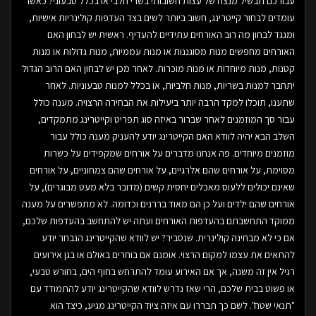
עבורכם תבשיל מנצח של עצות חשובות! בשרי חלבי או בכלל טבעוני? כאשר
עומדים לבחור קייטרינג, חשוב ביותר לשים בצד העדפות קולינריות אישיות,
ומנגד לבחון מה רוב האורחים עתידיים להעדיף. ראשית יש לבחון האם
האורחים מחפשים מנות מסוגננות או מנות עממיות, מנות גדולות או מנות
קטנות, מנות מיוחדות או מנות מוכרות. לאחר מכן יש לבחון האם הרוב הגדול
יתחבר למנות בשריות, מנות חלביות, או בכלל למנות טבעוניות. לאחר
שתענו, תוכלו למקד הרבה יותר ביעילות את הבחירה הרצויה. מענה כולל
עבור סך המוזמנים לאחר שברור באיזה סוג תפריט וקייטרינג מתמקדים,
השלב הבא יהיה לוודא האם הקייטרינג יודע להעניק מענה כולל עבור
מוזמנים מיוחדים. פה אנחנו מדברים על אורחים שמקפידים על כשרות
מסוימת, על אורחים שהם אלרגיים, על אורחים שהם צמחוניים, על אורחים
שאינם יכולים ללעוס מאכלים יחסית קשים (מדובר בלא מעט מבוגרים), על
אורחים שהם ילדים ועל כן הם מאוד בררנים וכדומה. לא מתפשרים על מענה
ממוקד התחשבתם בהעדפות האורחים ועתה יש להתחשב בהעדפות שלכם,
אם כי לא מבחינה קולינרית. שנסביר? יש לוודא שהקייטרינג הנבחר יודע
להתאים את עצמו למקום הרצוי. אומנם אם בוחרים באולם או בגן אירועים
רגיל אין זה משנה, אך אם האירוע עומד להתרחש בחוף הים, בחורש טבעי,
או פשוט בבית שלכם, הרי שאז נדרש לוודא שהקייטרינג יודע להתמודד עם
"תנאי שטח". לשם כך תבררו עם איזה ציוד הקייטרינג מגיע, כיצד הוא