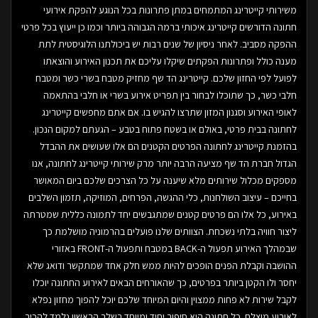
משירותי קייטרינג המתמחים במתן פתרונות בכל הנוגע להפקת אירועי
חתונה הדורשים קייטרינג איכותי ברמה הגבוהה ביותר וכמו כן ייעוץ בכל פרטי
ההפקה מסביב. לאחר ניסיון של שנים רבות יש ביכולתנו הלוגיסטית לתת
מענה כולל ופתרונות הפקתים שיקלו עליכם את תכנון האירוע והוצאתו
לפועל לפי החזון שלכם. קייטרינג הד שף מחזיק מטבח בשרי כשר ומטבח
חלבי כשר, כך שתוכלו לבחור בין תפריט אירוע בשרי או חלבי בהתאמה
לאופי האירוע וסגנון המזון שתרצו להגיש בו. אם אתם מחפשים קייטרינג
לחתונה בבית פרטי, באולם או בשטח פתוח בטבע – הגעתם למקום הנכון.
בהזמנת קייטרינג לחתונה הפרטים הקטנים הם אלו שעושים את ההבדל
הגדול חברת הד שף מציעה הרבה יותר מרק שירותי קייטרינג לחתונה, אנו
מספקים מכלול שירותים מלא שיענה על כל הצרכים שלכם ביום המאושר
בחייכם – עיצוב השולחנות, כלי ההגשה, הפרחים, המוזיקה, תזמון השלבים
באירוע, כל אלו הם פרטים קטנים שמתגבשים יחד לתמונה כללית שמטרתה
ליצור חוויה בלתי נשכחת. הצוותים שלנו פועלים בהרמוניה מושלמת כך
שבמהלך האירוע תפעול ה-BACK במטבח ותפעול ה-FRONT באזורי
ההושבה וקבלת הפנים הופכים להיות ממש חלק אחד שמתקשר ודואג שלא
יחסר ולו הקטן ביותר בפרטים, כך שהאורחים הבאים לאירוע החתונה יוכלו
לקבל שירות לא פחות ממצוין והיום המיוחד שלכם יוכל להפוך מחזון נפלא
לאירוע מוצלח. כל חתונה היא סיפור יחיד ומיוחד בשלב הראשון נלמד להכיר