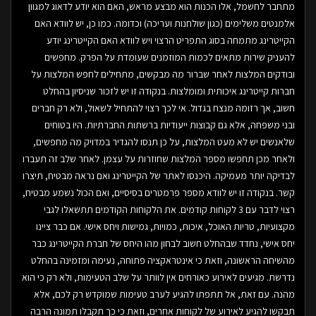
מתחבר לחשמל, אלו הכנות הוא מבצע מראש, האם הוא יודע לדאוג למגוון
אלמנטים משלימים (כגון שולחנות ועריכה) וכדומה. כמו כן, יש לוודא האם
הקייטרינג מתמחה בסוג התפריט הרצוי ויש לוודא האם הקייטרינג יודע
להעניק שירות מתאים לכמות המוזמנים שעומדת על הפרק. מחפשים
ובודקים המלצות לאחר שברור מה מבקשים, מתחילים לחפש המלצות על
חברות קייטרינג איכותית ומומלצות. בנקודה זו יש לזכור שניסיון בהחלט
חשוב, אך רזומה מנצח בגדול. אי לכך רצוי להתחיל לשאול, ולא רק חברים
ובני משפחה, אלא גם קבוצות ייעודיות ברשתות החברתיות. היו בטוחים
שלאנשים יש לא מעט המלצות, על כן תנסו להגדיר במדויק מה מחפשים,
ולאחר מכן תחפשו מספר המלצות שחוזרות על עצמן. לאחר שלב זה תעברו
לבדיקה יותר מעמיקה. היכנסו לאתר של הקייטרינג ואם נראה מבטיח, תיצרו
קשר. בנקודה זו יש לוודא מספר פרמטרים בסיסיים, ואם הכול נשמע מבטיח,
רצוי לדבר עם 3 לקוחות קודמים. את הלקוחות הקודמים תתשאלו לגבי
מקצועיות, טריות האוכל, איכות, כמויות, גמישות ויחס אישי. אם כבר ציינו
יחס אישי, נחדד שבהחלט חשוב לבחון מהו היחס של חברת הקייטרינג כבר
מהשיחה הראשונה, וזאת כי אינטראקציה פתוחה, נעימה ומזמינה בהחלט
נדרשת. מגיעים לאירוע כאורחים אין לוותר על שלב הטעימות, ולא רק כי הוא
מהנה. עם זאת, אל תתפתו להגיע לערב טעימות שמוקדש רק לכם, אלא
תבקשו להגיע לאירוע של לקוחות אחרים, וזאת כי כך תקבלו תמונה הרבה