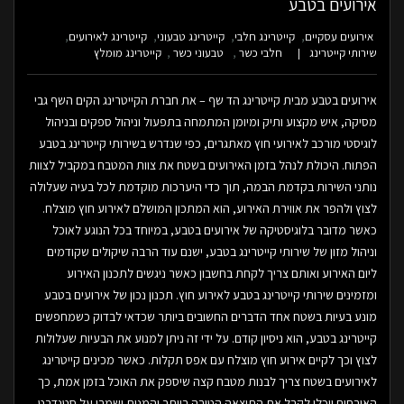
אירועים בטבע
אירועים עסקיים
קייטרינג חלבי
קייטרינג טבעוני
קייטרינג לאירועים
שירותי קייטרינג
חלבי כשר
טבעוני כשר
קייטרינג מומלץ
אירועים בטבע מבית קייטרינג הד שף – את חברת הקייטרינג הקים השף גבי
מסיקה, איש מקצוע ותיק ומיומן המתמחה בתפעול וניהול ספקים ובניהול
לוגיסטי מורכב לאירועי חוץ מאתגרים, כפי שנדרש בשירותי קייטרינג בטבע
הפתוח. היכולת לנהל בזמן האירועים בשטח את צוות המטבח במקביל לצוות
נותני השירות בקדמת הבמה, תוך כדי היערכות מוקדמת לכל בעיה שעלולה
לצוץ ולהפר את אווירת האירוע, הוא המתכון המושלם לאירוע חוץ מוצלח.
כאשר מדובר בלוגיסטיקה של אירועים בטבע, במיוחד בכל הנוגע לאוכל
וניהול מזון של שירותי קייטרינג בטבע, ישנם עוד הרבה שיקולים שקודמים
ליום האירוע ואותם צריך לקחת בחשבון כאשר ניגשים לתכנון האירוע
ומזמינים שירותי קייטרינג בטבע לאירוע חוץ. תכנון נכון של אירועים בטבע
מונע בעיות בשטח אחד הדברים החשובים ביותר שכדאי לבדוק כשמחפשים
קייטרינג בטבע, הוא ניסיון קודם. על ידי זה ניתן למנוע את הבעיות שעלולות
לצוץ וכך לקיים אירוע חוץ מוצלח עם אפס תקלות. כאשר מכינים קייטרינג
לאירועים בשטח צריך לבנות מטבח קצה שיספק את האוכל בזמן אמת, כך
האורחים יוכלו לקבל את התוצאה הטובה ביותר והמנות ישמרו על סטנדרט