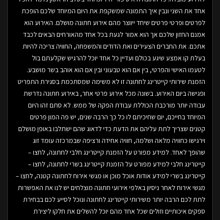
אחד את השני ונבין איך התמונה שמשקפת את היום המיוחד שלכם הופכת
לפרטים ופרטי פרטים שיחד ייווצר מהם אירוע חתונה מושלם. האירוע הוא
אמנם החזון שלכם אך הוא אמור לגעת בכל אחד מהאורחים הבאים לכבד
אתכם. את החברים הצעירים ואת הדודים והמשפחה, החוויה צריכה להיות
בעלת קו אמצע שיגע בכולם ועדיין כל אחד יוכל להרגיש שקלעתם בול
לטעמו האישי והפרטי, בין אם הוא טבעוני ובין אם הוא אוהב בשר מושבע.
הזמנת שירותי קייטרינג לחתונה זו לא משימה שמסתכמת בסגירת התפריט
ופגישה ביום האירוע. בשונה מכל אירוע פרטי אחר, באירוע חתונה נדרשת
עבודה יותר מורכבת הכוללת עבודת הפקה של ממש. לא סתם זהו היום
המיוחד בחייכם, יום שחיכיתם לו כל כך הרבה שנים, יש פה המון פרטים
קטנים שצריך לתת עליהם את הדעת כדי לדאוג שהם ישתלבו באופן מושלם
וירגישו כחוויה מלאה ושלמה, חוויה אחידה ורציפה שבמרכזה עומד זוג
שהופך לאחד. למידע מפורט על הזמנת קייטרינג חלבי לחתונה, לחצו –
קייטרינג חלבי למידע מפורט על הזמנת קייטרינג בשרי לחתונה, לחצו –
קייטרינג בשרי למידע אודות אוכל מוכן או מגשי אירוח לחתונה קטנה, לחצו –
מגשי אירוח לאחר ניסיון באלפי אירועי חתונה מוצלחים יש לנו את האפשרות
לתת לכם הרבה יותר משירותי קייטרינג לחתונה ונוכל לסייע לכם בבחירת
ספקים איכותיים וזולים שכל אחד מהם יוכל להשלים את חלקו ליצירת