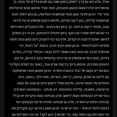
אוכל, אלא הוא גם צריך לשחק באופן שונה עם סוגים וגדלים של מנות, כך
שהאורחים יוכלו לטעום ממגוון מטעמים, וזאת מבלי שיחושו שהם מתמלאים
מהר מדי. מכאן שלצד מגוון מנות שנחשבות ממלאות, גם נהוג לשלב מנות
שנחשבות קלילות, כגון ירקות קלויים, סלטים ירוקים שמשלבים את פירות
עונה, שיפודי ירקות וכדומה. קר בחוץ חם בפנים – אלו המאכלים החורפיים!
כדי שהאורחים ישאירו את הקור בחוץ ויתחילו להתחמם, אין זה רק מספיק
למשוך אותם לרחבת הריקודים, אלא גם רצוי להעניק להם מגוון מנות חמות
שיסייעו להם להפשיר. מכאן שאם הקיץ מככב במנות "על האש", הרי
שהחורף מככב עם מנות מעט שונות. להלן הצצה: תבשילי קדירה, בשרים
צלויים, מנות בשרים שמשלבים מרינדות קלאסיות (כגון יין אדום), מרקים
כתומים וסמיכים, שימוש נרחב בירקות שורש ועוד, כאשר גם לעולם הקולינרי
הטבעוני יש מקום של כבוד במטבח החורפי. מכאן שמגוון מנות שמשחקות
עם דלעת ערמונים, קינואה, כרישה, פטריות, אגוזי מלך, בטטה, זנים
מיוחדים של תפוחי אדמה, סלקים ושלל ירוקים מייצרים שפע של מנות
מרשימות, מושכות, קלילות ומחממות. לא שכחנו – המשמעות החורפית
בטריטוריית הקינוחים! טעות לחשוב שרק מבחינת מנות עיקריות יש הבדל
מבחינת התפריט החורפי, אלא גם מבחינת שתייה חריפה וקינוחים ראוי
לצפות לתפריט אחר – תפריט חורפי. מכאן שאם באירועי קיץ מקבלים את
פני האורחים עם כוסות קווה, הרי שבחורף נהוג לקבל את פני האורחים עם