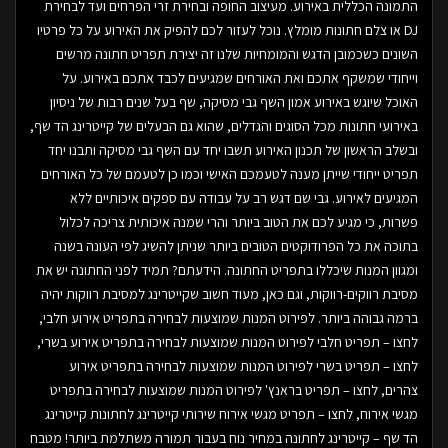
התמונה הכללית באירוע. מעיצוב החופה ובחירת זרי הפרחים ועד לבחירת
DJ או צלם חתונות מומלץ. נוכל לעזור לכם להפיק את האירוע על כל פרטיו
השונים כשכמובן הדגש והמומחיות שלנו זה יצירת תפריט חתונה מרשים
וייחודי שמשקף אתכם ואת האורחים שמגיעים לכבד אתכם באירוע. על
האוכל שיוגש באירוע אמון השף גבי מסיקה, שף בעל שנים רבות של ניסיון
באירועי חתונות מכל הסוגים והגדלים, שהוא גם הבעלים של קייטרינג הד שף,
ובשלב הראשון של תכנון האירוע תשבו יחד עם השף גבי מסיקה ותבנו יחד
תפריט ייחודי שייתן מענה לטעמכם האישי וכמו כן לטעמם של כל האורחים
המגיעים לאירוע. גבי שם דגש רב על עבודה עם ספקים איכותיים ללא
פשרות, כי מגיע לכם את הטוב ביותר והרי שמנה איכותית צריכה לכלול
בתוכה את כל הפרודוקטים הטובים ביותר שניתן להשיג לפי העונה בשנה
ומגוון המנות שיכללו בתפריט החתונה. הידעתם? תמיד לפני החתונה יש את
מסיבת רווקים-רווקות, וגם כאן, מעוד חשוב שקייטרינג למסיבת רווקות יהיה
ברמה גבוהה ביותר. לפירוט המנות שמוצעות לבחירה בתפריט אירוע חלבי,
לחצו – תפריט חלבי לפירוט המנות שמוצעות לבחירה בתפריט אירוע בשרי,
לחצו – תפריט בשרי לפירוט המנות שמוצעות לבחירה בתפריט אירוע
צהרים, לחצו – תפריט בראנץ' לפירוט המנות שמוצעות לבחירה בתפריט
מגשי אירוח, לחצו – תפריט מגשי אירוח שירותי קייטרינג לחתונות קייטרינג
הד שף – קייטרינג לחתונה במחיר נוח בעבור תמורה משתלמת ביותר! מטבח