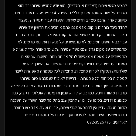
להציע מגשי אירוח (בשריים או חלביים), הוא יודע להציע שירותי בר והוא
מקפיד על צוות ששומר על סך כללי ההיגיינה. 4 טיפים יעילים עבור בחירת
מיקום לאחר שהבנו כיצד בוחרים שירותי הסעדה עבור תנאי חוץ, נעצור
לחדד כיצד בוחרים מיקום. אז אם גם אתם אוהבים את הרעיון של אירוע
באוויר הפתוח, רק נותר למצוא את המיקום האידאלי ביותר, וגם פה הכנו
עבורכם 4 טיפים חשובים: לא מתפשרים על נגישות ועל נוף מרשים. לא
מתפשרים על מקום גדול שמאפשר שמירה של 2 מ' מאורח אחד לשני. לא
מתפשרים על משטח שמאפשר לנהל ארוחה נוחה. משטח ישר שאינו
מאתגר עם שיפועים. רוצים קונספט ייחודי שמייתר את הצורך להביא
שולחנות? תשקלו לפרוס מחצלות. מחצלת לכל משפחה מאפשרת לייצר
קפסולות בטוחות. ללא פשרות – דרישה לאיכות שנסכם?! כיום שירותי
קייטרינג הד שף מוערכים יותר מתמיד כיוון שמדובר בתקופה שבה כל יציאה
מהבית מהווה חגיגה. כמו כן, יש לוודא סגנון והתאמה לאוכלוסיות קצה, כגון
טבעונים וילדים. בסופו של יום יש להבין שגם בתקופה שבה האורז של השכנה
מהווה חגיגה, עדיין אין להתפשר לגבי איכות, טריות וטעם. אז תצאו החוצה,
תחגגו ושיהיה טעים ושמח. למידע נוסף ופרטים על הזמנת קייטרינג
לאירועים: 072-3926778