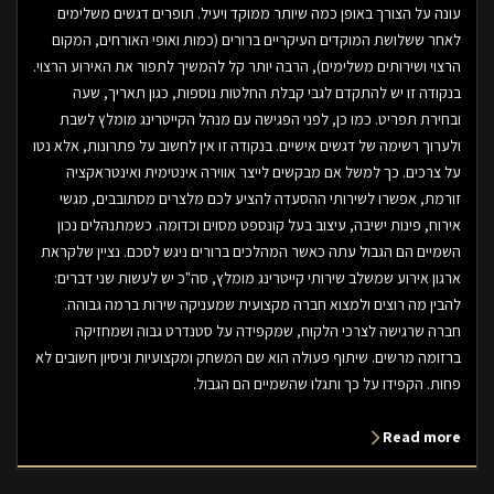
עונה על הצורך באופן כמה שיותר ממוקד ויעיל. תופרים דגשים משלימים
לאחר ששלושת המוקדים העיקריים ברורים (כמות ואופי האורחים, המקום
הרצוי ושירותים משלימים), הרבה יותר קל להמשיך לתפור את האירוע הרצוי.
בנקודה זו יש להתקדם לגבי קבלת החלטות נוספות, כגון תאריך, שעה
ובחירת תפריט. כמו כן, לפני הפגישה עם מנהל הקייטרינג מומלץ לשבת
ולערוך רשימה של דגשים אישיים. בנקודה זו אין לחשוב על פתרונות, אלא נטו
על צרכים. כך למשל אם מבקשים לייצר אווירה אינטימית ואינטראקציה
זורמת, אפשרו לשירותי ההסעדה להציע לכם מלצרים מסתובבים, מגשי
אירוח, פינות ישיבה, עיצוב בעל קונספט מסוים וכדומה. כשמתנהלים נכון
השמיים הם הגבול עתה כאשר המהלכים ברורים ניגש לסכם. נציין שלקראת
ארגון אירוע שמשלב שירותי קייטרינג מומלץ, סה"כ יש לעשות שני דברים:
להבין מה רוצים ולמצוא חברה מקצועית שמעניקה שירות ברמה גבוהה.
חברה שרגישה לצרכי הלקוח, שמקפידה על סטנדרט גבוה ושמחזיקה
ברזומה מרשים. שיתוף פעולה הוא שם המשחק ומקצועיות וניסיון חשובים לא
פחות. הקפידו על כך ותגלו שהשמיים הם הגבול.
Read more