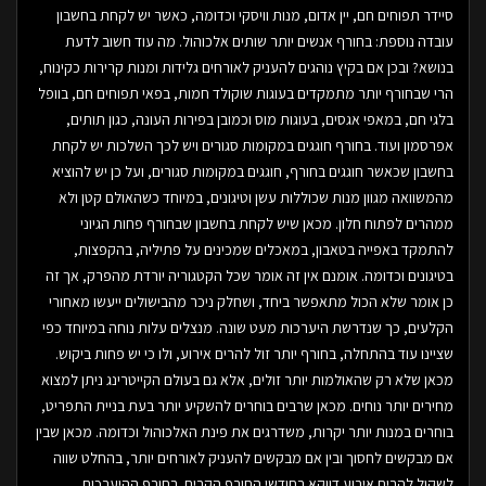
סיידר תפוחים חם, יין אדום, מנות וויסקי וכדומה, כאשר יש לקחת בחשבון
עובדה נוספת: בחורף אנשים יותר שותים אלכוהול. מה עוד חשוב לדעת
בנושא? ובכן אם בקיץ נוהגים להעניק לאורחים גלידות ומנות קרירות כקינוח,
הרי שבחורף יותר מתמקדים בעוגות שוקולד חמות, בפאי תפוחים חם, בוופל
בלגי חם, במאפי אגסים, בעוגות מוס וכמובן בפירות העונה, כגון תותים,
אפרסמון ועוד. בחורף חוגגים במקומות סגורים ויש לכך השלכות יש לקחת
בחשבון שכאשר חוגגים בחורף, חוגגים במקומות סגורים, ועל כן יש להוציא
מהמשוואה מגוון מנות שכוללות עשן וטיגונים, במיוחד כשהאולם קטן ולא
ממהרים לפתוח חלון. מכאן שיש לקחת בחשבון שבחורף פחות הגיוני
להתמקד באפייה בטאבון, במאכלים שמכינים על פתיליה, בהקפצות,
בטיגונים וכדומה. אומנם אין זה אומר שכל הקטגוריה יורדת מהפרק, אך זה
כן אומר שלא הכול מתאפשר ביחד, ושחלק ניכר מהבישולים ייעשו מאחורי
הקלעים, כך שנדרשת היערכות מעט שונה. מנצלים עלות נוחה במיוחד כפי
שציינו עוד בהתחלה, בחורף יותר זול להרים אירוע, ולו כי יש פחות ביקוש.
מכאן שלא רק שהאולמות יותר זולים, אלא גם בעולם הקייטרינג ניתן למצוא
מחירים יותר נוחים. מכאן שרבים בוחרים להשקיע יותר בעת בניית התפריט,
בוחרים במנות יותר יקרות, משדרגים את פינת האלכוהול וכדומה. מכאן שבין
אם מבקשים לחסוך ובין אם מבקשים להעניק לאורחים יותר, בהחלט שווה
לשקול להרים אירוע דווקא בחודשי החורף הקרים. בחורף ההיערכות