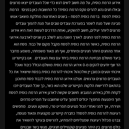
אירוע הרמת כוסית, על מה חשוב לשים דגש כדי שכל העובדים ייצאו מרוצים
ובאלו חגים נהוג להרים טקס הרמת כוסית? כל התשובות כאן בפנים! הרמת
כוסית לפסח ברמת כוסית לפסח – בשנים האחרונות מחלקת משאבי אנוש
מבינה שעל מנת לשמר במערכת עובדים טובים ועל מנת להפוך עובדים
מרוצים ליותר יעילים, חשוב להשקיע, ואחת הדרכים לעשות זאת היא אירוע
הרמת כוסית לפני החגים. לאורך השנה נהוג לשלב בין שניים לארבעה אירועי
הרמת כוסית, כאשר הרמת כוסית לפסח מקבל מקום של כבוד. פסח הוא
אחד מהחגים היותר חגיגיים ומיוחדים, ואף חג מאוד משפחתי, משמע מדובר
ביעד מושלם מבחינת הרמת כוסית ביחד עם צוות העובדים. אנו בקייטרינג
הד שף יודעים להקים מ-0 אירוע הרמת כוסית מושלם הכולל כיבוד ואוכל
איכותי וטעים וכמובן יין ואלכוהול איכותי להרמת כוסית בפסח שישאיר את כל
העובדים מרוצים ונרגשים. אצלנו אירוע הרמת כוסית לכבוד פסח מתוכנן
בהתאם לדרישות הלקוח. הקייטרינג שלנו הוא כשר, כך שכל העובדים יזכו
לקחת חלק באירוע המגבש. חושבים שקשה לארגן אירוע הרמת כוסית לפסח
תוך הימנעות מחמץ? יכולים לסמוך עלינו שחשבנו על תפריט מדהים
ויצירתי, אך לפני ואחרי הכול מציעים תפריט טרי, מושקע וטעים. מחפשים
רעיונות להרמת כוסית לפסח? כחברת קייטרינג מקצועית ומאוד מנוסה,
צברנו מכלול רעיונות שמצליחים להפתיע, להרשים ובעיקר להשאיר את
כולם מרוצים. בין היתר מציעים קוקטיילים חגיגיים, מגשי בשר שבנויים