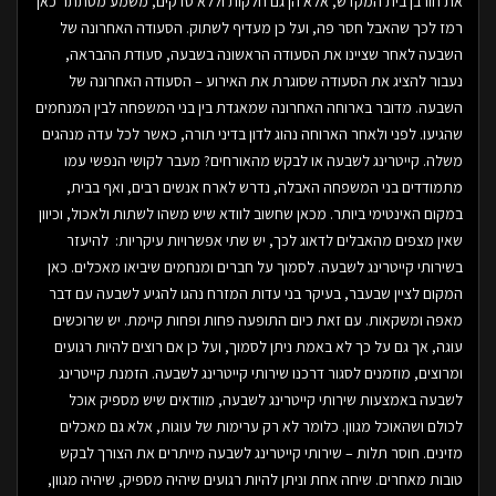
את חורבן בית המקדש, אלא הן גם חלקות וללא סדקים, משמע מסתתר כאן
רמז לכך שהאבל חסר פה, ועל כן מעדיף לשתוק. הסעודה האחרונה של
השבעה לאחר שציינו את הסעודה הראשונה בשבעה, סעודת ההבראה,
נעבור להציג את הסעודה שסוגרת את האירוע – הסעודה האחרונה של
השבעה. מדובר בארוחה האחרונה שמאגדת בין בני המשפחה לבין המנחמים
שהגיעו. לפני ולאחר הארוחה נהוג לדון בדיני תורה, כאשר לכל עדה מנהגים
משלה. קייטרינג לשבעה או לבקש מהאורחים? מעבר לקושי הנפשי עמו
מתמודדים בני המשפחה האבלה, נדרש לארח אנשים רבים, ואף בבית,
במקום האינטימי ביותר. מכאן שחשוב לוודא שיש משהו לשתות ולאכול, וכיוון
שאין מצפים מהאבלים לדאוג לכך, יש שתי אפשרויות עיקריות: להיעזר
בשירותי קייטרינג לשבעה. לסמוך על חברים ומנחמים שיביאו מאכלים. כאן
המקום לציין שבעבר, בעיקר בני עדות המזרח נהגו להגיע לשבעה עם דבר
מאפה ומשקאות. עם זאת כיום התופעה פחות ופחות קיימת. יש שרוכשים
עוגה, אך גם על כך לא באמת ניתן לסמוך, ועל כן אם רוצים להיות רגועים
ומרוצים, מוזמנים לסגור דרכנו שירותי קייטרינג לשבעה. הזמנת קייטרינג
לשבעה באמצעות שירותי קייטרינג לשבעה, מוודאים שיש מספיק אוכל
לכולם ושהאוכל מגוון. כלומר לא רק ערימות של עוגות, אלא גם מאכלים
מזינים. חוסר תלות – שירותי קייטרינג לשבעה מייתרים את הצורך לבקש
טובות מאחרים. שיחה אחת וניתן להיות רגועים שיהיה מספיק, שיהיה מגוון,