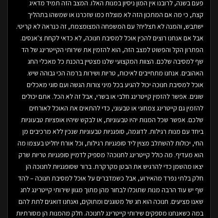
פעם בשנה, לרובנו אין המון ניסיון במנות האלו. המצב הזה תמיד מדאיג
קצת, כי מה אם המתכון הזה לא מוצלח כמו שזכרנו או שמשהו בתהליך
ישתבש, והמנה לא תצליח? עם המשפחה המצומצמת, זה כנראה לא קריטי.
אבל אם אנחנו רוצים להכין אוכל למסיבת חנוכה, לא כדאי לקחת צ'אנסים.
הפתרון הקל והפשוט למצב הזה, הוא להזמין את שירותי הקייטרינג של הד
שף למסיבה שלכם. הצוות המקצועי שלנו מצטיין בהכנת כל מאכלי החג
האהובים. אנחנו מתחייבים לאיכות, טריות ושירות ברמה הכי גבוהה שיש.
אוכל למסיבת חנוכה יכול להגיע בכל מיני צורות הגשה ועם סוגי מאכלים
שונים. אפשר להזמין קייטרינג חלבי או בשרי, אבל זה לא הכל. אתם יכולים
להזמין גם קייטרינג צמחוני או טבעוני, כדי להתאים את האוכל לאורחים
שלכם. אפשר שכל המנות יהיו טבעוניות, או לבקש שיהיו אופציות טבעוניות
ביחד עם מנות רגילות. לדוגמה, סופגניות טבעוניות שנכין ללא מרכיבים מן
החי, יכולות להשתלב מצוין ליד סופגניות רגילות, וכל אורח יחליט בעצמו מה
הוא מעדיף. מה כולל קייטרינג לחנוכה? מספיק לדמיין סופגניות טריות שרק
יצאו מהשמן כדי להרגיש את הבטן מקרקרת. ברור שסופגניות לחנוכה הן
חלק בלתי נפרד מהאירוע, אבל כשמדברים על אוכל למסיבת חנוכה – להד
שף יש עוד הרבה מנות שתוכלו לבחור מהן מתוך מגוון שירותי קייטרינג לחג
שאנו מציעים. חנוכה הוא חג של מטוגנים ומתוקים, ואנחנו דואגים לתת להם
במה כשאנחנו מספקים שירותי קייטרינג לחנוכה. חלק מהמנות הן מסורתיות