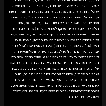
הצעת מחיר? מוזמנים לפנות אלינו (072-3926778)! מה כולל קייטרינג
לשבעה? מאוד תלוי באיזה תפריט בוחרים, אך בגדול ניתן לבחור בתפריט
שכולל ארוחה שלמה. כולל סלטים, לחמניות, מנות עיקריות, תוספות חמות
וקינוחים. אלו דגשים חשובים בעת בחירת קייטרינג לשבעה? מעבר למוניטין
ומחירים נגישים, חשוב לוודא שיש תעודת כשרות, שהאוכל טרי, שחומרי
הגלם איכותיים, שיש מענה ממוקד למנהגי המסורת (מבחינת קולינרית),
שהשירות אנושי ויודע לבוא לקראת הלקוח בשעתו הקשה, ואף שיש מענה
עבור שירותים משלימים. ממש כמו שירותי סידור שולחן, תוספת של כלי
הגשה (סכו"ם, כוסות , מפה, צלחות..), שילוב של גופי חימום לאוכל וכדומה.
עבור כמה אורחים להזמין? מתלבטים עבור כמה אורחים להזמין שירותי
קייטרינג לשבעה? כבעלי ניסיון רב בתחום יש לנו מספר תובנות. מאוד תלוי
באיזה יום בשבוע מדובר, האם השירות מיועד עור סעודת הבראה, מה הגודל
של המשפחה וכדומה. פנו אלינו ונשמח להכווין. כאן עבורכם! לסיכום נציין
שגם בימים מורכבים, אנחנו שם עבורכם. עם מיטב חומרי הגלם, יכולות
קולינריות ורגישות. קייטרינג הד שף מלווה על הצד הטוב ביותר אינספור
משפחות בימי השבעה. מספק שירותי קייטרינג בצורה מנוסה ומקצועית, כך
שאתם תוכלו להתפנות לאורחים ובו זמנית לדעת שכל מה שנוגע לאוכל
מטופל על הצד הטוב ביותר.