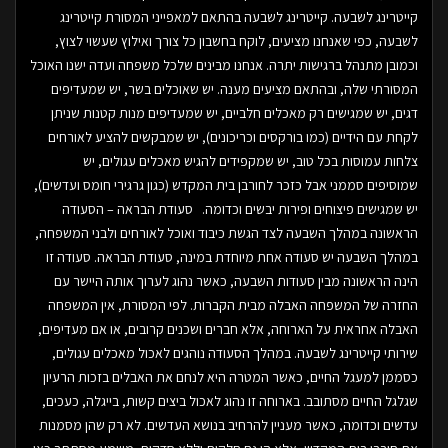
קייטרינג לשבעה. קייטרינג לשבעה בהתאם למאפייני המסורת קייטרינג
לשבעה, כפי שאנחנו מציעים, לוקח בחשבון כל צורך ואילוץ שעשוי לצוץ,
וכמובן מתנהל ברגישות יתרה. אנחנו מבינים שלכל משפחה ועדה ישנו האוכל
המסורתי שלה, ובהתאם מציעים מענה. יש שאוכלים בשר, יש שמעדיפים
דגים, יש שמגישים רק מאכלים חלביים, יש שמעדיפים מנות קטנות שניתן
לקחת עם הידיים (כמו בורקסים וכריכונים), יש שמבקשים להציע לאורחים
צלחות עמוסות בכל טוב, יש שמקפידים להגיש מאכלים עגולים, יש
שמוסיפים סממני אבל כזכר לחורבן בית המקדש (כגון גרגירי חומס ועדשים),
יש שמגישים פיצוחים ופירות יבשים וכדומה. סעודת הבראה – הסעודה
הראשונה במהלך השבעה לצד הגשת כיבוד ואוכל לאורחים ולבני המשפחה,
במהלך השבעה יש סעודה אחת מיוחדת במינה, סעודת הבראה. סעודה זו
הינה הראשונה מבין סעודות השבעה, כאשר נהוג לערוך אותה היישר עם
החזרה של המשפחה האבלה מבית הקברות. לפי המסורת, אין המשפחה
האבלה אחראית על הארוחה, אלא חברים ושכנים קרובים, או אם מעדיפים,
שירותי קייטרינג לשבעה. במהלך הסעודה נוהגים לאכול מאכלים עגולים,
כסממן למעגל החיים, כאשר המטרה היא לנחם את האבלים בזכות הרעיון
שגלגל החיים מסתובב. בארוחה זו נהוג לאכול ביצים קשות, בייגלה, כעכים,
עדשים וכדומה, כאשר מעניין להרחיב בנושא העדשים. לא רק שהן מסמנות