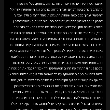
ומעבר לכל הסידורים של היום המיוחד בו הזוג מתחתן, ככל שהתאריך
מתקרב נזכרים בעוד דברים שצריך לדאוג גם להם ועדיף שהפתרון יהיה קל
לתפעול ויצריך מכם כמה שפחות התעסקות. אחד הדברים הללו שצריך
לתכנן בנוסף לאירוע החתונה, זה שבת חתן. רוב הזוגות מעדיפים להזמין
קייטרינג לשבת חתן ובכך לדאוג לכל הסידורים מבלי להתעסק בזה יותר
מידי, אחרי הכל מדובר במאורע חשוב בו שתי המשפחות המורחבות נפגשות
לראשונה בתור משפחה אחת גדולה שהתאחדה כתוצאה מנישואי הזוג. את
השבת חתן עושים בשבת הראשונה שלאחר יום החתונה. בין אם התחתנתם
ביום חמישי והשבת חתן יוצאת לכם בסך הכל יום וחצי אחרי החתונה, ובין אם
התחתנתם בתחילת השבוע ויש לכם כמה ימים מרווח מיום החתונה לשבת
חתן, ההתרגשות מיום החתונה עדיין תהיה מורגשת מאוד, ולמרות הרצון
שלכם לנוח ולהתחיל את החיים המשותפים יחד – צריך לכבד את המשפחות
ולתת להם את המקום המשותף עם כל תשומת הלב שמגיעה להם. קייטרינג
הד שף את קייטרינג הד שף הקים השף גבי מסיקה כבר לפני 25 שנה, מאז
הוא מנהל אותו באופן צמוד ומבקר את כל הנעשה מאחורי הקלעים בפן
הקולינארי והתפעולי של המטבח, ובצד הקדמי של הפקת האירוע וחוויית
האורחים כשמוגש להם המזון. אם יש לכם חתונה קטנה בבית או אם אתם
עושים אירוע גדול וצריכים להזמין קייטרינג לחתונה, של הד שף. אשר יוכלו
לספק לכם מענה כולל לחוויית אירוח מוקפדת ואיכותית שתשאיר אצל