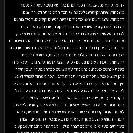
להזמין קייטרינג לשבעה דרכנו? אנחנו בהד שף גאים לספק לאינספור
משפחות שירותי קייטרינג לשבעה על הצד הטוב ביותר ולאורך שנים.
הלקוחות שלנו יודעים שאנו מקפידים להיות רגישים וקשובים. תמיד בוחנים
העדפה אישית, וכיוון שיודעים שמדובר בתקופה מורכבת, תמיד ערים
לצרכים שעשויים לצוץ. מעבר למבחר הגדול של המנות שתמצאו אצלנו,
אנחנו גם תמיד מקפידים על איכות חומרי הגלם. אצלנו חומרי הגלם איכותיים
ומובחרים, הניקיון ברמה הגבוהה ביותר ויכולות הביצוע שלנו ידועות ומורגשות
בכל ביס. כבעלי מוניטין שמלווה אותנו לאורך שנים, מחויבים כלפיכם
הלקוחות, ותמיד קשובים ונכונים לסייע. הצצה לתפריט שלנו כיוון שכל עדה
בעלת מנהגים משלה, אנחנו בהד שף מציעים מבחר אפשרויות. בין היתר
ניתן למצוא אצלנו תפריט בשרי, תפריט חלבי, תפריט פרווה שכולל דגים,
ואף תפריט בשרי קר לצד תפריט חלבי קר. גמישים מבחינת כמויות, יודעים
לספק שירותי קייטרינג לשבעה עבור אירועים קטנים וגדולים, מגיעים לכל
מקום בארץ ומקפידים להעניק את השירות בדיוק בשעה הרצויה, לצד
התחשבות מלאה בסיטואציה. שאלות נפוצות כמה עולה קייטרינג לשבעה?
לעומת שירות קייטרינג כלליים, כאן נמצא שהמחיר יותר מתחשב, כאשר
המחיר הסופי מושפע מסך הפרמטרים הבאים: כמות הסועדים, הצורך
בשירותים משלימים (מוזמנים לברר מולנו) וסוג התפריט הנבחר. מבקשים