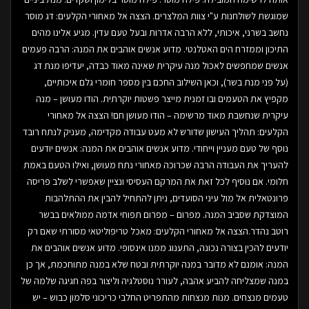
שמוגשת לשולחנות ע"י צוות המלצרים. הצצה אל מאחורי הקלעים: דג מוסר
נחשב בשרני, איכותי, ללא הרבה אדרות ובעל טעם עדין. מגיע אלינו מהים
התיכון וממזרח הים האטלנטי. מדוע אנשים אוהבים את המנה: הרבה פעמים
אנשים שמחפשים לאכול מנה עיקרית שאינה מאוד כבדה, יעדיפו מנת דג
(על פני מנת בשר), וכאן השילוב החכם בין מספר חומרי גלם איכותיים,
מקפיץ את הטעמים ובו זמנית מייצר פשטות יוקרתית. הודו מעושן – מנה
עיקרית שנחשבת מאוד מרשימה – הודו מעושן חם! הצצה אל מאחורי
הקלעים: תהליך העישון שדורש לא מעט עבודה מקדימה, מעניק לנתח רובד
נוסף של טעם מעניין וייחודי. מדוע אנשים אוהבים את המנה: אנשים יודעים
להעריך את העבודה הרבה שכרוכה מאחורי נתח מעושן, ואילו הטעם באמת
חלומי. אם נוסיף לכל זאת את המרקם העסיסי ונציין שאפשרי לשלב פריסה
פרונטאלית אל מול עיני הסועדים, ניתן להתחיל להבין את ההתלהבות
המוצדקת שסביב המנה. מפרום – מפרום תפוחי אדמה ממולאים בבשר
רוטב נהדר.הצצה אל מאחורי הקלעים: מאכל טריפוליטאי מסורתי שאם רק
יודעים להכין בצורה נכונה, התענוג ממנו אינסופי. מדוע אנשים אוהבים את
המנה: אומנם לא מדובר במנה יוקרתית ובטח שלא במנה מתוחכמת, אך כן
במנה שמצליחה להביע אהבה, לעורר נוסטלגיה וליצור בפה חגיגה שלמה של
טעמים מנצחים. מנות מנצחות מהתפריט החלבי כריכוני סלמון כבוש – יש