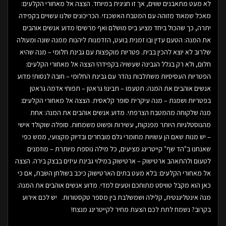
לא מעט מתאבנים שווים, אך זו חגיגית במיוחד. הצצה אל מאחורי הקלעים:
מאכל שמאוד מזוהה עם המטבח האשכנזי. הכריכונים שלנו עשויים בקפידה
יתרה, כך שהכול ביחד מציע ביס מושלם ואף מרשים! מדוע אנשים אוהבים
את המנה: הטעם עדין ובו זמנית בועט, הזדמנות ליהנות ממנה שונה ומעולה
שלרוב לא יוצא להכין בבית. פטריות מוקפצות עם גבינת חלומי – מנה שהיא
חלום, ולא רק בגלל הגבינה שעשויה בקפידה! הצצה אל מאחורי הקלעים:
הפטריות העסיסיות משתלבות נהדר עם גבינת החלומי – חובה לנסות! מדוע
אנשים אוהבים את המנה: תטעמו – תבינו! גראטן – תפוחי אדמה גראטן
בפטריות ושמנת – מנה עיקרית סופר קלאסית. הצצה אל מאחורי הקלעים:
מנה שלקוחה מהמטבח הצרפתי. מדוע אנשים אוהבים את המנה: אחת
מהנוסטלגיות היותר מפנקות, עשירות ופשוט משמחות. סופלה שוקולד אישי
– יש מנות שאם הן עשויות מחומרי גלם מובחרים ובדיוק מקצועי, ממש כפי
שאנחנו ב"הד שף" קייטרינג מציעים, כל מילה נוספת מיותרת – מוזמנים
לטעום ולהתאהב ארטישוק – ארטישוק במילוי גבינת עיזים בבצק בירה. הצצה
אל מאחורי הקלעים: בלא מעט בתים הארטישוק כיכב בשולחן השבת, אם כי
כאן הוא מקבל טוויסט מתוחכם וטעים למדי. מדוע אנשים אוהבים את המנה:
מנה אינטליגנטית, קלילה ושמשלבת בין מספר טקסטורות. יש לכם אירוע
בקרוב? נשמח לתת לכם הצעת מחיר לקייטרינג מנצח!