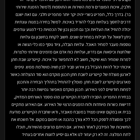
חלבי), איכות המוצרים ורמת השירות או התוספות (למשל הזמנת שירותי
בר). בדרך כלל, תפריט בשרי יהיה יקר יותר מתפריט חלבי. עם זאת ישנם
דרכים לחסוך בעלויות מבלי להוריד באיכות. למשל בחירה במנות עונתיות
יכולה להוזיל את העלויות וכך גם תכנון נכון של הכמויות כדי למנוע עודפים.
ניתן לשאול על חבילות במחירים שונים. חשוב לקחת בחשבון גם עלויות
נוספות מעבר למחיר האוכל. עלויות הובלה, ציוד נוסף כמו כלי הגשה או
שולחנות וכיסאות אם נדרש, ועלויות כוח אדם אם מזמינים שירותי מלצרות.
למרות שמחיר הוא שיקול, חשוב לא להתפשר על איכות. קייטרינג שבת חתן
איכותי יכול להיות ההבדל בין אירוע סביר לבין חוויה מושלמת ממש. טיפים
לארגון מוצלח של קייטרינג לשבת חתן תכנון מוקדם הוא סוד ההצלחה כאשר
מארגנים קייטרינג לשבת חתן. מומלץ להתחיל בתהליך הבחירה והתכנון
לפחות חודשיים לפני האירוע. תכנון מוקדם מאפשר גמישות רבה יותר
בבחירת התפריט. הסבירו לחברת הקייטרינג מהו מספר האורחים המדויק,
דרישות כשרות מיוחדות ולוח הזמנים הרצוי של האירוע. אם האירוע מתקיים
בבית או במקום שאינו מצויד במטבח מאובזר, ודאו שחברת הקייטרינג מודעת
לכך ומסוגלת לספק הכל ללא צורך בהכנה או חימום במקום. אל תשכחו את
החשיבות של הפידבק לאחר האירוע. אם הייתם מרוצים מהשירות, תוכלו
לתת המלצה. זה לא רק יעזור לנו אלא גם יסייע לזוגות אחרים בעתיד