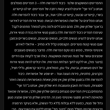
התפריטים המושקעים שלנו! כיבוד להפרשת חלה – 3 תפריטים מומלצים
אנחנו ב"הד שף" יודעים להציע קשת רחבה של תפריטים. יש לנו קייטרינג
בשרי, קייטרינג טבעוני, קייטרינג חלבי ועוד, אך עבור כיבוד להפרשת חלה
אנחנו ממליצים על שלושת האפשרויות הבאות: מגשי אירוח תפריט לאירועי
בראנץ' שולחן שוק חלב מהם ההבדלים ולמה ניתן לצפות? מוזמנים לקבל
טעימה! תפריט כיבוד להפרשת חלה בסגנון מגשי אירוח בגזרת מגשי אירוח,
אנחנו יודעים להציע מגשים חלביים, מגשים טבעונים, מגשים בשריים וכמובן
שגם מגשי קינוח מטריפים. הקונספט קליל ולא מחייב – אידאלי לאירוע
אינטימי ומיוחד, ממש כמו טקס הפרשת חלה. מדובר במגשים מעוצבים
שמציגים עושר של מנות טעימות ומושקעות. כאלו שכיף לקחת עם הידיים
(פינגר פוד), או ללקט לתוך הצלחת הפרטית. אלו יכולים להיות מגשי אירוח
של דגים מעושנים, גבינות, עלי גפן, ממולאים, כריכוני קרואסון, גלילי חציל,
מקרונים, פחזניות, פירות העונה ועוד – יש שפע של אפשרויות. כיבוד
להפרשת חלה בסגנון שולחן שוק אין ספק שאחת מאפשרויות ההגשה היותר
ססגוניות, מעוררות תאבון ומעוצבות היא שולחן שוק. אנחנו ב"הד שף"
מתמחים בבניית תפריטים מנצחים בתחום שולחן שוק חלבי, אפשרות שמאוד
מתאימה לאירוע ססגוני ואינטימי מעין זה. תדמיינו שולחן מרשים שמציג מגוון
גדול של מנות, כמעט ללא גבולות (ללא כלי הגשה), אלא בעיקר הרמוניה
צבעונית שבנויה משלל מנות "פינגר פוד" שניתן ללקט עם האצבעות.. הכי