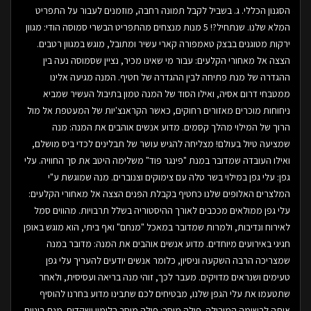
הסגנון הכללי. ג. בשביל לקבל תמונה רחבה, מוזמנים לעבור על התפריט
המלא שלנו. שנתחיל?! 5 מנות מנצחים מהתפריט הבשרי סמוסה הודי: מגוון
ירקות מטוגנים בבצק טאמפורה קארי עשיר ומתובל, מוגש במגוון רטבים.
הצצה אל מאחורי הקלעים: עבור מי שאינו מכיר, נציין שסמוסה נעה בין
ההגדרה של מנת פתיחה לבין ההגדרה של חטיף. המנה מגיעה אלינו
ממטבחי דרום אסיה, ואילו הסוד של המנה טמון בתיבול העשיר שמביא
ניחוחות מוכרים מאזורים רחוקים, כאשר הקראנצ'יות של המעטפת אל מול
הרוך של המילוי מהלך קסמים. מדוע אנשים אוהבים את המנה: מנה
שמציעה טיול בעולם! מצליחה להגיש עושר של תבלינים לכדי ביס מושלם,
ואילו העובדה שמדובר במנת "פינגר פוד" משלימה היטב את סך החוויה. עלי
גפן: עלי גפן במילוי בשר טלה עם צימוקים וצנוברים. מנה שמוגשת ע"י
המלצרים האלופים שלנו כחטיף בקבלת הפנים הצצה אל מאחורי הקלעים:
עלי גפן ממולאים מככבים לאורך ההיסטוריה בשלל תרבויות. מהווים סמל
לאירוח ונדיבות, ולמרות שמדובר במאכל "מנחם" ואף ביתי, הוא מוגש באופן
חגיגי באירועים מיוחדים. מדוע אנשים אוהבים את המנה: מדובר במנה
שמצריכה הרבה השקעה וניסיון, כלומר אנשים יודעים להעריך עלי גפן
טעימים ושנראים מדויקים. מעבר לכך, זוהי מנה בריאה ועסיסית, ולאחר
שתטעמו את עלי הגפן שלנו, מבטיחים לכם שתבינו מדוע בחרנו להוסיף
אותה לרשימה המובילה. פילה מוסר: פילה מוסר בלימון ושקדים. מנת ביניים