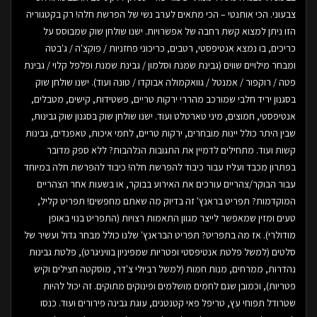
צבעוני. הכי אותנטי – הכי מתאים לערב נשי של הפרשת חלה! רק בקטגוריה
הזו ניתן למצוא קשת רחבה של אפשרויות. ישנו שולחן שוק שמבוסס על
כריכים, בו נמצא אנטיפסטי, רטבים, כריכוני פחזניות / פוקצ'ה / ג'בטה
ומבחר מילויים שווים (גבינת שמנת וסלמון / גבינת שמנת ופלפל קלוי / גבינת
פטה / רוקפור / אמנטל / גוואקמולה אבוקדו / טונה ועוד). ישנו שולחן שוק
בסגנון יריד חלבי שמורכב מהררי ירקות טריים, פשטידות, קישים, מטבלים,
אנטיפסטי, חמוצים, מיני טארטלט ועוד. ישנו שולחן שוק בסגנון שוק גבינות,
שבין היתר כולל יינות מובחרים, ירקות טריים, לחמי איכות, טאפנדים, גבינות
קשות ועוד. מתחילים לדמיין את התגובות הנלהבות? ללא ספק מדובר
בפתרון מכבד ועליז עבור כיבוד להפרשת חלה! כיבוד להפרשת חלה במיוחד
עבור הבוקר/צהריים עורכים את האירוע בבוקר, או בשעות אחר הצהריים
המוקדמות? תפריט בראנץ' זה בדיוק מה שאתם מחפשים! תפריט קליל,
טעים ומזין שמאפשר לייצר מגוון התאמות רצויות (התפריט בנוי באופן
מודולרי). אז מה בתפריט? תפריט הבראנץ' שלנו כולל מבחר גדול ועשיר של
סלטים (למשל פלטת אנטיפסטי ופטריות שמפיניון בוויניגרט), פלטת גבינות
נהדרות, ממרחים, מנות חמות (למשל רביולי צ'דר, מוסקטה חצילים וקיש
פטריות), וכמובן שגם לחמים מושלמים ופינוקים מתוקים. זה יכול להיות
שטרודל תפוחי עץ, טריפל פאי קטנטנים, עוגת גבינה פירורים ועוד. כנסו