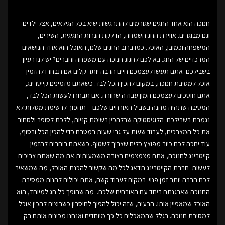
חנוכה הוא אחד החגים שגורמים להתרגשות שיא בכל הגילאים, אצל ילדים
וגם מבוגרים. אווירת החג השמחה, הדלקת הנרות החגיגית, השירים,
המשפחה וכמובן, האוכל. כמו ברוב החגים שלנו, האוכל הוא אחד הנושאים
המרכזיים של החג. בא לכם לחגוג חנוכה עם משפחה וחברים? יש לנו רעיון
בשבילכם. אתם תעשו לעצמכם חיים הרבה יותר קלים אם תבחרו להזמין
אוכל למסיבת חנוכה, במקום להכין הכל לבד. כשאתם מזמינים קייטרינג,
אתם חוסכים לעצמכם המון עבודה שחורה. אם תבחרו לעשות הכל לבד,
המסיבה שתהיה מהנה בשביל האורחים שלכם – תהפוך לרשימת מטלות לא
נגמרת בשבילכם. הלוגיסטיקה שבלהכין רשימת קניות, ללכת לסופר ולסחוב
את כל המצרכים, לעבוד שעות על גבי שעות במטבח כדי להכין הכל ובסוף,
עוד יחכה לכם כיור מפוצץ כלים שצריך לשטוף. כשאתם בוחרים להזמין
קייטרינג לחנוכה, אתם מצמצמים בצורה משמעותית את מה שאתם צריכים
לעשות. חברת הקייטרינג תדאג לכל מה שקשור להכנת האוכל, מה שמשאיר
לכם הרבה יותר זמן פנוי. במקום לעבוד קשה, אתם יכולים להנות ממסיבת
החנוכה שארגנתם ביחד עם האורחים שלכם. מה שהופך כל חג למיוחד, הוא
האוכל שמאפיין אותו. הבעיה, שזה יכול להפוך לחיסרון כשרוצים להכין אוכל
למסיבת חנוכה. בגלל שהמאכלים כל כך מיוחדים ואנחנו מכינים אותם רק