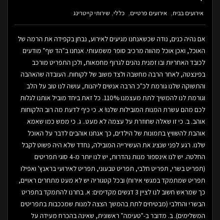
אירועים בבית
אירועים פרטיים
כללי
שירותי קייטרינג
אם נהיה כנים, נודה שכשאנחנו מגיעים לאירוע, נבחן בקפידה את הרמה של
האוכל, ואכן אוכל מהווה מרכיב סופר משמעותי. אנחנו ב"הד שף" מודעים
לכובד האחריות ובו זמנית נהנים לגרוף מחמאות, ולכן התפריט מורכב
בפינצטה, לאחר הרבה מחשבה ולצד משוב של לקוחות. העובדה שהאהבה
והתשוקה שלנו גורמת לכ"כ הרבה אנשים ליהנות, עושה לנו טוב על הלב
וגורמת לנו להמשיך לתת מעצמנו 110%. כל זאת ביחד מוביל אותנו לגלות
לכם מהם עשרת המנות המובילות שלנו! א. כי כיף לדעת מה רוב הלקוחות
אוהב. ב. כי זו שאלה שחוזרת על עצמה לא מעט.. ג. כי ממש כמו שאמא
אוהבת להשוויץ בתמונות של הילדים, כך אנחנו אוהבים לדבר על האוכל
שלנו. רגע לפני שנציג את העשירייה המובילה, נחדד שלא היה פשוט לקבל
החלטה. יש לנו אינספור מנות נהדרות, יש לנו יותר מ-4 סוגי תפריטים
(תפריט בשרי, תפריט חלבי, תפריט טבעוני, תפריט לאירועי בראנץ' ואפילו
תפריט שמתמקד במגשי אירוח) ובכל קטגוריה יש לא מעט מתחרים ראויים,
כך שמראש חשוב לנו לציין 3 דגשים מקדימים: א. בחרנו להתמקד בתפריט
הבשרי והחלבי (מבטיחים לתת בהמשך הצצה למנות שמככבות בתפריטים
המשלימים). ב. מדובר ב-"טעימה" ראשונית, שאינה בהכרח מעידה על