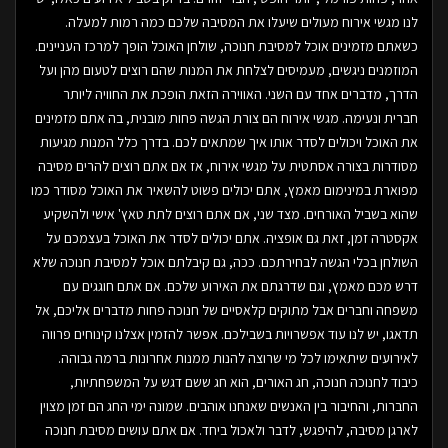
לנו מגשי אירוח מעולים שיעלו את המסיבה שלכם כמה רמות למעלה.
כשאתם מזמינים אוכל למסיבת חנוכה, שולחן האוכל הופך למרכז העניינים.
המוזמנים ניגשים, מעמיסים לצלחת את המנות שהם רוצים לטעום מהן ועל
הדרך, מדברים אחד עם השני. האווירה הזאת הופכת את החוויה ליותר
חברית ונעימה. מגשי אירוח הם צורת הגשה פחות מובנית, בה אתם מזמינים
את האוכל ויכולים לסדר אותו איך שמתאים לכם. בדרך כלל המנות מגיעות
מסודרות בצורה אסתטית על מגשי אירוח, אז אם אתם רוצים להרים מסיבה
מפוארת במינימום מאמץ, אתם יכולים פשוט להשאיר את האוכל מסודר כמו
שהוא בשביל האורחים. מצד שני, אם אתם רוצים לתת טאץ' אישי ולהשקיע
אקסטרה זמן, זאת גם אופציה. אתם יכולים לסדר את האוכל בעצמכם על
השולחן בכלי הגשה לבחירתכם. ככה, גם קיבלתם אוכל למסיבת חנוכה שלא
דרש מכם מאמץ, וגם שדרגתם את האירוע שלכם. אם אתם חוגגים עם
משפחה וחברים אבל מתוקים קלאסיים של חנוכה פחות מדברים אליכם, אל
תדאגו, יש לנו עוד אפשרויות בשבילכם. אפשר להזמין אצלנו קינוחים פרווה
לאירועים שיתאימו לכל מי שרוצה להנות ממנות אחרונות ברמה גבוהה.
כיבוד לחנוכה חנוכה, חג האורים, הוא חג ששם דגש על המשפחתיות,
החברות, והחיבור בין האנשים שאנחנו אוהבים. שמונה ימי החג הם זמן מצוין
לארגן מסיבה, להיפגש, לדבר ולאכול ביחד. אם אתם עושים מסיבת חנוכה