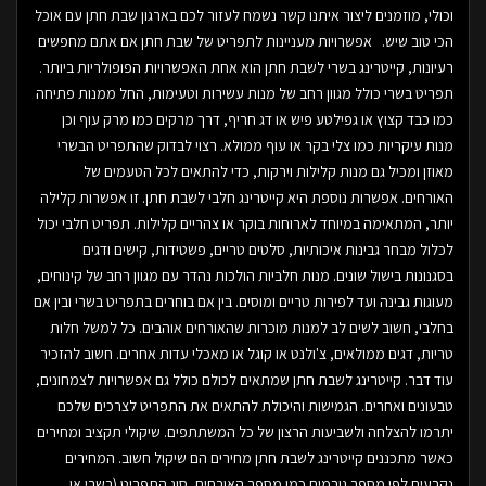
וכולי, מוזמנים ליצור איתנו קשר נשמח לעזור לכם בארגון שבת חתן עם אוכל
הכי טוב שיש. אפשרויות מעניינות לתפריט של שבת חתן אם אתם מחפשים
רעיונות, קייטרינג בשרי לשבת חתן הוא אחת האפשרויות הפופולריות ביותר.
תפריט בשרי כולל מגוון רחב של מנות עשירות וטעימות, החל ממנות פתיחה
כמו כבד קצוץ או גפילטע פיש או דג חריף, דרך מרקים כמו מרק עוף וכן
מנות עיקריות כמו צלי בקר או עוף ממולא. רצוי לבדוק שהתפריט הבשרי
מאוזן ומכיל גם מנות קלילות וירקות, כדי להתאים לכל הטעמים של
האורחים. אפשרות נוספת היא קייטרינג חלבי לשבת חתן. זו אפשרות קלילה
יותר, המתאימה במיוחד לארוחות בוקר או צהריים קלילות. תפריט חלבי יכול
לכלול מבחר גבינות איכותיות, סלטים טריים, פשטידות, קישים ודגים
בסגנונות בישול שונים. מנות חלביות הולכות נהדר עם מגוון רחב של קינוחים,
מעוגות גבינה ועד לפירות טריים ומוסים. בין אם בוחרים בתפריט בשרי ובין אם
בחלבי, חשוב לשים לב למנות מוכרות שהאורחים אוהבים. כל למשל חלות
טריות, דגים ממולאים, צ'ולנט או קוגל או מאכלי עדות אחרים. חשוב להזכיר
עוד דבר. קייטרינג לשבת חתן שמתאים לכולם כולל גם אפשרויות לצמחונים,
טבעונים ואחרים. הגמישות והיכולת להתאים את התפריט לצרכים שלכם
יתרמו להצלחה ולשביעות הרצון של כל המשתתפים. שיקולי תקציב ומחירים
כאשר מתכננים קייטרינג לשבת חתן מחירים הם שיקול חשוב. המחירים
נקבעים לפי מספר גורמים כמו מספר האורחים, סוג התפריט (בשרי או