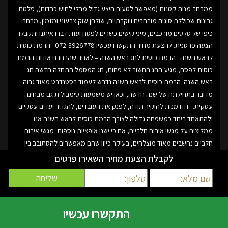
ממבחר מנות קטנות (מאפשר לטעום היצע גדול מבלי לחוש כבדות), פלטת
גבינות שכוללת סוגים מובחרים ויוקרתיים, שולחן שוק צבעוני ומזמין, מבחר
כיפי של סלטים מורכבים, מיני קישים כשרים לפסח ועוד. דברו איתנו ותקבלו
הצעה פרטנית. להצעת מחיר התקשרו עכשיו 072-3926778 הרמת כוסית
לראש השנה הרמת כוסית לחג ראש השנה – לאחר שהרחבנו אודות הרמת
כוסית לפסח, מגיע החג החשוב לא פחות, חג המסמל התחלה חדשה חג
ראש השנה. הרמת כוסית לראש השנה נדרש לעמוד בסטנדרט מאוד גבוה.
מדובר בתחילתה של שנה חדשה, וכאן יש משמעות סימבולית גם מבחינה
עסקית. הזדמנות להוקיר תודה, לפנק את העובדים, להגדיר יעדים עסקיים
ולהתאחד ביחד כמשפחה גדולה.לצורך הרמת כוסית לראש השנה אנו
ממליצים על מגשי אירוח חלביים, אם כי ישנן אופציות נוספות. מגשי אירוח
חלביים נחשבים מאוד מוצלחים, בעיקר כיוון שהם מאפשרים להסתובב בין
אנשים, לטעום ממבחר רב של מנות ולאורך כל האירוע לשמור על תחושה
לקבלת הצעת מחיר השאירו פרטים
קלילה, אך תוכלו לבחור גם בשירות שולחן שוק חלבי שזה הוא שולחן המלא
בכל טוב שבו העובדים יוכלים לגשת בחופשיות ולאכול ממבחר המטעמים.
איזה כיבוד להרמת כוסית לראש השנה מחכה לכם אצלנו? מבחר סלטים
טריים שעשויים מחומרי גלם מובחרים, כריכוני נשנוש, מיני קישים, פשטידות
התקשרו עכשיו
ושלל מנות מושקעות נוספות, כאשר בין היתר אנחנו בהד שף יודעים להציע