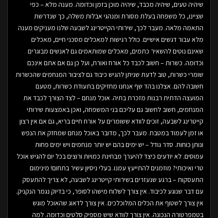
שיהיה טעים, שיהיה מכבד, שיהיה מוכן בזמן וכדומה. מענה מלא – כפי
שציינו, כל משפחה בעלת מסורת ומנהגי אבלות משלה, כך שנדרשת
התאמה מלאה. מעבר לכך, שירותי הקייטרינג לשבעה שלנו מעניקים מענה
מלא עבור דגשים אישיים. כולל רגישות למאכלים מסכני חיים, מאכלים
שאינם נוטים להשאיר כתמים, מאכלים שמותאמים גם לאנשים מבוגרים
וכדומה. כשרות – חשוב לכבד כל אורח ואורח, ועל כן גם אם אתם אינכם
שומרי כשרות, טוב לדעת שניתן להגיש כיבוד גם לציבור המנחמים שהכשרות
חשובה להם. אצלנו בהד שף אנחנו מחזיקים בתעודת כשרות, מטעם
המועצה הדתית רבנות מזכרת בתיה. אוכל מנחם – לצד הצורך לכבד את
המנחמים, חשוב לחשוב גם עליכם בני המשפחה, ואכן באמצעות שירותי
קייטרינג לשבעה, זוכים לוודא ששומרים על אורח חיים בריא, גם אם אין רצון
או זמן לעמוד במטבח. מעבר לכך, מדובר באוכל מנחם שמחזק את הנפש
ונותן כוחות. סדר גודל – יש ימים בהם יש יותר מנחמים ויש ימים פחות
עמוסים. לא יודעים כיצד להיערך מבחינת כמויות ורוצים בכל יום להגיש אוכל
טרי ואיכותי? מוזמנים להתייעץ עמנו. בעלי ניסיון עשיר בתחום! מינימום
התעסקות – ברגע שנעזרים בשירותי קייטרינג לשבעה, לא צריך להתעסק
עם דבר שנוגע לכיבוד. אין צורך לשלוח מישהו לסופר, כי בדיוק נגמר הנקניק.
אין צורך לשטוף את הכלים המלוכלכים. אין צורך לדאוג שהאוכל מוגש
בטמפרטורה הנכונה. אין צורך לוודא שיש מספיק סלטים וכדומה. למה