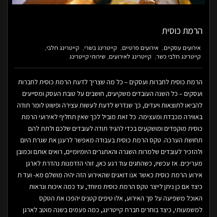
הרמת כוסית
אירועים עסקיים
אירועים פרטיים
קייטרינג בשרי
קייטרינג חלבי
קייטרינג חלבי כשר
קייטרינג לאירועים
שירותי קייטרינג
הרמת כוסית לחברות ועסקים – כל מה שצריך לדעת הרמת כוסית לחברות
ועסקים – כל השנה העובדים משקיעים, חושבים על טובת העסק ומסייעים
להביאו לתוצאות ויעדים, כך שנדרש לדעת לעשות עצירה ופשוט לומר תודה
באווירה מכבדת ומעצימה. כל זאת מוביל לכך שאין תחליף לאירועי הרמת
כוסית מוקפדים ומושקעים בכדי להגיד תודה לעובדים שלכם ולתת להם
תחושת הערכה. טקס הרמת כוסית בעבודה מאפשר לרענן את שגרת היום
ולהזכיר לעובדים שלמרות השגרה והאתגרים היומיומיים, רואים אותם וכמובן
מעריכים. אז עכשיו, כשהחגים עוד רגע כאן, זוהי הזדמנות נהדרת לארגן
אירוע הרמת כוסית כאשר אנו דואגים שהאירוע הזה יהיה מושלם מא- ועד ת
כיצד אם כן ניתן לייצר טקס הרמת כוסית מיוחד, עד כמה איכות ונראות
האוכל משפיעה על סך האירוע, אלו טיפים קטנים יהפכו את הטקס
למשמעותי, כיצד בוחרים חברת קייטרינג, כמה פעמים בשנה מוטב לארגן