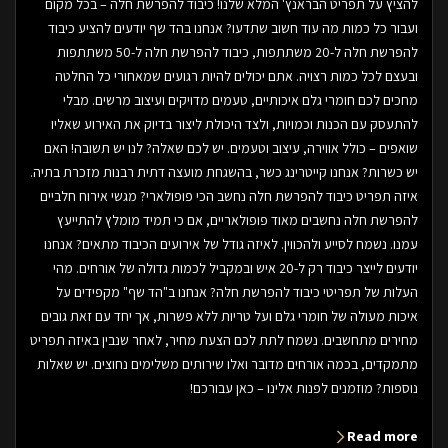
להציץ על תפריט הבראנץ' המלא שלנו! כיבוד להפרשת חלה – בכל מקום
ועבור כל כמות מה עוד חשוב שתדעו? אנחנו בהד שף יודעים להציע כיבוד
להפרשת חלה ל-20 משתתפות, כיבוד להפרשת חלה ל-50 משתתפות
ובעצם לכל כמות רצויה. אתם יכולים להיות רגועים שמאחורי כל החלטה
מחכים לכם חומרי גלם איכותיים, טעמים מדויקים ועיצוב מרשים. מבלי
להתעסק עם הכנות וכמויות, ולצד היכולת ליצור בדיוק את האירוע שאליו
שואפים – כולל אווירה, עיצוב וטעמים. יש לכם שאלה? לנו יש תשובה! האם
יש כשרות? אנחנו קייטרינג כשר, בהשגחת מועצה דתית רבנות מזכרת בתיה.
איזה תפריט כיבוד להפרשת חלה נחשב הכי פופולארי? מגשי אירוח חלביים
להפרשת חלה נחשבים מאוד פופולאריים, אם כי תמיד מומלץ להתייעץ
עמנו. נשמח לסייע ולהכווין. לאיזה גודל של אירועים הכיבוד מתאים? אנחנו
יודעים לייצר כיבוד רק ל-20 איש ובמקביל לכמות גדולה של אורחים. מהי
העלות של תפריטי כיבוד להפרשת חלה? אנחנו ב"הד שף" מקפידים על
איכות מעולה של חומרי גלם ועל טריות ללא פשרות, אך יחד עם זאת גובים
מחירים מתחשבים. נשמח לתת לכם הצעת מחיר, לאחר שנבין באיזה תפריט
מתמקדים, בכמה אורחים מדובר ואלו שירותים משלימים נחוצים. יש שאלות
נוספות? מוזמנים לפנות אלינו – כאן עבורכם!
Read more