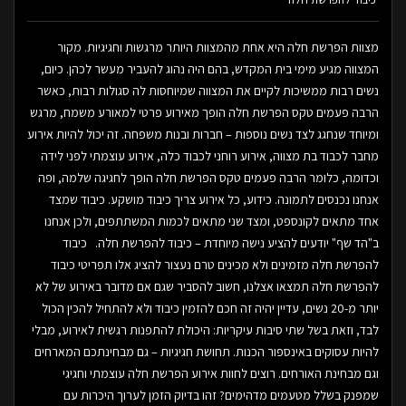
מצוות הפרשת חלה היא אחת מהמצוות היותר מרגשות וחגיגיות. מקור
המצווה מגיע מימי בית המקדש, בהם היה נהוג להעביר מעשר לכהן. כיום,
נשים רבות ממשיכות לקיים את המצווה שמיוחסות לה סגולות רבות, כאשר
הרבה פעמים טקס הפרשת חלה הופך מאירוע פרטי למאורע משמח, מרגש
ומיוחד שנחגג לצד נשים נוספות – חברות ובנות משפחה. זה יכול להיות אירוע
מחבר לכבוד בת מצווה, אירוע רוחני לכבוד כלה, אירוע עוצמתי לפני לידה
וכדומה, כלומר הרבה פעמים טקס הפרשת חלה הופך לחגיגה שלמה, ופה
אנחנו נכנסים לתמונה. כידוע, כל אירוע צריך כיבוד מושקע. כיבוד שמצד
אחד מתאים לקונספט, ומצד שני מתאים לכמות המשתתפים, ולכן אנחנו
ב"הד שף" יודעים להציע נישה מיוחדת – כיבוד להפרשת חלה. כיבוד
להפרשת חלה מזמינים ולא מכינים טרם נעצור להציג אלו תפריטי כיבוד
להפרשת חלה תמצאו אצלנו, חשוב להסביר שגם אם מדובר באירוע של לא
יותר מ-20 נשים, עדיין יהיה זה חכם להזמין כיבוד ולא להתחיל להכין הכול
לבד, וזאת בשל שתי סיבות עיקריות: היכולת להתפנות רגשית לאירוע, מבלי
להיות עסוקים באינספור הכנות. תחושת חגיגיות – גם מבחינתכם המארחים
וגם מבחינת האורחים. רוצים לחוות אירוע הפרשת חלה עוצמתי וחגיגי
שמפנק בשלל מטעמים מדהימים? זהו בדיוק הזמן לערוך היכרות עם