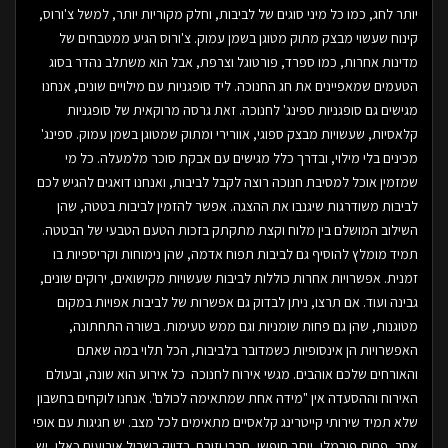
יותר לחג, כמו כל מיני סוגים של לביבות, וחלק מקוריות יותר, למשל צ'ורוס,
קינוח שעשוי מבצק מתוק מטוגן בשמן עמוק. צ'ורוס הגיע ממטבחים של
מדינות אחרות, כמו ספרד, פורטוגל וצרפת, אבל הוא משתלב נהדר בסוג
הטעמים שמאפיינים את חג החנוכה. ליד סופגניות עם מילויים שונים, אנחנו
מגישים גם סופגניות ספינג' לחנוכה. זאת גרסה מרוקאית של סופגניות
קלאסיות, שעשויות מבצק ספוגי, אוורירי ומתוק שמטוגן בשמן עמוק. ספינג'
מכינים בלי מילוי, ובדרך כלל מגישים עם אבקת סוכר מלמעלה. כל מי
שמזמין אוכל למסיבת חנוכה רוצה לקבל לביבות, ואנחנו דואגים להגיש לכם
לביבות משודרגות שיגנבו את ההצגה. אפשר להזמין לביבות בטטה, שהן
השילוב המושלם בין מלוח וקצת מתקתק בזכות הטעם הטבעי של הבטטה.
תמיד מומלץ להוסיף גם לביבות תפוח אדמה, שהן נימוחות וקריספיות בו
זמנית. אפשרויות אחרות כוללות לביבות שעשויות מקישואים, ירוקים שונים,
גבינה ועוד. אם תרצו, ניתן לבדוק גם אפשרות של לביבות אפויות במקום
מטוגנות, שהן גם פחות שומניות וגם ממש טעימות. בשורה התחתונה,
האפשרויות הן אינסופיות כשמדובר בלביבות, הכל תלוי במה שאתם
והאורחים שלכם אוהבים. מגשי אירוח לחנוכה כל אירוע הוא שונה, ובעולם
האירוח וההסעדה אין "מידה אחת שמתאימה לכולם". אנחנו לוקחים בחשבון
שלא תמיד שירותי קייטרינג קלאסיים מתאימים לכל מצב. יש חגיגות עם אופי
אחר, פחות פורמלי, יותר חופשי, חברי וזורם. בדיוק בשביל אירועים כאלו, יש