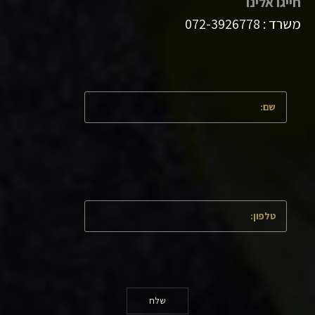
חייגו אלינו
משרד :
072-3926778
שלח