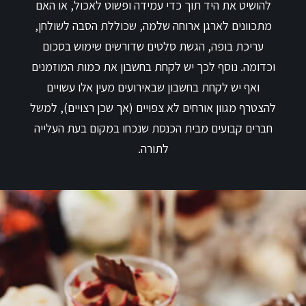
להושיט את היד תוך כדי עמידה ופשוט לאכול, או האם
מתכוונים לארגן ארוחה שלמה, שכוללת הסבה לשולחן,
עריכת בופה, הגשת סלטים שדורשים שימוש בסכום
וכדומה. נוסף לכך יש לקחת בחשבון את כמות המוזמנים
ואף יש לקחת בחשבון שבאירועים מעין אלו עשויים
להצטרף מגוון אורחים לא צפויים (אך שכן רצויים), למשל
חברים קבועים מבית הכנסת שנכחו במקום בעת העלייה
לתורה.