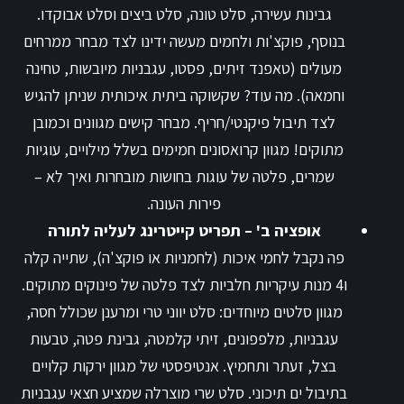
גבינות עשירה, סלט טונה, סלט ביצים וסלט אבוקדו.
בנוסף, פוקצ'ות ולחמים מעשה ידינו לצד מבחר ממרחים
מעולים (טאפנד זיתים, פסטו, עגבניות מיובשות, טחינה
וחמאה). מה עוד? שקשוקה ביתית איכותית שניתן להגיש
לצד תיבול פיקנטי/חריף. מבחר קישים מגוונים וכמובן
מתוקים! מגוון קרואסונים חמימים בשלל מילויים, עוגיות
שמרים, פלטה של עוגות בחושות מובחרות ואיך לא –
פירות העונה.
אופציה ב' – תפריט קייטרינג לעליה לתורה
פה נקבל לחמי איכות (לחמניות או פוקצ'ה), שתייה קלה
ו4 מנות עיקריות חלביות לצד פלטה של פינוקים מתוקים.
מגוון סלטים מיוחדים: סלט יווני טרי ומרענן שכולל חסה,
עגבניות, מלפפונים, זיתי קלמטה, גבינת פטה, טבעות
בצל, זעתר ותחמיץ. אנטיפסטי של מגוון ירקות קלויים
בתיבול ים תיכוני. סלט שרי מוצרלה שמציע חצאי עגבניות