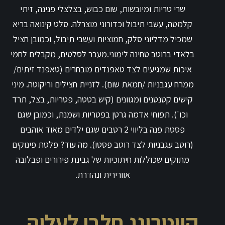
שרי טריות ומיובשות, שום כבוש, בצלצלי פנינה, זיתי
קלמטה, עשבי תיבול וכדורוני מוצרלה. סלט קינואה בריא
שמכיל מדליוני סלק, חמוציות ועשבי תיבול, וכמובן חציל
בלאדי ברוטב טחינה לימוני.מעבר לסלטים, מקבלים לחמי
איכות שמגיעים לצד טאפנדים מובחרים (טאפנד זיתים/
ממרח עגבניות /חמאת שום). לזניית חצילים וריקוטה. מיני
קישים קטנטנים ומגוונים (קיש בטטה, פטריות, בצל, תרד
וכו'). תפוחי אדמה גרטן בפטריות ושמנת, וכמובן שגם
פסטת פנה בליווי 2 רטבים שגם ילדים מאוד אוהבים
(רוטב עגבניות לצד רוטב פסטו). מה עוד? פלטת פינוקים
מתוקים שכוללות חיתוכיות של גבינת פירורים ופבלובה
אוורירית ונהדרת.
קייטרינג חלבי לעליה