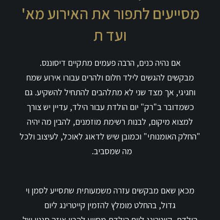
מסייעים לתפור את האירוע מא'
ועד ת
אם נהיה כנים, הרבה פעמים מתקיים דיסוננס.
מבקשים להגשים לילד חלום ולהרים עבורו אירוע שמח
וחגיגי, אך מצד שני לא מתלהבים להתחיל להשקיע. גם
כשמדובר ב"רק" יום הולדת עבור הילד, עדיין יש צורך
למצוא מיקום, לבנות רשימת מוזמנים, להבין מה יהיה
"החלק האומנותי" וכמובן שיש לדאוג לאוכל, לעיצוב ולכל
מה שמסביב.
מכאן שאם מבקשים עזרה משמעותית שתסייע לסמן וי
גדול, בהחלט מומלץ להזמין קייטרינג ליום
הולדת. קייטרינג ליום הולדת מסייע להבין איזה סגנון של