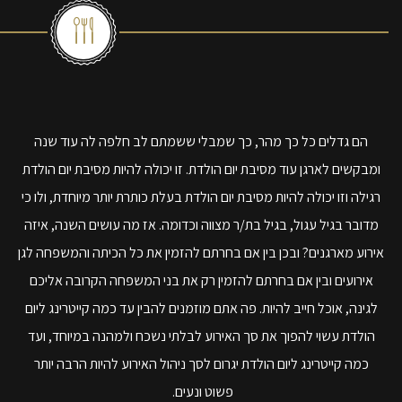
הם גדלים כל כך מהר, כך ש
מ
בלי ששמתם לב חלפה לה עוד שנה
ומבקשים לארגן עוד מסיבת יום הולדת. זו יכולה להיות מסיבת יום הולדת
רגילה וזו יכולה להיות מסיבת יום הולדת בעלת כותרת יותר מיוחדת, ולו כי
מדובר בגיל עגול, בגיל בת/ר מצווה וכדומה. אז מה עושים
השנה, איזה
אירוע מארגנים? ובכן
בין אם בחרתם להזמ
ין את כל הכיתה והמשפחה ל
גן
אירועים
ו
בין אם בחרתם להזמין רק את בני המשפ
חה הקרוב
ה אליכם
לגינה, אוכל חייב להיות
.
פה אתם מוזמנים להבין עד כמה
קייטרינג ליום
הולדת
עשוי להפוך את
סך
האירוע
לבלתי נשכח ולמהנה ב
מיוחד, ועד
כמה
קייטרינג ליום הולדת
יגרום לסך
ניהול האירוע ל
היות
הרבה יותר
פשוט
ונעים
.