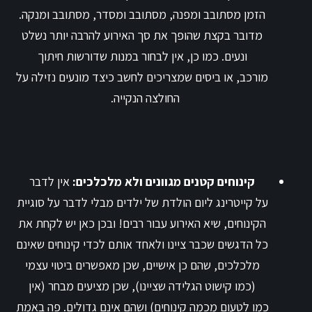
הזמן מסתובב ומפנה, מסתובב ומסדר, מסתובב ומנקה.
מדובר בקצת שהופך את סך האירוע להרבה יותר נשלט
ונעים. כמו כן, אין לבחור במנות שדורשות חיתוך
מורכב, או ביסים שמצריכים לחשב כיצד מונעים נזילה על
החולצה הנקייה.
קינוחים קטנים מגוונים ולא מלכלכים:
אין לדבר
על
קייטרינג ליום הולדת של ילדים מבלי לדבר על סוגיית
הקינוחים
, שיא האירוע עבור רבים! ובכן כאן יש לקחת את
כל הדגשים שכבר ציינו ולאחד אותם לכדי קינוחים שאינם
מלכלכים, שהם כן אישיים, שכן מאפשרים ביטוי עצמי
(כמו קישוט הגלידה שציינו), שכן מציעים מבחר (אין
כמו לטעום מכמה קינוחים) ושהם אינם גדולים. פה באמת