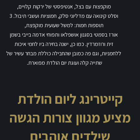
מוקפצות עם בצל, אנטיפסטי של ירקות קלויים,
וסלט קינואה עם מדליוני סלק, חמוציות ועשבי תיבול.
3
ת
וספות חמות: למשל שעועית מוקפצת,
אורז בסמטי בסגנון אושפלאו ותפוחי אדמה בייבי בשמן
זית ורוזמרדין. כמו כן, ישנה בחירה ביו לחמי איכות
ללחמניות, וגם פה כמובן שהחבילה כוללת מבחר עשיר של
שתייה קלה ועוגת יום הולדת מפוארת.
קייטרינג ליום הולדת
מציע מגוון צורות הגשה
שילדים אוהבים