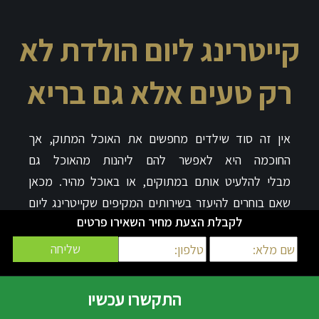
קייטרינג ליום הולדת לא
רק טעים אלא גם בריא
אין זה סוד שילדי
ם
מחפשים א
ת
האוכל המתו
ק
, אך
החוכמה היא לאפשר
ל
הם ליהנות
מ
האוכל גם
מבלי
להלעיט
אותם במתוקים
,
או באוכל מהיר. מכאן
שא
ם
בוחרים להיעזר בשירו
תים המקיפ
ים
ש
קייטרינג ליום
לקבלת הצעת מחיר השאירו פרטים
הולדת
יודע להציע
, מוטב לברר כיצד הקייט
רינג
מתייחס
ל
סוגיה
.
כך
ל
משל אם חשוב להורים לדבוק בקייטרינג
בריא, ניתן לייצר יופי של קינוחים שמתבססים על פירות,
על קמח מלא וכדומה.
דברו אתנו ותקבלו מספר כיוונים
התקשרו עכשיו
טעימים ובריאים.