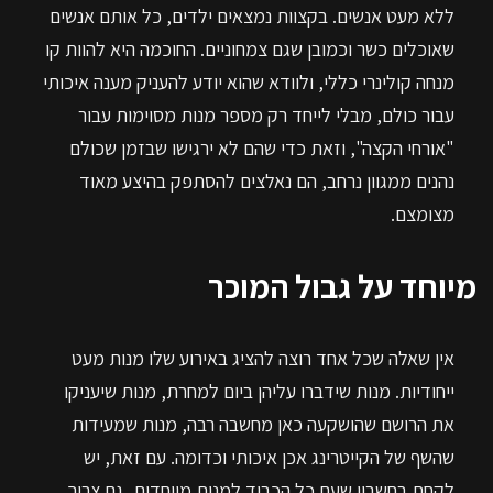
ללא מעט אנשים. בקצוות נמצאים ילדים, כל אותם אנשים
שאוכלים כשר וכמובן שגם צמחוניים. החוכמה היא להוות קו
מנחה קולינרי כללי, ולוודא שהוא יודע להעניק מענה איכותי
עבור כולם, מבלי לייחד רק מספר מנות מסוימות עבור
"אורחי הקצה", וזאת כדי שהם לא ירגישו שבזמן שכולם
נהנים ממגוון נרחב, הם נאלצים להסתפק בהיצע מאוד
מצומצם.
מיוחד על גבול המוכר
אין שאלה שכל אחד רוצה להציג באירוע שלו מנות מעט
ייחודיות. מנות שידברו עליהן ביום למחרת, מנות שיעניקו
את הרושם שהושקעה כאן מחשבה רבה, מנות שמעידות
שהשף של הקייטרינג אכן איכותי וכדומה. עם זאת, יש
לקחת בחשבון שעם כל הכבוד למנות מיוחדות, גם צריך