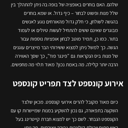
שלהם. האם בוחרים באופציה של בופה בה ניתן להתהלך בין
שלל מנות ופשוט לבחור – כיף גדול. או שמא בוחרים
בהגשה לשולחן, כי חלק גדול מהאורחים נוגע לאנשים
מבוגרים שאינם ששים להתחיל לעשות טיולים או לעמוד
בתור. כמו כן, תמיד מוטב לבחון אופציות נוספות עבור
הגשה. כך למשל ניתן למצוא ששירותי הבר מייצרים עוגנים
של מנות ביס הנקראות גם "פינגר פוד", כך שסך האווירה
הרבה יותר קלילה. מה באמת נכון? מאוד תלוי מה מחפשים.
אירוע קונספט לצד תפריט קונספט
כיום מאוד מקובל להרים אירועי קונספט. מכאן שלצד
השקעה בתפאורה, גם נכון להשקיע במנות שמיישרות קו עם
הקונספט הנבחר. לשם כך יש למצוא חברת קייטרינג בעל
ראש פתוח ויכולת קולינרית גבוהה ויצירתית. פה ניתן