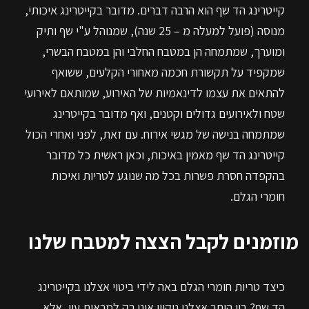
קייטרינג הד שף הוא הרבה דברים. מדובר בקייטרינג איכותי,
מנוסה (פועל למעלה מ – 25 שנה), שמנוהל ע"י שף ותיק
ומוערך, שמתמחה הן במטבח החלבי והן במטבח הבשרי,
שמקפיד על תקשורת חכמה מאחורי הקלעים, ששואף
להתאים את עצמו לדינאמיות של האירוע, שמותאם לאירועי
שטח ולאירועים גדולים וקטנים, ואף מדובר בקייטרינג
שמתמחה בנישה של מגשי אירוח. עם זאת, לפני ואחרי הכול
קייטרינג הד שף מאמין באיכות, וכאן ראשית כל מדובר
בהקפדה חסרת פשרות בכל מה שנוגע לטריות ואיכות
חומרי הגלם.
מוזמנים לקבל הצצה למטבח שלנו
כיצד טריות חומרי הגלם באה לידי ביטוי אצלנו בקייטרינג
הד שף? בין היתר אצלנו ניקיון אינו רק למראית עין, אלא